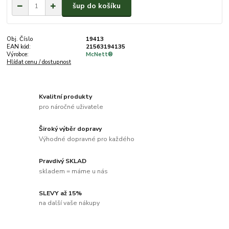
šup do košíku
Obj. Číslo
19413
EAN kód:
21563194135
Výrobce:
McNett®
Hlídat cenu / dostupnost
Kvalitní produkty
pro náročné uživatele
Široký výběr dopravy
Výhodné dopravné pro každého
Pravdivý SKLAD
skladem = máme u nás
SLEVY až 15%
na další vaše nákupy