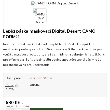
Lepící páska maskovací Digital Desert CAMO
FORM®
Revoluční maskovací páska od firmy McNETT. Pásku lze využít na
maskování prakticky čehokoli. Díky rozmanité škále maskování lze pásku
využít v myslivosti, outdooru, ale i v armádních a ozbrojených složkách či
pro příznivce airSoftu a paintballu. Jedinečnost této lepicí pásky je že
nezanechává na pře...
celý popis
Dostupnost
více než 30 dnů
Cena před
680 Kč
slevou
680 Kč
/
ks
561,98 Kč
bez DPH