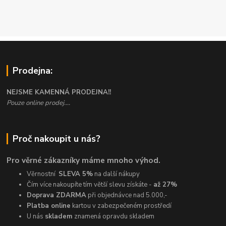
Prodejna:
NEJSME KAMENNÁ PRODEJNA!!
Pouze online prodej....
Proč nakoupit u nás?
Pro věrné zákazníky máme mnoho výhod.
Věrnostní
SLEVA 5%
na další nákupy
Čím více nakoupíte tím větší slevu získáte -
až 27%
Doprava ZDARMA
při objednávce nad 5.000,-
Platba online
kartou v zabezpečeném prostředí
U nás
skladem
znamená opravdu skladem