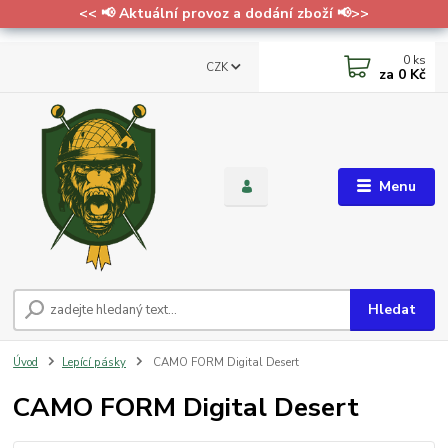
<< 📢 Aktuální provoz a dodání zboží 📢>>
0
ks
CZK
za
0 Kč
Menu
Hledat
Úvod
Lepící pásky
CAMO FORM Digital Desert
CAMO FORM Digital Desert