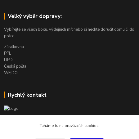
Velký výběr dopravy:
Vybírejte ze všech boxu, výdejních mít nebo si nechte doručit domu či do
práce.
Zásilkovna
PPL
DPD
Česká pošta
WE|DO
Rychlý kontakt
info@armygalanterie.cz
Taháme tu na provázcích cookies.