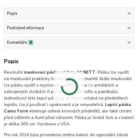
Popis
Podrobné informace
Komentáře
0
Popis
Revoluční
maskovací páska
od firmy
McNETT
. Pásku lze využít
na maskování prakticky čehokoli. Díky rozmanité škále maskování
lze pásku využít v myslivosti, outdooru, ale i v armádních a
ozbrojených složkách či pro příznivce airSoftu a paintballu.
Jedinečnost této lepicí pásky je že nezanechává na předmětech
lepidlo, lze jí používat i opakovaně a je omyvatelná.
Lepící páska
Camo Form
eliminuje odlesk kovových předmětů, ale také chrání
před odřením a tlumí před nárazem. Páska je široká 5cm a v balení
je délka 365 cm. Vyrobeno v USA.
Pro rok 2014 byla provedena změna balení, do vyprodání zásob