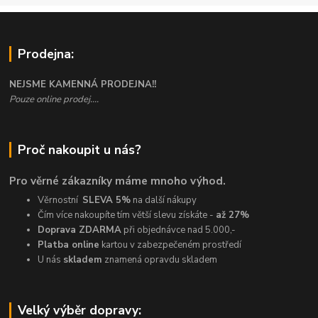
Prodejna:
NEJSME KAMENNÁ PRODEJNA!!
Pouze online prodej....
Proč nakoupit u nás?
Pro věrné zákazníky máme mnoho výhod.
Věrnostní
SLEVA 5%
na další nákupy
Čím více nakoupíte tím větší slevu získáte -
až 27%
Doprava ZDARMA
při objednávce nad 5.000,-
Platba online
kartou v zabezpečeném prostředí
U nás
skladem
znamená opravdu skladem
Velký výběr dopravy: