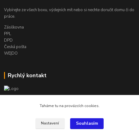
Vybírejte ze všech boxu, výdejních mít nebo si nechte doručit domu či do
práce.
Zásilkovna
PPL
DPD
Česká pošta
WE|DO
Rychlý kontakt
info@armygalanterie.cz
Taháme tu na provázcích cookies.
Souhlasím
Nastavení