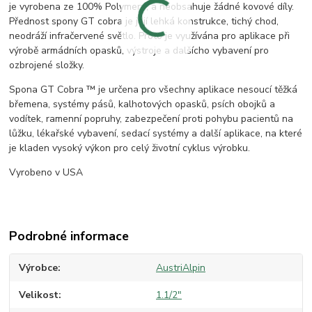
je vyrobena ze 100% Polymeru, a neobsahuje žádné kovové díly.
Přednost spony GT cobra je její lehká konstrukce, tichý chod,
neodráží infračervené světlo. Proto je využívána pro aplikace při
výrobě armádních opasků, výstroje a dalšícho vybavení pro
ozbrojené složky.
Spona GT Cobra ™ je určena pro všechny aplikace nesoucí těžká
břemena, systémy pásů, kalhotových opasků, psích obojků a
vodítek, ramenní popruhy, zabezpečení proti pohybu pacientů na
lůžku, lékařské vybavení, sedací systémy a další aplikace, na které
je kladen vysoký výkon pro celý životní cyklus výrobku.
Vyrobeno v USA
Podrobné informace
Výrobce
AustriAlpin
Velikost
1.1/2"