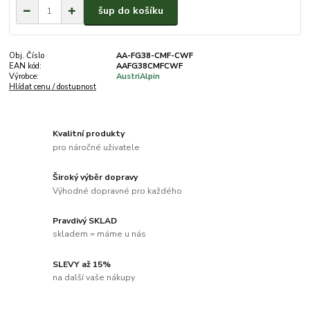
šup do košíku
Obj. Číslo
AA-FG38-CMF-CWF
EAN kód:
AAFG38CMFCWF
Výrobce:
AustriAlpin
Hlídat cenu / dostupnost
Kvalitní produkty
pro náročné uživatele
Široký výběr dopravy
Výhodné dopravné pro každého
Pravdivý SKLAD
skladem = máme u nás
SLEVY až 15%
na další vaše nákupy