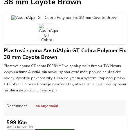
38 mm Coyote Brown
Plastová spona AustriAlpin GT Cobra Polymer Fix
38 mm Coyote Brown
Plastová spona GT cobra FG38MMF ve spolupráci s firmou ITW Nexus
vyvynula firma AustriAlpin novou sponu která mění pohled na klasické
spony. Vysokou pevnost díky 100% Polymeru a systému zapínaní přezky
GT Cobra ™. Spona Cobra je navržena tak, aby zajistila nejsilnější spojení
na trhu a pevnost v ...
celý popis
Dostupnost
na objednání
599 Kč
/
ks
495,04 Kč
bez DPH