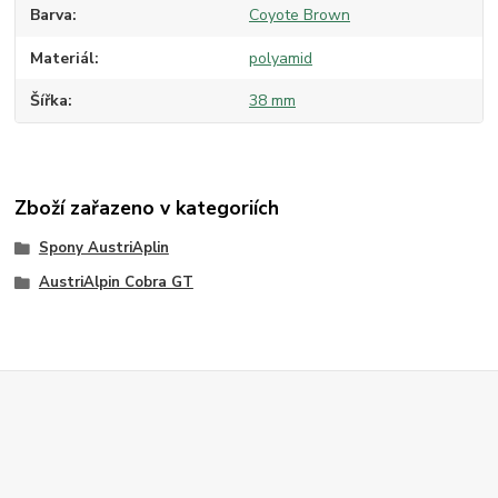
Barva
Coyote Brown
Materiál
polyamid
Šířka
38 mm
Zboží zařazeno v kategoriích
Spony AustriAplin
AustriAlpin Cobra GT