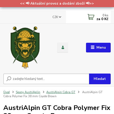
<< 📢 Aktuální provoz a dodání zboží 📢>>
0
ks
CZK
za
0 Kč
Menu
Hledat
Úvod
Spony AustriAplin
AustriAlpin Cobra GT
AustriAlpin GT
Cobra Polymer Fix 38 mm Coyote Brown
AustriAlpin GT Cobra Polymer Fix