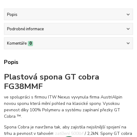
Popis
Podrobné informace
Komentáře
0
Popis
Plastová spona GT cobra
FG38MMF
ve spolupráci s firmou ITW Nexus vyvynula firma AustriAlpin
novou sponu která mění pohled na klasické spony. Vysokou
pevnost díky 100% Polymeru a systému zapínaní přezky GT
Cobra ™.
Spona Cobra je navržena tak, aby zajistila nejsilnější spojení na
trhu a pevnost v tahovém zatížení 500lbf / 2,2kN. Spony GT cobra