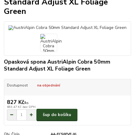
Standard Adjust XL Foliage
Green
Opasková spona AustriAlpin Cobra 50mm
Standard Adjust XL Foliage Green
Dostupnost
na objednání
827 Kč
/
ks
683,47 Kč
bez DPH
šup do košíku
Obj. Číslo
AA-FC50FVF-XL