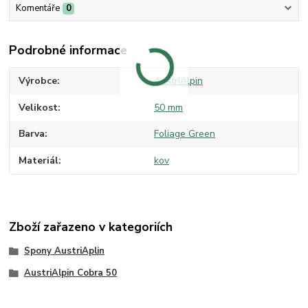
Komentáře
0
Podrobné informace
Výrobce
AustriAlpin
Velikost
50 mm
Barva
Foliage Green
Materiál
kov
Zboží zařazeno v kategoriích
Spony AustriAplin
AustriAlpin Cobra 50