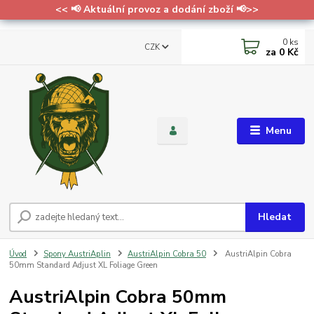
<< 📢 Aktuální provoz a dodání zboží 📢>>
0
ks
CZK
za
0 Kč
Menu
Hledat
Úvod
Spony AustriAplin
AustriAlpin Cobra 50
AustriAlpin Cobra
50mm Standard Adjust XL Foliage Green
AustriAlpin Cobra 50mm