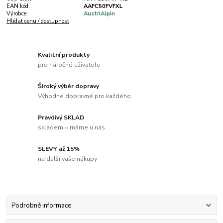
EAN kód:
AAFC50FVFXL
Výrobce:
AustriAlpin
Hlídat cenu / dostupnost
Kvalitní produkty
pro náročné uživatele
Široký výběr dopravy
Výhodné dopravné pro každého
Pravdivý SKLAD
skladem = máme u nás
SLEVY až 15%
na další vaše nákupy
Podrobné informace