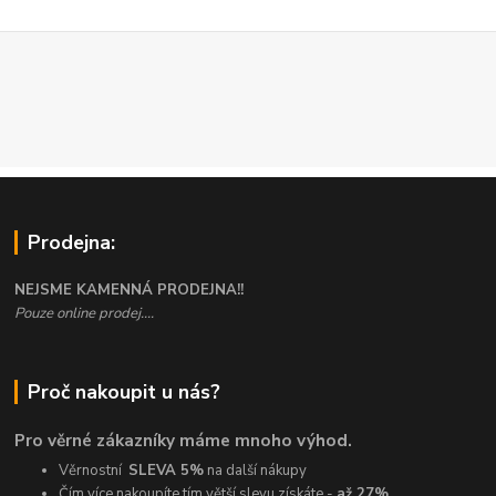
Prodejna:
NEJSME KAMENNÁ PRODEJNA!!
Pouze online prodej....
Proč nakoupit u nás?
Pro věrné zákazníky máme mnoho výhod.
Věrnostní
SLEVA 5%
na další nákupy
Čím více nakoupíte tím větší slevu získáte -
až 27%