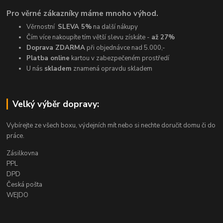
Pro věrné zákazníky máme mnoho výhod.
Věrnostní
SLEVA 5%
na další nákupy
Čím více nakoupíte tím větší slevu získáte -
až 27%
Doprava ZDARMA
při objednávce nad 5.000,-
Platba online
kartou v zabezpečeném prostředí
U nás
skladem
znamená opravdu skladem
Velký výběr dopravy:
Vybírejte ze všech boxu, výdejních mít nebo si nechte doručit domu či do
práce.
Zásilkovna
PPL
DPD
Česká pošta
WE|DO