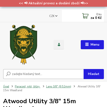
<< 📢 Aktuální provoz a dodání zboží 📢>>
0
ks
CZK
za
0 Kč
Menu
Hledat
Úvod
Paracord, nitě, šňůry
Lano 3/8" (9.52mm)
Atwood Utility 3/8“
15m Woodland
Atwood Utility 3/8“ 15m