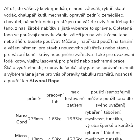
Ať už jste vášnivý kovboj, indián, nimrod, zálesák, rybář, skaut,
vodák, chalupář, kutil, mechanik, opravář, zedník, zemědělec,
chovatel, námořník nebo prostě jen rád vážete uzly či potřebujete
lano, z naši široké nabídky si jistě vyberete to správné. Opletená
lana se používají opravdu všude, záleží jen na vás k čemu lano
nebo šňůru budete používat. Můžete ji například použít na tahání
a věšení břemen, pro stavbu nouzového přístřešku nebo stanu,
pro vázaní koně , krávy nebo jiného zvířectva. Také pro uvazovaní
lodě, kotvy, vlajky, lasovaní, pro přežití nebo záchranné práce.
Škála využitelnosti je opravdu široká, aby jste se správně rozhodli
s výběrem lana jsme pro vás připravily tabulku rozměrů, nosnosti
a použití lan
Atwood Rope
.
max
použití (samozřejmě
pracovní
průměr
testované
můžete použít lana dle
tah
zatížení
svého uvážení)
rybaření, táboření,
Nano
0.75mm
1.63kg
16.33kg
myslivost, turistika,
Cord
výroba šperků a korálků
rybaření, táboření,
Micro
1.18mm
4.53kg
45.35kg
myslivost, turistika,