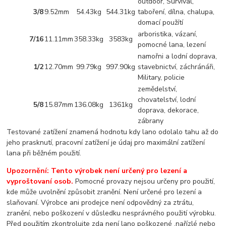
outdoor, Survival,
3/8
9.52mm
54.43kg
544.31kg
taboření, dílna, chalupa,
domací použítí
arboristika, vázaní,
7/16
11.11mm
358.33kg
3583kg
pomocné lana, lezení
namořni a lodní doprava,
1/2
12.70mm
99.79kg
997.90kg
stavebnictví, záchránáři,
Military, policie
zemědelství,
chovatelství, lodní
5/8
15.87mm
136.08kg
1361kg
doprava, dekorace,
zábrany
Testované zatížení znamená hodnotu kdy lano odolalo tahu až do
jeho prasknutí, pracovní zatížení je údaj pro maximální zatížení
lana při běžném použití.
Upozornění: Tento výrobek není určený pro lezení a
vyproštovaní osob.
Pomocné provazy nejsou určeny pro použití,
kde může uvolnění způsobit zranění. Není určené pro lezení a
slaňovaní. Výrobce ani prodejce není odpovědný za ztrátu,
zranění, nebo poškození v důsledku nesprávného použití výrobku.
Před použitím zkontrolujte zda není lano poškozené ,nařízlé nebo