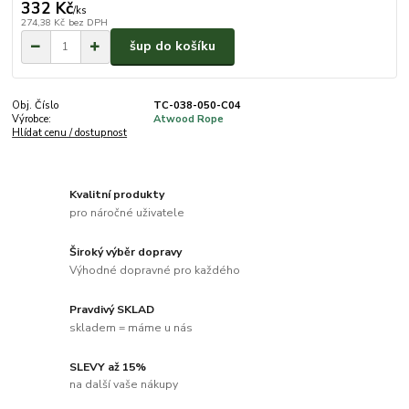
332 Kč
/
ks
274,38 Kč
bez DPH
šup do košíku
Obj. Číslo
TC-038-050-C04
Výrobce:
Atwood Rope
Hlídat cenu / dostupnost
Kvalitní produkty
pro náročné uživatele
Široký výběr dopravy
Výhodné dopravné pro každého
Pravdivý SKLAD
skladem = máme u nás
SLEVY až 15%
na další vaše nákupy