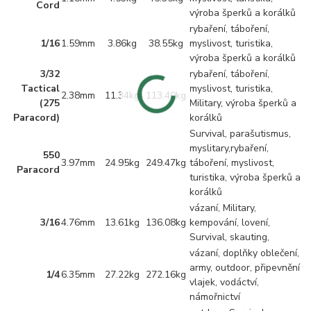
Cord
výroba šperků a korálků
rybaření, táboření,
1/16
1.59mm
3.86kg
38.55kg
myslivost, turistika,
výroba šperků a korálků
3/32
rybaření, táboření,
Tactical
myslivost, turistika,
2.38mm
11.34kg
113.40kg
(275
Military, výroba šperků a
Paracord)
korálků
Survival, parašutismus,
myslitary,rybaření,
550
3.97mm
24.95kg
249.47kg
táboření, myslivost,
Paracord
turistika, výroba šperků a
korálků
vázaní, Military,
3/16
4.76mm
13.61kg
136.08kg
kempování, lovení,
Survival, skauting,
vázaní, doplňky oblečení,
army, outdoor, připevnění
1/4
6.35mm
27.22kg
272.16kg
vlajek, vodáctví,
námořnictví