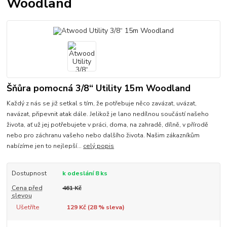
Woodland
Šňůra pomocná 3/8“ Utility 15m Woodland
Každý z nás se již setkal s tím, že potřebuje něco zavázat, uvázat,
navázat, připevnit atak dále. Jelikož je lano nedílnou součástí našeho
života, ať už jej potřebujete v práci, doma, na zahradě, dílně, v přírodě
nebo pro záchranu vašeho nebo dalšího života. Našim zákazníkům
nabízíme jen to nejlepší...
celý popis
Dostupnost
k odeslání 8 ks
Cena před
461 Kč
slevou
Ušetříte
129 Kč (
28
% sleva)