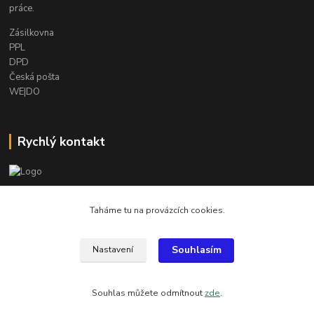
práce.
Zásilkovna
PPL
DPD
Česká pošta
WE|DO
Rychlý kontakt
info@armygalanterie.cz
Taháme tu na provázcích cookies.
Souhlasím
Nastavení
Všechny obrázky, popisky a texty jsou chráněny autorským právem
Souhlas můžete odmítnout
zde
.