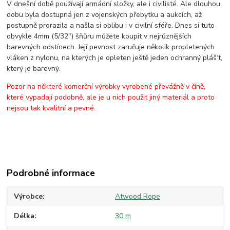
V dnešní době používají armádní složky, ale i civilisté. Ale dlouhou
dobu byla dostupná jen z vojenských přebytku a aukcích, až
postupně prorazila a našla si oblibu i v civilní sféře. Dnes si tuto
obvykle 4mm (5/32") šňůru můžete koupit v nejrůznějších
barevných odstínech. Její pevnost zaručuje několik propletených
vláken z nylonu, na kterých je opleten ještě jeden ochranný pláš‘t,
který je barevný.
Pozor na některé komerční výrobky vyrobené převážně v číně,
které vypadají podobně, ale je u nich použit jiný materiál a proto
nejsou tak kvalitní a pevné.
Podrobné informace
Výrobce
Atwood Rope
Délka
30 m