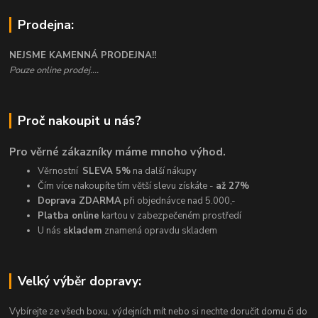
Prodejna:
NEJSME KAMENNÁ PRODEJNA!!
Pouze online prodej....
Proč nakoupit u nás?
Pro věrné zákazníky máme mnoho výhod.
Věrnostní
SLEVA 5%
na další nákupy
Čím více nakoupíte tím větší slevu získáte -
až 27%
Doprava ZDARMA
při objednávce nad 5.000,-
Platba online
kartou v zabezpečeném prostředí
U nás
skladem
znamená opravdu skladem
Velký výběr dopravy:
Vybírejte ze všech boxu, výdejních mít nebo si nechte doručit domu či do