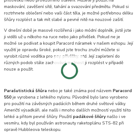
přístřešku nebo provizorního stavení. Můžete ji použit na
maskování, zavěšení sítě, tahání a svazování předmětu. Pokud si
roztrhnete oblečení nebo vaši část těla, je možné potřebnou délku
šňůry rozplést a tak mít slabé a pevné nitě na nouzové zašití.
V dnešní době je masově rozšířená i jako módní doplněk, jistě jste
ji viděli už u někoho na ruce nebo jako přívěšek. Pokud ne je
možné se podívat a koupit Paracord náramek v našem eshopu. Její
využití je opravdu široké, pokud jste trochu zruční můžete si
vyrobit různé vodítka pro psy, přívěšky, atd. Její zapletení do
různých podob stále zachovává možnost ji rozplést v případě
nouze a použít.
Parašutistická šňůra
nebo je také známa pod názvem
Paracord
550
je vyrobena z lehkého nylonu. Původně bylo lano vyrobeno
pro použití na závěsných padácích během druhé světové války.
Američtí výsadkáři, ale našli i mnoho dalších možností využití této
lehké a přitom pevné šňůry. Použití
padákové šňůry
našlo i ve
vesmíru, kdy byl používán astronauty raketoplánu STS-82 při
opravě Hubbleova teleskopu.