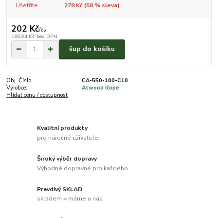
Ušetříte
278 Kč (
58
% sleva)
202 Kč
/
ks
166,94 Kč
bez DPH
šup do košíku
Obj. Číslo
CA-550-100-C10
Výrobce:
Atwood Rope
Hlídat cenu / dostupnost
Kvalitní produkty
pro náročné uživatele
Široký výběr dopravy
Výhodné dopravné pro každého
Pravdivý SKLAD
skladem = máme u nás