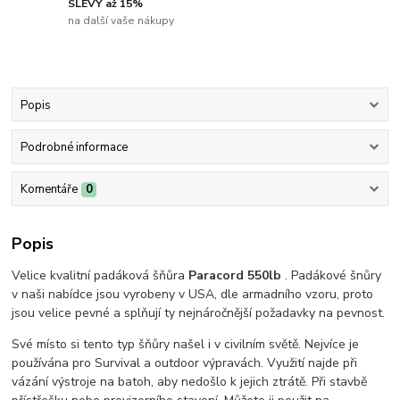
SLEVY až 15%
na další vaše nákupy
Popis
Podrobné informace
Komentáře
0
Popis
Velice kvalitní padáková šňůra
Paracord 550lb
. Padákové šnůry
v naši nabídce jsou vyrobeny v USA, dle armadního vzoru, proto
jsou velice pevné a splňují ty nejnáročnější požadavky na pevnost.
Své místo si tento typ šňůry našel i v civilním světě. Nejvíce je
používána pro Survival a outdoor výpravách. Využití najde při
vázání výstroje na batoh, aby nedošlo k jejich ztrátě. Při stavbě