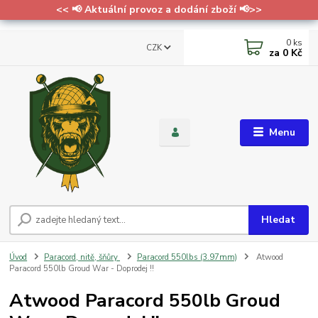
<< 📢 Aktuální provoz a dodání zboží 📢>>
0
ks
CZK
za
0 Kč
Menu
Hledat
Úvod
Paracord, nitě, šňůry
Paracord 550lbs (3.97mm)
Atwood
Paracord 550lb Groud War - Doprodej !!
Atwood Paracord 550lb Groud