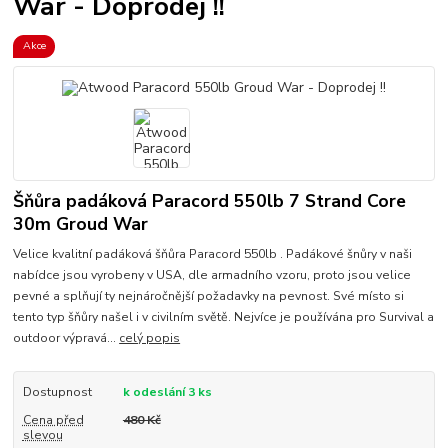
War - Doprodej !!
Akce
Šňůra padáková Paracord 550lb 7 Strand Core
30m Groud War
Velice kvalitní padáková šňůra Paracord 550lb . Padákové šnůry v naši
nabídce jsou vyrobeny v USA, dle armadního vzoru, proto jsou velice
pevné a splňují ty nejnáročnější požadavky na pevnost. Své místo si
tento typ šňůry našel i v civilním světě. Nejvíce je používána pro Survival a
outdoor výpravá...
celý popis
Dostupnost
k odeslání 3 ks
Cena před
480 Kč
slevou