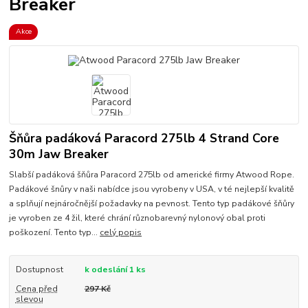
Breaker
Akce
Šňůra padáková Paracord 275lb 4 Strand Core
30m Jaw Breaker
Slabší padáková šňůra Paracord 275lb od americké firmy Atwood Rope.
Padákové šnůry v naši nabídce jsou vyrobeny v USA, v té nejlepší kvalitě
a splňují nejnáročnější požadavky na pevnost. Tento typ padákové šňůry
je vyroben ze 4 žil, které chrání různobarevný nylonový obal proti
poškození. Tento typ...
celý popis
Dostupnost
k odeslání 1 ks
Cena před
297 Kč
slevou