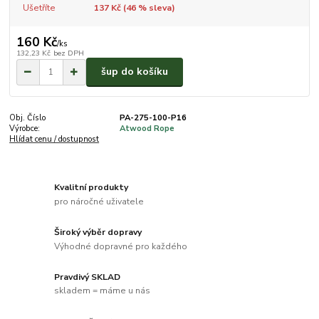
Ušetříte
137 Kč (
46
% sleva)
160 Kč
/
ks
132,23 Kč
bez DPH
šup do košíku
Obj. Číslo
PA-275-100-P16
Výrobce:
Atwood Rope
Hlídat cenu / dostupnost
Kvalitní produkty
pro náročné uživatele
Široký výběr dopravy
Výhodné dopravné pro každého
Pravdivý SKLAD
skladem = máme u nás