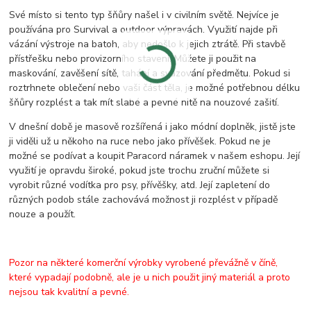
Své místo si tento typ šňůry našel i v civilním světě. Nejvíce je
používána pro Survival a outdoor výpravách. Využití najde při
vázání výstroje na batoh, aby nedošlo k jejich ztrátě. Při stavbě
přístřešku nebo provizorního stavení. Můžete ji použit na
maskování, zavěšení sítě, tahání a svazování předmětu. Pokud si
roztrhnete oblečení nebo vaši část těla, je možné potřebnou délku
šňůry rozplést a tak mít slabé a pevné nitě na nouzové zašití.
V dnešní době je masově rozšířená i jako módní doplněk, jistě jste
ji viděli už u někoho na ruce nebo jako přívěšek. Pokud ne je
možné se podívat a koupit Paracord náramek v našem eshopu. Její
využití je opravdu široké, pokud jste trochu zruční můžete si
vyrobit různé vodítka pro psy, přívěšky, atd. Její zapletení do
různých podob stále zachovává možnost ji rozplést v případě
nouze a použít.
Pozor na některé komerční výrobky vyrobené převážně v číně,
které vypadají podobně, ale je u nich použit jiný materiál a proto
nejsou tak kvalitní a pevné.