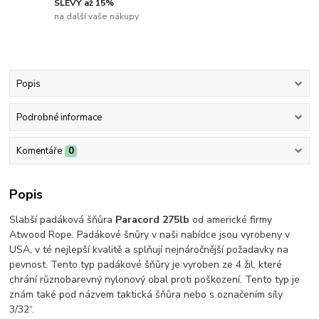
SLEVY až 15%
na další vaše nákupy
Popis
Podrobné informace
Komentáře
0
Popis
Slabší padáková šňůra
Paracord 275lb
od americké firmy
Atwood Rope. Padákové šnůry v naši nabídce jsou vyrobeny v
USA, v té nejlepší kvalitě a splňují nejnáročnější požadavky na
pevnost. Tento typ padákové šňůry je vyroben ze 4 žil, které
chrání různobarevný nylonový obal proti poškození. Tento typ je
znám také pod názvem taktická šňůra nebo s označením síly
3/32“.