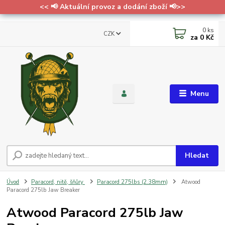
<< 📢 Aktuální provoz a dodání zboží 📢>>
0
ks
CZK
za
0 Kč
Menu
Hledat
Úvod
Paracord, nitě, šňůry
Paracord 275lbs (2.38mm)
Atwood
Paracord 275lb Jaw Breaker
Atwood Paracord 275lb Jaw