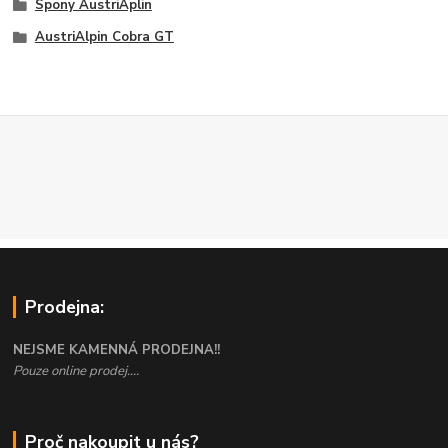
Spony AustriAplin
AustriAlpin Cobra GT
Prodejna:
NEJSME KAMENNÁ PRODEJNA!!
Pouze online prodej....
Proč nakoupit u nás?