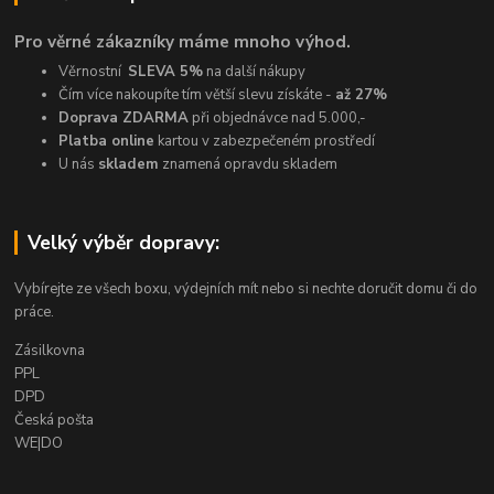
Pro věrné zákazníky máme mnoho výhod.
Věrnostní
SLEVA 5%
na další nákupy
Čím více nakoupíte tím větší slevu získáte -
až 27%
Doprava ZDARMA
při objednávce nad 5.000,-
Platba online
kartou v zabezpečeném prostředí
U nás
skladem
znamená opravdu skladem
Velký výběr dopravy:
Vybírejte ze všech boxu, výdejních mít nebo si nechte doručit domu či do
práce.
Zásilkovna
PPL
DPD
Česká pošta
WE|DO