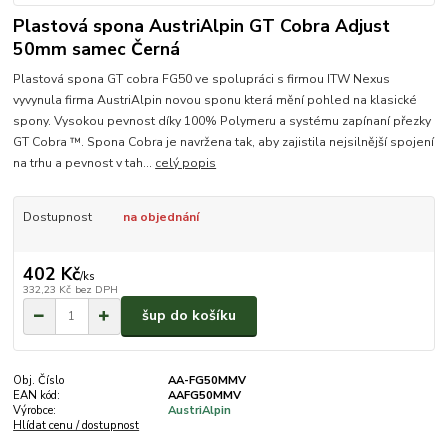
Plastová spona AustriAlpin GT Cobra Adjust
50mm samec Černá
Plastová spona GT cobra FG50 ve spolupráci s firmou ITW Nexus
vyvynula firma AustriAlpin novou sponu která mění pohled na klasické
spony. Vysokou pevnost díky 100% Polymeru a systému zapínaní přezky
GT Cobra ™. Spona Cobra je navržena tak, aby zajistila nejsilnější spojení
na trhu a pevnost v tah...
celý popis
Dostupnost
na objednání
402 Kč
/
ks
332,23 Kč
bez DPH
šup do košíku
Obj. Číslo
AA-FG50MMV
EAN kód:
AAFG50MMV
Výrobce:
AustriAlpin
Hlídat cenu / dostupnost