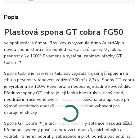
Popis
Plastová spona GT cobra FG50
ve spolupráci s firmou ITW Nexus vyvynula firma AustriAlpin
novou sponu která mění pohled na klasické spony. Vysokou
pevnost díky 100% Polymeru a systému zapínaní přezky GT
Cobra ™.
Spona Cobra je navržena tak, aby zajistila nejsilnější spojení na
trhu a pevnost v tahovém zatížení 500lbf / 2,2kN. Spony GT cobra
je vyrobena ze 100% Polymeru, a neobsahuje žádné kovové díly.
Přednost spony GT cobra je její lehká konstrukce, tichý chod,
neodráží infračervené světlo. Proto je využívána pro aplikace při
výrobě armádních opasků, výstroje a dalšícho vybavení pro
ozbrojené složky.
Spona GT Cobra ™ je určena pro všechny aplikace nesoucí těžká
břemena, systémy pásů, kalhotových opasků, psích obojků a
vodítek, ramenní popruhy, zabezpečení proti pohybu pacientů na