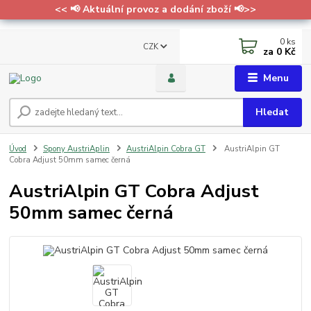
<< 📢 Aktuální provoz a dodání zboží 📢>>
0
ks
CZK
za
0 Kč
Menu
Hledat
Úvod
Spony AustriAplin
AustriAlpin Cobra GT
AustriAlpin GT
Cobra Adjust 50mm samec černá
AustriAlpin GT Cobra Adjust
50mm samec černá