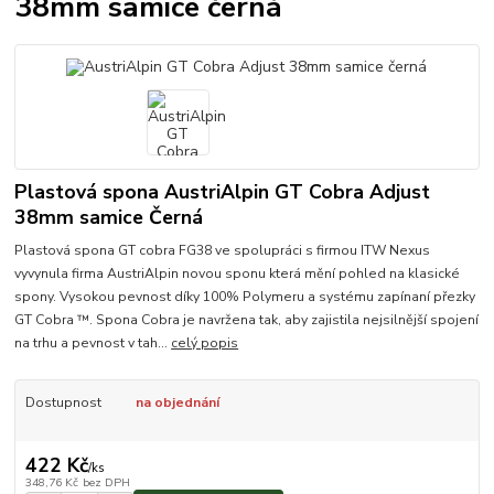
38mm samice černá
Plastová spona AustriAlpin GT Cobra Adjust
38mm samice Černá
Plastová spona GT cobra FG38 ve spolupráci s firmou ITW Nexus
vyvynula firma AustriAlpin novou sponu která mění pohled na klasické
spony. Vysokou pevnost díky 100% Polymeru a systému zapínaní přezky
GT Cobra ™. Spona Cobra je navržena tak, aby zajistila nejsilnější spojení
na trhu a pevnost v tah...
celý popis
Dostupnost
na objednání
422 Kč
/
ks
348,76 Kč
bez DPH