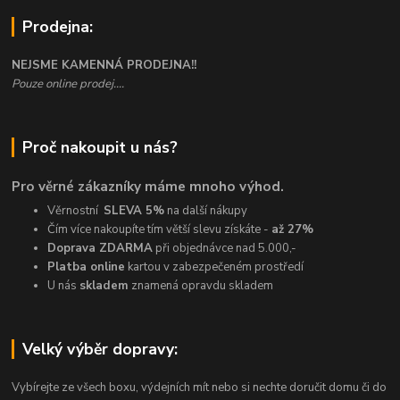
Prodejna:
NEJSME KAMENNÁ PRODEJNA!!
Pouze online prodej....
Proč nakoupit u nás?
Pro věrné zákazníky máme mnoho výhod.
Věrnostní
SLEVA 5%
na další nákupy
Čím více nakoupíte tím větší slevu získáte -
až 27%
Doprava ZDARMA
při objednávce nad 5.000,-
Platba online
kartou v zabezpečeném prostředí
U nás
skladem
znamená opravdu skladem
Velký výběr dopravy:
Vybírejte ze všech boxu, výdejních mít nebo si nechte doručit domu či do