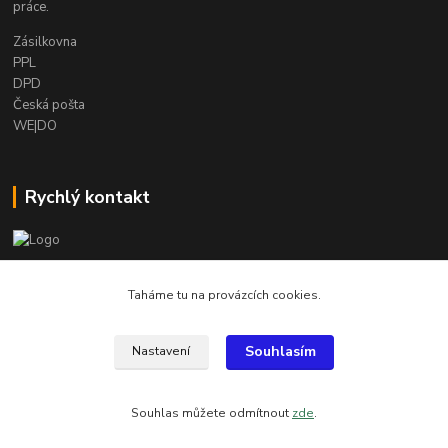
práce.
Zásilkovna
PPL
DPD
Česká pošta
WE|DO
Rychlý kontakt
info@armygalanterie.cz
Taháme tu na provázcích cookies.
Souhlasím
Nastavení
Všechny obrázky, popisky a texty jsou chráněny autorským právem
Souhlas můžete odmítnout
zde
.