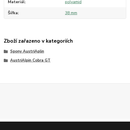
Materiál
polyamid
Šířka
38 mm
Zboží zařazeno v kategoriích
Spony AustriAplin
AustriAlpin Cobra GT