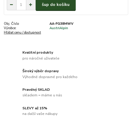
šup do košíku
Obj. Číslo
AA-FG38MWV
Výrobce:
AustriAlpin
Hlídat cenu / dostupnost
Kvalitní produkty
pro náročné uživatele
Široký výběr dopravy
Výhodné dopravné pro každého
Pravdivý SKLAD
skladem = máme u nás
SLEVY až 15%
na další vaše nákupy