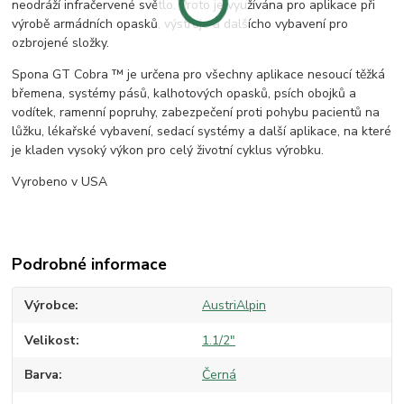
neodráží infračervené světlo. Proto je využívána pro aplikace při
výrobě armádních opasků, výstroje a dalšícho vybavení pro
ozbrojené složky.
Spona GT Cobra ™ je určena pro všechny aplikace nesoucí těžká
břemena, systémy pásů, kalhotových opasků, psích obojků a
vodítek, ramenní popruhy, zabezpečení proti pohybu pacientů na
lůžku, lékařské vybavení, sedací systémy a další aplikace, na které
je kladen vysoký výkon pro celý životní cyklus výrobku.
Vyrobeno v USA
Podrobné informace
Výrobce
AustriAlpin
Velikost
1.1/2"
Barva
Černá