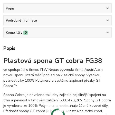
Popis
Podrobné informace
Komentáře
0
Popis
Plastová spona GT cobra FG38
ve spolupráci s firmou ITW Nexus vyvynula firma AustriAlpin
novou sponu která mění pohled na klasické spony. Vysokou
pevnost díky 100% Polymeru a systému zapínaní přezky GT
Cobra ™.
Spona Cobra je navržena tak, aby zajistila nejsilnější spojení na
trhu a pevnost v tahovém zatížení 500lbf / 2,2kN. Spony GT cobra
je vyrobena ze 100% Polymeru, a neobsahuje žádné kovové díly.
Přednost spony GT cobra je její lehká konstrukce, tichý chod,