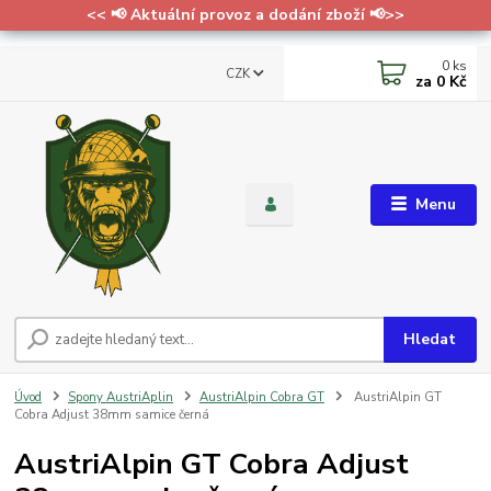
<< 📢 Aktuální provoz a dodání zboží 📢>>
0
ks
CZK
za
0 Kč
Menu
Hledat
Úvod
Spony AustriAplin
AustriAlpin Cobra GT
AustriAlpin GT
Cobra Adjust 38mm samice černá
AustriAlpin GT Cobra Adjust