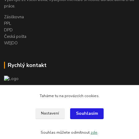
práce.
Zásilkovna
PPL
DPD
Česká pošta
WE|DO
Rychlý kontakt
info@armygalanterie.cz
Taháme tu na provázcích cookies.
Souhlasím
Nastavení
Všechny obrázky, popisky a texty jsou chráněny autorským právem
Souhlas můžete odmítnout
zde
.