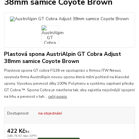
38mm samice Coyote Brown
Plastová spona AustriAlpin GT Cobra Adjust
38mm samice Coyote Brown
Plastová spona GT cobra FG38 ve spolupráci s firmou ITW Nexus
vyvynula firma AustriAlpin novou sponu která mění pohled na klasické
spony. Vysokou pevnost díky 100% Polymeru a systému zapínaní přezky
GT Cobra ™. Spona Cobra je navržena tak, aby zajistila nejsilnější spojení
na trhu a pevnost v tah...
celý popis
Dostupnost
na objednání
422 Kč
/
ks
348,76 Kč
bez DPH