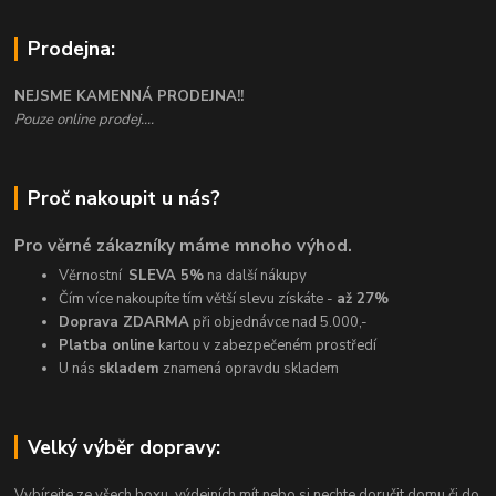
Prodejna:
NEJSME KAMENNÁ PRODEJNA!!
Pouze online prodej....
Proč nakoupit u nás?
Pro věrné zákazníky máme mnoho výhod.
Věrnostní
SLEVA 5%
na další nákupy
Čím více nakoupíte tím větší slevu získáte -
až 27%
Doprava ZDARMA
při objednávce nad 5.000,-
Platba online
kartou v zabezpečeném prostředí
U nás
skladem
znamená opravdu skladem
Velký výběr dopravy:
Vybírejte ze všech boxu, výdejních mít nebo si nechte doručit domu či do