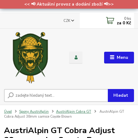
<< 📢 Aktuální provoz a dodání zboží 📢>>
0
ks
CZK
za
0 Kč
Menu
Hledat
Úvod
Spony AustriAplin
AustriAlpin Cobra GT
AustriAlpin GT
Cobra Adjust 38mm samice Coyote Brown
AustriAlpin GT Cobra Adjust