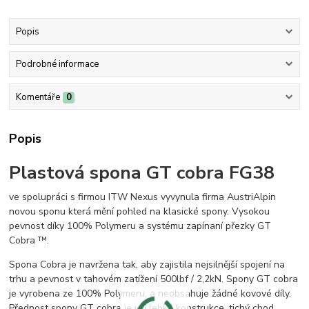
Popis
Podrobné informace
Komentáře
0
Popis
Plastová spona GT cobra FG38
ve spolupráci s firmou ITW Nexus vyvynula firma AustriAlpin
novou sponu která mění pohled na klasické spony. Vysokou
pevnost díky 100% Polymeru a systému zapínaní přezky GT
Cobra ™.
Spona Cobra je navržena tak, aby zajistila nejsilnější spojení na
trhu a pevnost v tahovém zatížení 500lbf / 2,2kN. Spony GT cobra
je vyrobena ze 100% Polymeru, a neobsahuje žádné kovové díly.
Přednost spony GT cobra je její lehká konstrukce, tichý chod,