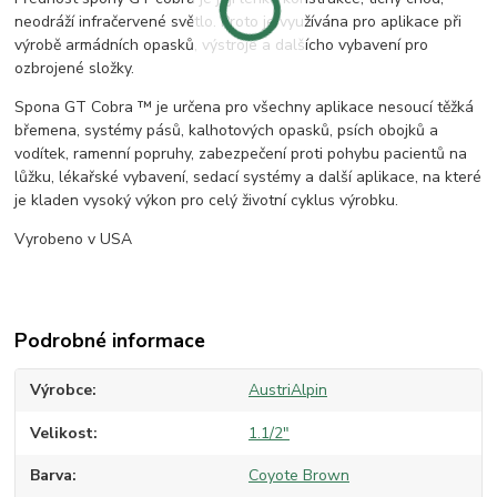
neodráží infračervené světlo. Proto je využívána pro aplikace při
výrobě armádních opasků, výstroje a dalšícho vybavení pro
ozbrojené složky.
Spona GT Cobra ™ je určena pro všechny aplikace nesoucí těžká
břemena, systémy pásů, kalhotových opasků, psích obojků a
vodítek, ramenní popruhy, zabezpečení proti pohybu pacientů na
lůžku, lékařské vybavení, sedací systémy a další aplikace, na které
je kladen vysoký výkon pro celý životní cyklus výrobku.
Vyrobeno v USA
Podrobné informace
Výrobce
AustriAlpin
Velikost
1.1/2"
Barva
Coyote Brown