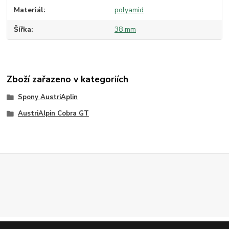
Materiál
polyamid
Šířka
38 mm
Zboží zařazeno v kategoriích
Spony AustriAplin
AustriAlpin Cobra GT