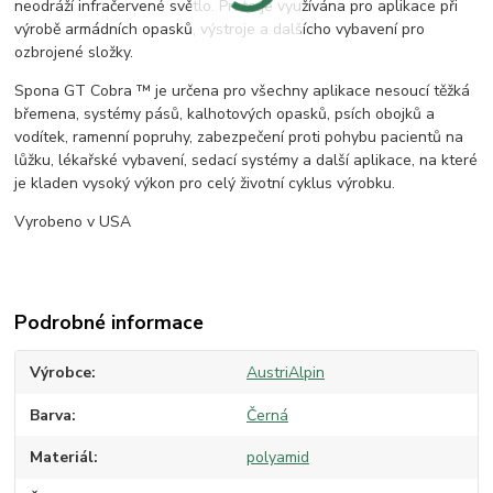
neodráží infračervené světlo. Proto je využívána pro aplikace při
výrobě armádních opasků, výstroje a dalšícho vybavení pro
ozbrojené složky.
Spona GT Cobra ™ je určena pro všechny aplikace nesoucí těžká
břemena, systémy pásů, kalhotových opasků, psích obojků a
vodítek, ramenní popruhy, zabezpečení proti pohybu pacientů na
lůžku, lékařské vybavení, sedací systémy a další aplikace, na které
je kladen vysoký výkon pro celý životní cyklus výrobku.
Vyrobeno v USA
Podrobné informace
Výrobce
AustriAlpin
Barva
Černá
Materiál
polyamid