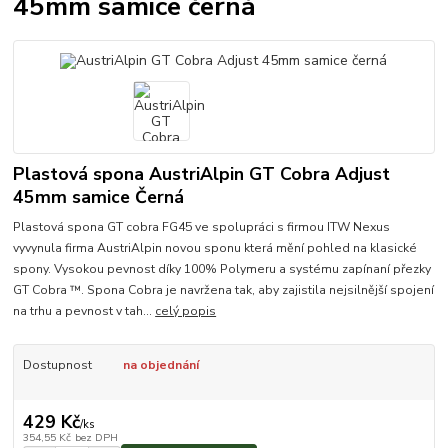
45mm samice černá
Plastová spona AustriAlpin GT Cobra Adjust
45mm samice Černá
Plastová spona GT cobra FG45 ve spolupráci s firmou ITW Nexus
vyvynula firma AustriAlpin novou sponu která mění pohled na klasické
spony. Vysokou pevnost díky 100% Polymeru a systému zapínaní přezky
GT Cobra ™. Spona Cobra je navržena tak, aby zajistila nejsilnější spojení
na trhu a pevnost v tah...
celý popis
Dostupnost
na objednání
429 Kč
/
ks
354,55 Kč
bez DPH