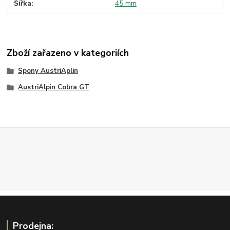
Šířka
45 mm
Zboží zařazeno v kategoriích
Spony AustriAplin
AustriAlpin Cobra GT
Prodejna: