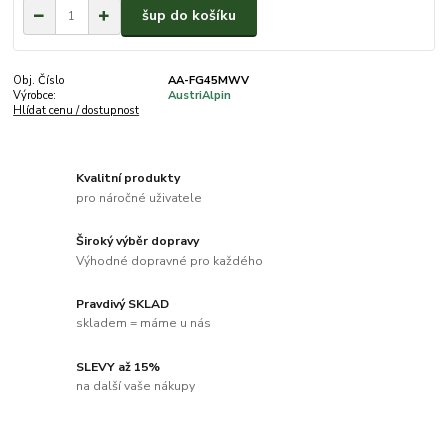
šup do košíku
Obj. Číslo
AA-FG45MWV
Výrobce:
AustriAlpin
Hlídat cenu / dostupnost
Kvalitní produkty
pro náročné uživatele
Široký výběr dopravy
Výhodné dopravné pro každého
Pravdivý SKLAD
skladem = máme u nás
SLEVY až 15%
na další vaše nákupy