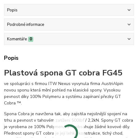
Popis
Podrobné informace
Komentáře
0
Popis
Plastová spona GT cobra FG45
ve spolupráci s firmou ITW Nexus vyvynula firma AustriAlpin
novou sponu která mění pohled na klasické spony. Vysokou
pevnost díky 100% Polymeru a systému zapínaní přezky GT
Cobra ™.
Spona Cobra je navržena tak, aby zajistila nejsilnější spojení na
trhu a pevnost v tahovém zatížení 500lbf / 2,2kN. Spony GT cobra
je vyrobena ze 100% Polymeru, a neobsahuje žádné kovové díly.
Přednost spony GT cobra je její lehká konstrukce, tichý chod,