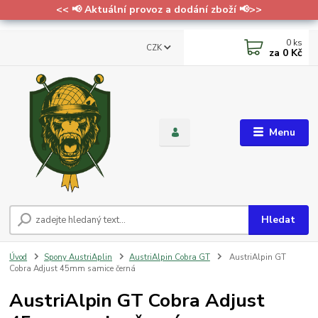
<< 📢 Aktuální provoz a dodání zboží 📢>>
0
ks
CZK
za
0 Kč
Menu
Hledat
Úvod
Spony AustriAplin
AustriAlpin Cobra GT
AustriAlpin GT
Cobra Adjust 45mm samice černá
AustriAlpin GT Cobra Adjust