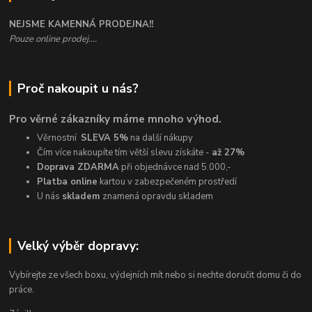
NEJSME KAMENNÁ PRODEJNA!!
Pouze online prodej....
Proč nakoupit u nás?
Pro věrné zákazníky máme mnoho výhod.
Věrnostní
SLEVA 5%
na další nákupy
Čím více nakoupíte tím větší slevu získáte -
až 27%
Doprava ZDARMA
při objednávce nad 5.000,-
Platba online
kartou v zabezpečeném prostředí
U nás
skladem
znamená opravdu skladem
Velký výběr dopravy:
Vybírejte ze všech boxu, výdejních mít nebo si nechte doručit domu či do
práce.