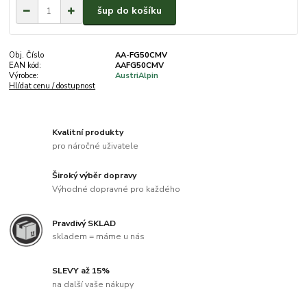
šup do košíku
Obj. Číslo
AA-FG50CMV
EAN kód:
AAFG50CMV
Výrobce:
AustriAlpin
Hlídat cenu / dostupnost
Kvalitní produkty
pro náročné uživatele
Široký výběr dopravy
Výhodné dopravné pro každého
Pravdivý SKLAD
skladem = máme u nás
SLEVY až 15%
na další vaše nákupy