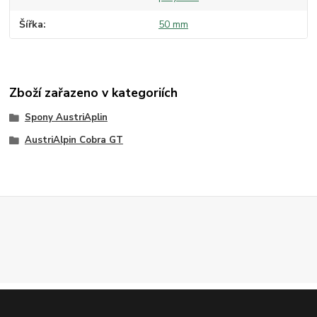
Šířka
50 mm
Zboží zařazeno v kategoriích
Spony AustriAplin
AustriAlpin Cobra GT