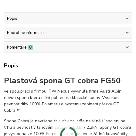
Popis
Podrobné informace
Komentáře
0
Popis
Plastová spona GT cobra FG50
ve spolupráci s firmou ITW Nexus vyvynula firma AustriAlpin
novou sponu která mění pohled na klasické spony. Vysokou
pevnost díky 100% Polymeru a systému zapínaní přezky GT
Cobra ™.
Spona Cobra je navržena tak, aby zajistila nejsilnější spojení na
trhu a pevnost v tahovém zatížení 500lbf / 2,2kN. Spony GT cobra
je vyrobena ze 100% Polymeru, a neobsahuje žádné kovové díly.