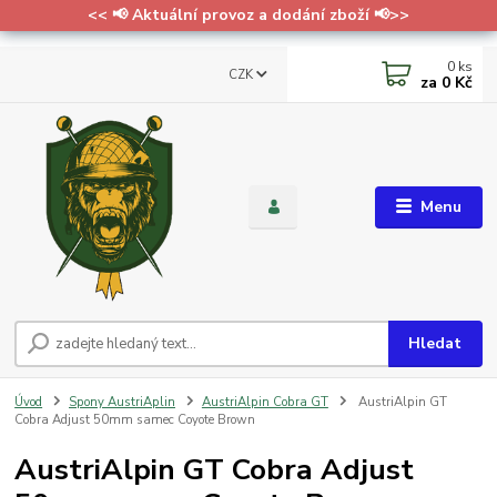
<< 📢 Aktuální provoz a dodání zboží 📢>>
0
ks
CZK
za
0 Kč
Menu
Hledat
Úvod
Spony AustriAplin
AustriAlpin Cobra GT
AustriAlpin GT
Cobra Adjust 50mm samec Coyote Brown
AustriAlpin GT Cobra Adjust