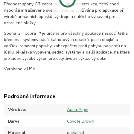
Přednost spony GT cobra je její lehká konstrukce, tichý chod,
neodráží infračervené světlo. Proto je využívána pro aplikace při
výrobě armádních opasků, výstroje a dalšícho vybavení pro
ozbrojené složky.
Spona GT Cobra ™ je určena pro všechny aplikace nesoucí těžká
břemena, systémy pásů, kalhotových opasků, psích obojků a
vodítek, ramenní popruhy, zabezpečení proti pohybu pacientů na
lůžku, lékařské vybavení, sedací systémy a další aplikace, na které
je kladen vysoký výkon pro celý životní cyklus výrobku.
Vyrobeno v USA
Podrobné informace
Výrobce
AustriAlpin
Barva
Coyote Brown
Materiál
polyamid