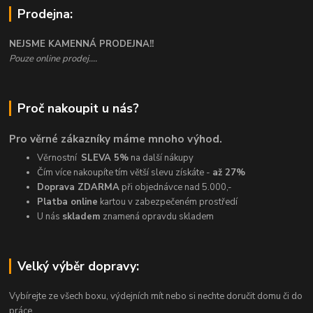
Prodejna:
NEJSME KAMENNÁ PRODEJNA!!
Pouze online prodej....
Proč nakoupit u nás?
Pro věrné zákazníky máme mnoho výhod.
Věrnostní
SLEVA 5%
na další nákupy
Čím více nakoupíte tím větší slevu získáte -
až 27%
Doprava ZDARMA
při objednávce nad 5.000,-
Platba online
kartou v zabezpečeném prostředí
U nás
skladem
znamená opravdu skladem
Velký výběr dopravy:
Vybírejte ze všech boxu, výdejních mít nebo si nechte doručit domu či do
práce.