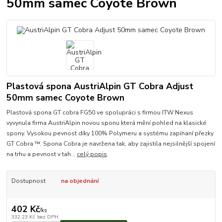
50mm samec Coyote Brown
Plastová spona AustriAlpin GT Cobra Adjust
50mm samec Coyote Brown
Plastová spona GT cobra FG50 ve spolupráci s firmou ITW Nexus
vyvynula firma AustriAlpin novou sponu která mění pohled na klasické
spony. Vysokou pevnost díky 100% Polymeru a systému zapínaní přezky
GT Cobra ™. Spona Cobra je navržena tak, aby zajistila nejsilnější spojení
na trhu a pevnost v tah...
celý popis
Dostupnost
na objednání
402 Kč
/
ks
332,23 Kč
bez DPH