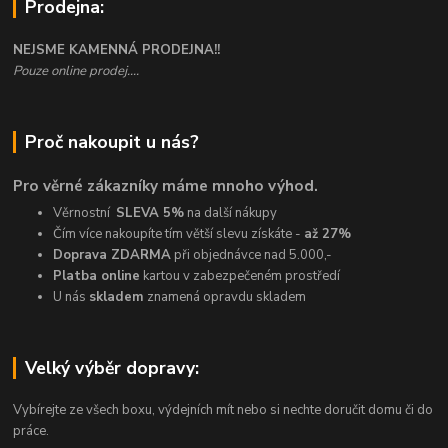
Prodejna:
NEJSME KAMENNÁ PRODEJNA!!
Pouze online prodej....
Proč nakoupit u nás?
Pro věrné zákazníky máme mnoho výhod.
Věrnostní
SLEVA 5%
na další nákupy
Čím více nakoupíte tím větší slevu získáte -
až 27%
Doprava ZDARMA
při objednávce nad 5.000,-
Platba online
kartou v zabezpečeném prostředí
U nás
skladem
znamená opravdu skladem
Velký výběr dopravy:
Vybírejte ze všech boxu, výdejních mít nebo si nechte doručit domu či do
práce.