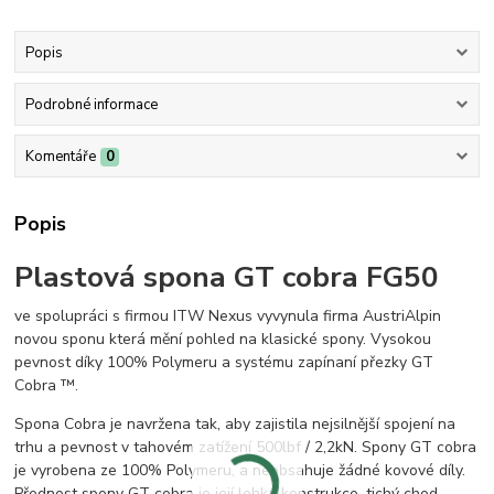
Popis
Podrobné informace
Komentáře
0
Popis
Plastová spona GT cobra FG50
ve spolupráci s firmou ITW Nexus vyvynula firma AustriAlpin
novou sponu která mění pohled na klasické spony. Vysokou
pevnost díky 100% Polymeru a systému zapínaní přezky GT
Cobra ™.
Spona Cobra je navržena tak, aby zajistila nejsilnější spojení na
trhu a pevnost v tahovém zatížení 500lbf / 2,2kN. Spony GT cobra
je vyrobena ze 100% Polymeru, a neobsahuje žádné kovové díly.
Přednost spony GT cobra je její lehká konstrukce, tichý chod,