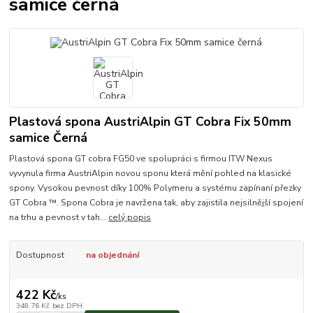
samice černá
Plastová spona AustriAlpin GT Cobra Fix 50mm
samice Černá
Plastová spona GT cobra FG50 ve spolupráci s firmou ITW Nexus
vyvynula firma AustriAlpin novou sponu která mění pohled na klasické
spony. Vysokou pevnost díky 100% Polymeru a systému zapínaní přezky
GT Cobra ™. Spona Cobra je navržena tak, aby zajistila nejsilnější spojení
na trhu a pevnost v tah...
celý popis
Dostupnost
na objednání
422 Kč
/
ks
348,76 Kč
bez DPH