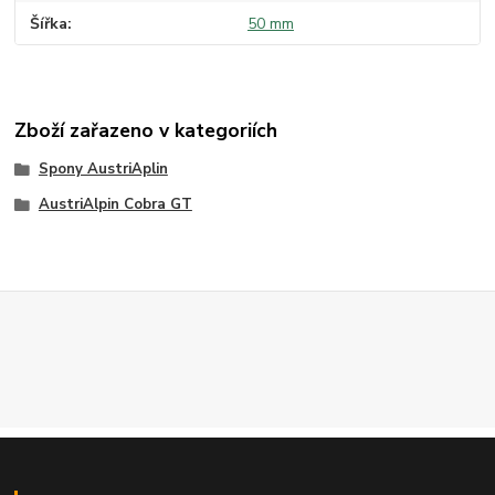
Šířka
50 mm
Zboží zařazeno v kategoriích
Spony AustriAplin
AustriAlpin Cobra GT