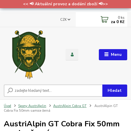
<< 📢 Aktuální provoz a dodání zboží 📢>>
0
ks
CZK
za
0 Kč
Menu
Hledat
Úvod
Spony AustriAplin
AustriAlpin Cobra GT
AustriAlpin GT
Cobra Fix 50mm samice černá
AustriAlpin GT Cobra Fix 50mm