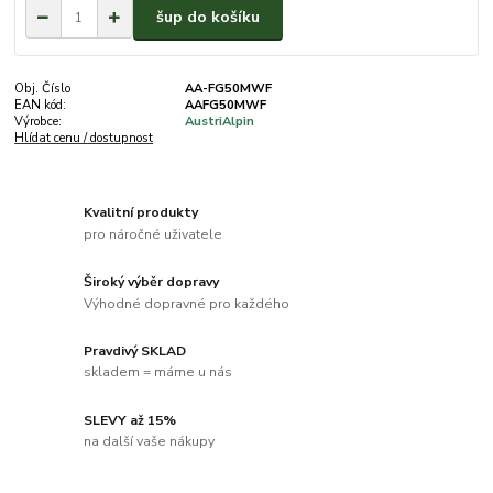
šup do košíku
Obj. Číslo
AA-FG50MWF
EAN kód:
AAFG50MWF
Výrobce:
AustriAlpin
Hlídat cenu / dostupnost
Kvalitní produkty
pro náročné uživatele
Široký výběr dopravy
Výhodné dopravné pro každého
Pravdivý SKLAD
skladem = máme u nás
SLEVY až 15%
na další vaše nákupy