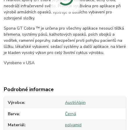
neodráží infračervené světlo. Proto je využívána pro aplikace při
výrobě armádních opasků, výstroje a dalšícho vybavení pro
ozbrojené složky.
Spona GT Cobra ™ je určena pro všechny aplikace nesoucí těžká
břemena, systémy pásů, kalhotových opasků, psích obojků a
vodítek, ramenní popruhy, zabezpečení proti pohybu pacientů na
lůžku, lékařské vybavení, sedací systémy a další aplikace, na které
je kladen vysoký výkon pro celý životní cyklus výrobku.
Vyrobeno v USA
Podrobné informace
Výrobce
AustriAlpin
Barva
Černá
Materiál
polyamid