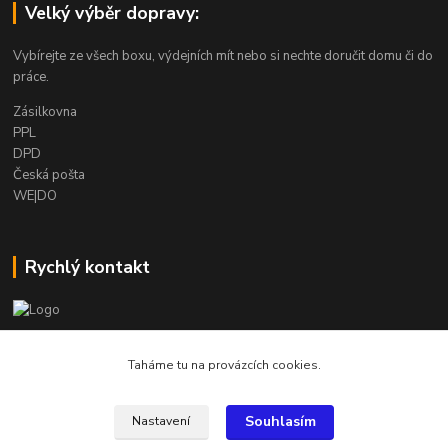
Velký výběr dopravy:
Vybírejte ze všech boxu, výdejních mít nebo si nechte doručit domu či do
práce.
Zásilkovna
PPL
DPD
Česká pošta
WE|DO
Rychlý kontakt
info@armygalanterie.cz
Taháme tu na provázcích cookies.
Souhlasím
Nastavení