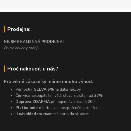
Prodejna:
NEJSME KAMENNÁ PRODEJNA!!
Pouze online prodej....
Proč nakoupit u nás?
Pro věrné zákazníky máme mnoho výhod.
Věrnostní
SLEVA 5%
na další nákupy
Čím více nakoupíte tím větší slevu získáte -
až 27%
Doprava ZDARMA
při objednávce nad 5.000,-
Platba online
kartou v zabezpečeném prostředí
U nás
skladem
znamená opravdu skladem