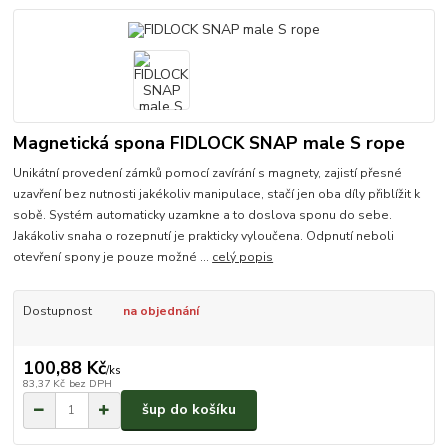
Magnetická spona FIDLOCK SNAP male S rope
Unikátní provedení zámků pomocí zavírání s magnety, zajistí přesné
uzavření bez nutnosti jakékoliv manipulace, stačí jen oba díly přiblížit k
sobě. Systém automaticky uzamkne a to doslova sponu do sebe.
Jakákoliv snaha o rozepnutí je prakticky vyloučena. Odpnutí neboli
otevření spony je pouze možné ...
celý popis
Dostupnost
na objednání
100,88 Kč
/
ks
83,37 Kč
bez DPH
šup do košíku