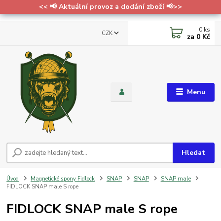
<< 📢 Aktuální provoz a dodání zboží 📢>>
0
ks
CZK
za
0 Kč
Menu
Hledat
Úvod
Magnetické spony Fidlock
SNAP
SNAP
SNAP male
FIDLOCK SNAP male S rope
FIDLOCK SNAP male S rope