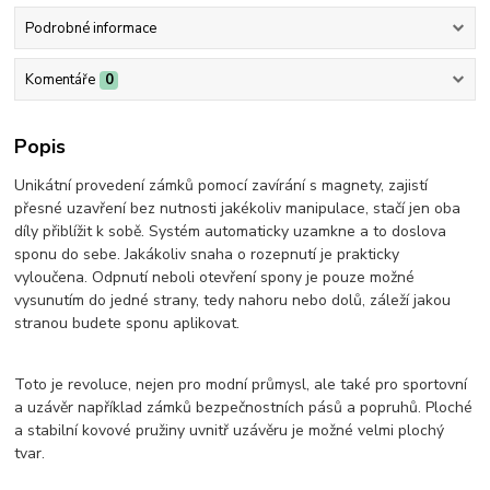
Podrobné informace
Komentáře
0
Popis
Unikátní provedení zámků pomocí zavírání s magnety, zajistí
přesné uzavření bez nutnosti jakékoliv manipulace, stačí jen oba
díly přiblížit k sobě. Systém automaticky uzamkne a to doslova
sponu do sebe. Jakákoliv snaha o rozepnutí je prakticky
vyloučena. Odpnutí neboli otevření spony je pouze možné
vysunutím do jedné strany, tedy nahoru nebo dolů, záleží jakou
stranou budete sponu aplikovat.
Toto je revoluce, nejen pro modní průmysl, ale také pro sportovní
a uzávěr například zámků bezpečnostních pásů a popruhů. Ploché
a stabilní kovové pružiny uvnitř uzávěru je možné velmi plochý
tvar.