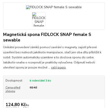
Magnetická spona FIDLOCK SNAP female S
sewable
Unikátní provedení zámků pomocí zavírání s magnety, zajistí přesné
uzavření bez nutnosti jakékoliv manipulace, stačí jen oba díly přiblížit k
sobě. Systém automaticky uzamkne a to doslova sponu do sebe.
Jakákoliv snaha o rozepnutí je prakticky vyloučena. Odpnutí neboli
otevření spony je pouze možné ...
celý popis
Dostupnost
k odeslání 3 ks
Cena před
92 Kč
slevou
124,80 Kč
/
ks