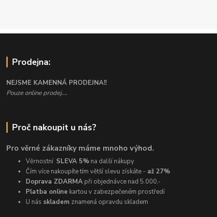
Prodejna:
NEJSME KAMENNÁ PRODEJNA!!
Pouze online prodej....
Proč nakoupit u nás?
Pro věrné zákazníky máme mnoho výhod.
Věrnostní
SLEVA 5%
na další nákupy
Čím více nakoupíte tím větší slevu získáte -
až 27%
Doprava ZDARMA
při objednávce nad 5.000,-
Platba online
kartou v zabezpečeném prostředí
U nás
skladem
znamená opravdu skladem