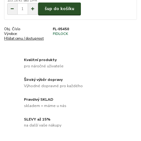
103,14 Kč
bez DPH
šup do košíku
Obj. Číslo
FL-05450
Výrobce:
FIDLOCK
Hlídat cenu / dostupnost
Kvalitní produkty
pro náročné uživatele
Široký výběr dopravy
Výhodné dopravné pro každého
Pravdivý SKLAD
skladem = máme u nás
SLEVY až 15%
na další vaše nákupy