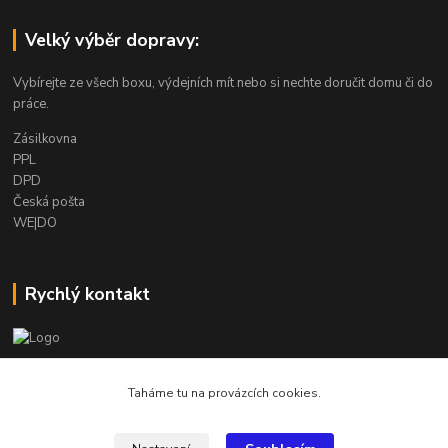
Velký výběr dopravy:
Vybírejte ze všech boxu, výdejních mít nebo si nechte doručit domu či do
práce.
Zásilkovna
PPL
DPD
Česká pošta
WE|DO
Rychlý kontakt
info@armygalanterie.cz
Taháme tu na provázcích cookies.