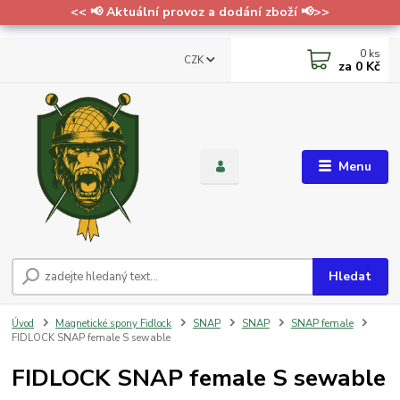
<< 📢 Aktuální provoz a dodání zboží 📢>>
0
ks
CZK
za
0 Kč
Menu
Hledat
Úvod
Magnetické spony Fidlock
SNAP
SNAP
SNAP female
FIDLOCK SNAP female S sewable
FIDLOCK SNAP female S sewable