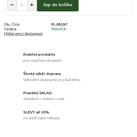
šup do košíku
Obj. Číslo
FL-05197
Výrobce:
FIDLOCK
Hlídat cenu / dostupnost
Kvalitní produkty
pro náročné uživatele
Široký výběr dopravy
Výhodné dopravné pro každého
Pravdivý SKLAD
skladem = máme u nás
SLEVY až 15%
na další vaše nákupy