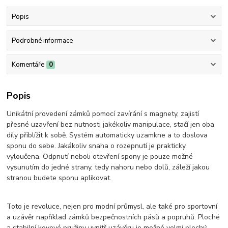
Popis
Podrobné informace
Komentáře
0
Popis
Unikátní provedení zámků pomocí zavírání s magnety, zajistí
přesné uzavření bez nutnosti jakékoliv manipulace, stačí jen oba
díly přiblížit k sobě. Systém automaticky uzamkne a to doslova
sponu do sebe. Jakákoliv snaha o rozepnutí je prakticky
vyloučena. Odpnutí neboli otevření spony je pouze možné
vysunutím do jedné strany, tedy nahoru nebo dolů, záleží jakou
stranou budete sponu aplikovat.
Toto je revoluce, nejen pro modní průmysl, ale také pro sportovní
a uzávěr například zámků bezpečnostních pásů a popruhů. Ploché
a stabilní kovové pružiny uvnitř uzávěru je možné velmi plochý