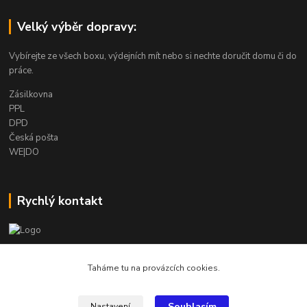
Velký výběr dopravy:
Vybírejte ze všech boxu, výdejních mít nebo si nechte doručit domu či do
práce.
Zásilkovna
PPL
DPD
Česká pošta
WE|DO
Rychlý kontakt
info@armygalanterie.cz
Taháme tu na provázcích cookies.
Souhlasím
Nastavení