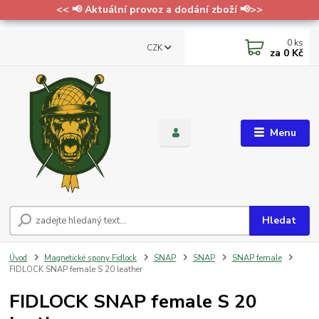
<< 📢 Aktuální provoz a dodání zboží 📢>>
0
ks
CZK
za
0 Kč
Menu
Hledat
Úvod
Magnetické spony Fidlock
SNAP
SNAP
SNAP female
FIDLOCK SNAP female S 20 leather
FIDLOCK SNAP female S 20