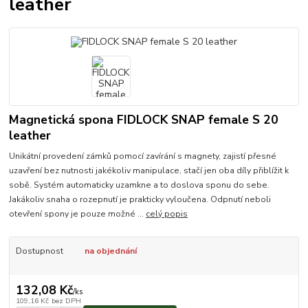
leather
Magnetická spona FIDLOCK SNAP female S 20
leather
Unikátní provedení zámků pomocí zavírání s magnety, zajistí přesné
uzavření bez nutnosti jakékoliv manipulace, stačí jen oba díly přiblížit k
sobě. Systém automaticky uzamkne a to doslova sponu do sebe.
Jakákoliv snaha o rozepnutí je prakticky vyloučena. Odpnutí neboli
otevření spony je pouze možné ...
celý popis
Dostupnost
na objednání
132,08 Kč
/
ks
109,16 Kč
bez DPH