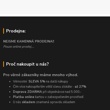
Prodejna:
NEJSME KAMENNÁ PRODEJNA!!
Pouze online prodej....
Proč nakoupit u nás?
Pro věrné zákazníky máme mnoho výhod.
Věrnostní
SLEVA 5%
na další nákupy
Čím více nakoupíte tím větší slevu získáte -
až 27%
Doprava ZDARMA
při objednávce nad 5.000,-
Platba online
kartou v zabezpečeném prostředí
U nás
skladem
znamená opravdu skladem