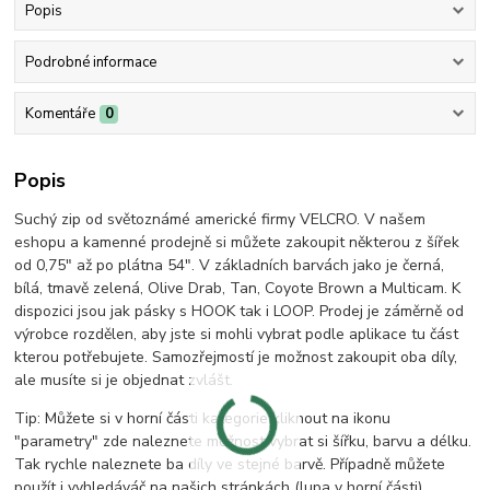
Popis
Podrobné informace
Komentáře
0
Popis
Suchý zip od světoznámé americké firmy VELCRO. V našem
eshopu a kamenné prodejně si můžete zakoupit některou z šířek
od 0,75" až po plátna 54". V základních barvách jako je černá,
bílá, tmavě zelená, Olive Drab, Tan, Coyote Brown a Multicam. K
dispozici jsou jak pásky s HOOK tak i LOOP. Prodej je záměrně od
výrobce rozdělen, aby jste si mohli vybrat podle aplikace tu část
kterou potřebujete. Samozřejmostí je možnost zakoupit oba díly,
ale musíte si je objednat zvlášt.
Tip: Můžete si v horní části kategorie kliknout na ikonu
"parametry" zde naleznete možnost vybrat si šířku, barvu a délku.
Tak rychle naleznete ba díly ve stejné barvě. Případně můžete
použít i vyhledáváč na našich stránkách (lupa v horní části).