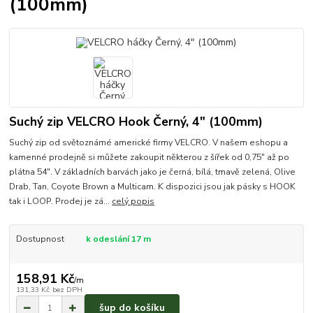
(100mm)
Suchý zip VELCRO Hook Černý, 4" (100mm)
Suchý zip od světoznámé americké firmy VELCRO. V našem eshopu a
kamenné prodejně si můžete zakoupit některou z šířek od 0,75" až po
plátna 54". V základních barvách jako je černá, bílá, tmavě zelená, Olive
Drab, Tan, Coyote Brown a Multicam. K dispozici jsou jak pásky s HOOK
tak i LOOP. Prodej je zá...
celý popis
Dostupnost
k odeslání 17 m
158,91 Kč
/
m
131,33 Kč
bez DPH
šup do košíku