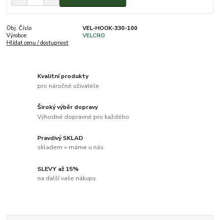
Obj. Číslo
VEL-HOOK-330-100
Výrobce:
VELCRO
Hlídat cenu / dostupnost
Kvalitní produkty
pro náročné uživatele
Široký výběr dopravy
Výhodné dopravné pro každého
Pravdivý SKLAD
skladem = máme u nás
SLEVY až 15%
na další vaše nákupy