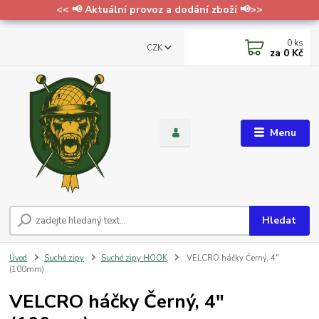
<< 📢 Aktuální provoz a dodání zboží 📢>>
0
ks
CZK
za
0 Kč
Menu
Hledat
Úvod
Suché zipy
Suché zipy HOOK
VELCRO háčky Černý, 4"
(100mm)
VELCRO háčky Černý, 4"