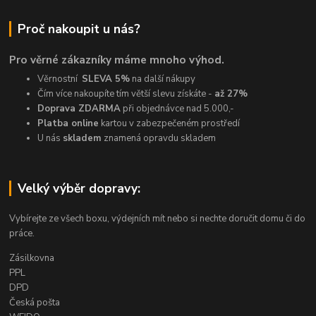
Proč nakoupit u nás?
Pro věrné zákazníky máme mnoho výhod.
Věrnostní
SLEVA 5%
na další nákupy
Čím více nakoupíte tím větší slevu získáte -
až 27%
Doprava ZDARMA
při objednávce nad 5.000,-
Platba online
kartou v zabezpečeném prostředí
U nás
skladem
znamená opravdu skladem
Velký výběr dopravy:
Vybírejte ze všech boxu, výdejních mít nebo si nechte doručit domu či do
práce.
Zásilkovna
PPL
DPD
Česká pošta