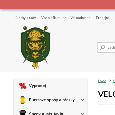
Články a rady
Vše o nákupu
Velkoobchod
Prodejna
Úvod
S
Výprodej
VELC
Plastové spony a přezky
Spony AustriAplin