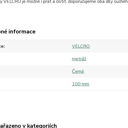
y VELCRO je možné i prát a čistit, doporučujeme oba díly suché
né informace
ce
VELCRO
metráž
Černá
100 mm
zařazeno v kategoriích