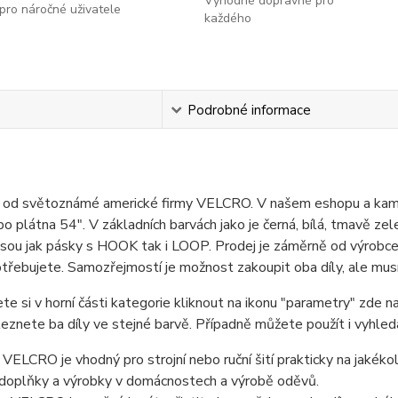
Výhodné dopravné pro
pro náročné uživatele
každého
s
Podrobné informace
p od světoznámé americké firmy VELCRO. V našem eshopu a kame
po plátna 54". V základních barvách jako je černá, bílá, tmavě z
 jsou jak pásky s HOOK tak i LOOP. Prodej je záměrně od výrobce 
třebujete. Samozřejmostí je možnost zakoupit oba díly, ale musít
te si v horní části kategorie kliknout na ikonu "parametry" zde n
leznete ba díly ve stejné barvě. Případně můžete použít i vyhledáv
 VELCRO je vhodný pro strojní nebo ruční šití prakticky na jakéko
 doplňky a výrobky v domácnostech a výrobě oděvů.