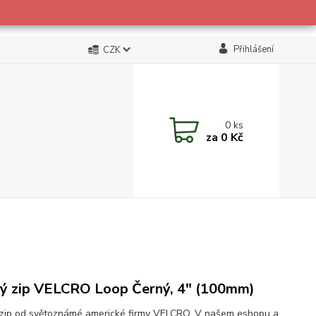
Přihlášení
CZK
0
ks
za
0 Kč
ý zip VELCRO Loop Černý, 4" (100mm)
zip od světoznámé americké firmy VELCRO. V našem eshopu a