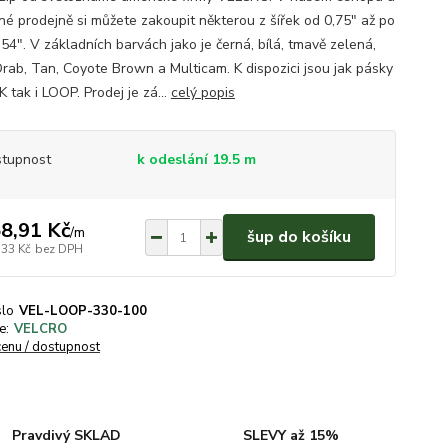
é prodejně si můžete zakoupit některou z šířek od 0,75" až po
54". V základních barvách jako je černá, bílá, tmavě zelená,
Drab, Tan, Coyote Brown a Multicam. K dispozici jsou jak pásky
 tak i LOOP. Prodej je zá...
celý popis
tupnost
k odeslání 19.5 m
8,91 Kč
/
m
šup do košíku
,33 Kč
bez DPH
slo
VEL-LOOP-330-100
e:
VELCRO
cenu / dostupnost
Pravdivý SKLAD
SLEVY až 15%