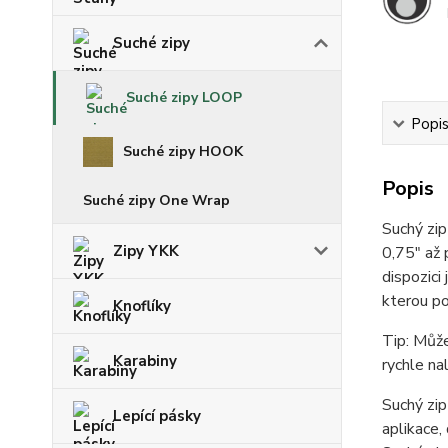
Suché zipy
Suché zipy LOOP
Popi
Suché zipy HOOK
Popis
Suché zipy One Wrap
Suchý zi
Zipy YKK
0,75" až 
dispozici
kterou po
Knoflíky
Tip: Může
Karabiny
rychle na
Suchý zip
Lepící pásky
aplikace,