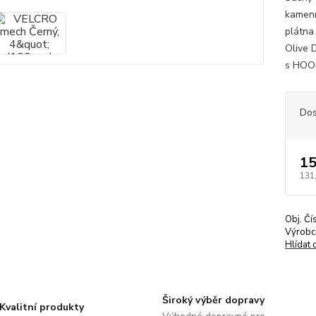
kamenn
plátna 
Olive 
s HOOK
Dos
15
131
Obj. Čí
Výrobc
Hlídat 
Široký výběr dopravy
Kvalitní produkty