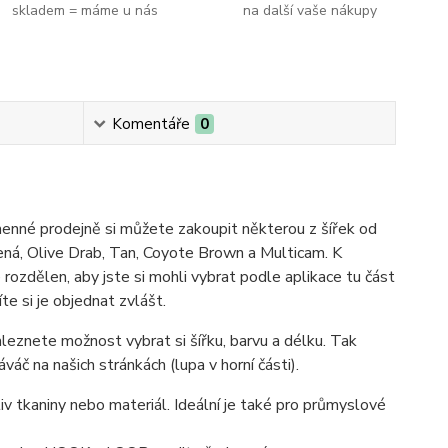
skladem = máme u nás
na další vaše nákupy
Komentáře
0
nné prodejně si můžete zakoupit některou z šířek od
elená, Olive Drab, Tan, Coyote Brown a Multicam. K
rozdělen, aby jste si mohli vybrat podle aplikace tu část
e si je objednat zvlášt.
aleznete možnost vybrat si šířku, barvu a délku. Tak
áč na našich stránkách (lupa v horní části).
liv tkaniny nebo materiál. Ideální je také pro průmyslové