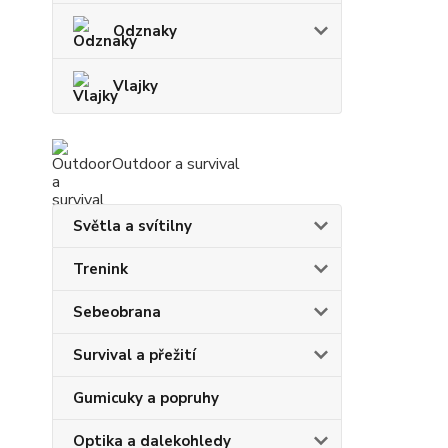
Odznaky
Vlajky
Outdoor a survival
Světla a svítilny
Trenink
Sebeobrana
Survival a přežití
Gumicuky a popruhy
Optika a dalekohledy