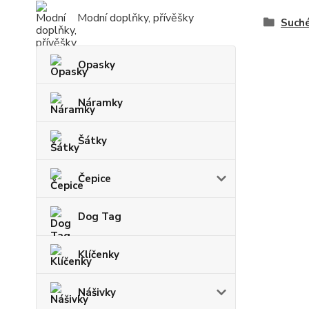
Modní doplňky, přívěšky
Suché
Opasky
Náramky
Šátky
Čepice
Dog Tag
Klíčenky
Nášivky