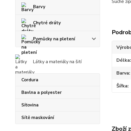
Suché zip
Barvy
Chytré dráty
Podrob
Pomůcky na pletení
Výrob
Délka
Látky a materiály na šití
Barva
Cordura
Šířka
Bavlna a polyester
Síťovina
Sítě maskování
Zboží 