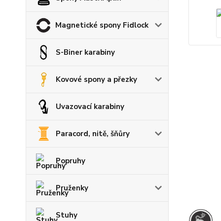
Magnetické spony Fidlock
S-Biner karabiny
Kovové spony a přezky
Uvazovací karabiny
Paracord, nitě, šňůry
Popruhy
Pruženky
Stuhy