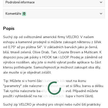
Podrobné informace
Komentáře
0
Popis
Suchý zip od světoznámé americké firmy VELCRO. V našem
eshopu a kamenné prodejně si můžete zakoupit některou z šířek
od 0,75" až po plátna 54". V základních barvách jako je černá,
bílá, tmavě zelená, Olive Drab, Tan, Coyote Brown a Multicam. K
dispozici jsou jak pásky s HOOK tak i LOOP. Prodej je záměrně od
výrobce rozdělen, aby jste si mohli vybrat podle aplikace tu část
kterou potřebujete. Samozřejmostí je možnost zakoupit oba díly,
ale musíte si je objednat zvlášt.
Tip: Můžete si v horní části kategorie kliknout na ikonu
"parametry" zde naleznete možnost vybrat si šířku, barvu a délku.
Tak rychle naleznete ba díly ve stejné barvě. Případně můžete
použít i vyhledáváč na našich stránkách (lupa v horní části).
Suchý zip VELCRO je vhodný pro strojní nebo ruční šití prakticky