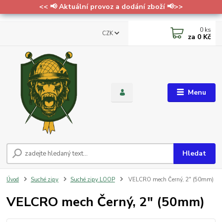
<< 📢 Aktuální provoz a dodání zboží 📢>>
0
ks
CZK
za
0 Kč
Menu
Hledat
Úvod
Suché zipy
Suché zipy LOOP
VELCRO mech Černý, 2" (50mm)
VELCRO mech Černý, 2" (50mm)