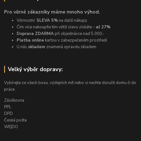
Pro věrné zákazníky máme mnoho výhod.
Věrnostní
SLEVA 5%
na další nákupy
Čím více nakoupíte tím větší slevu získáte -
až 27%
Doprava ZDARMA
při objednávce nad 5.000,-
Platba online
kartou v zabezpečeném prostředí
U nás
skladem
znamená opravdu skladem
Velký výběr dopravy:
Vybírejte ze všech boxu, výdejních mít nebo si nechte doručit domu či do
práce.
Zásilkovna
PPL
DPD
Česká pošta
WE|DO