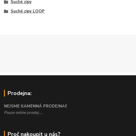
Suché zipy
Suché zipy LOOP
Prodejna:
NEJSME KAMENNÁ PRODEJNA!!
Pouze online prodej....
Proč nakoupit u nás?