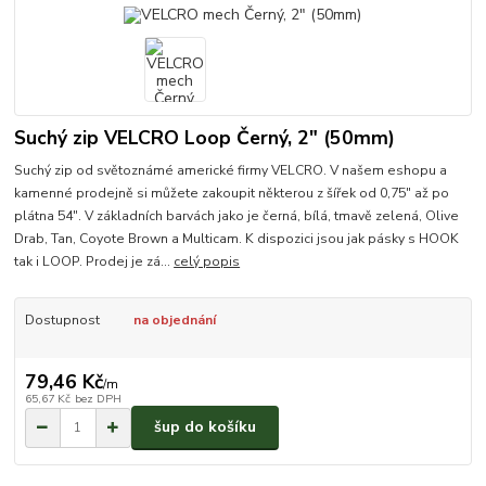
Suchý zip VELCRO Loop Černý, 2" (50mm)
Suchý zip od světoznámé americké firmy VELCRO. V našem eshopu a
kamenné prodejně si můžete zakoupit některou z šířek od 0,75" až po
plátna 54". V základních barvách jako je černá, bílá, tmavě zelená, Olive
Drab, Tan, Coyote Brown a Multicam. K dispozici jsou jak pásky s HOOK
tak i LOOP. Prodej je zá...
celý popis
Dostupnost
na objednání
79,46 Kč
/
m
65,67 Kč
bez DPH
šup do košíku