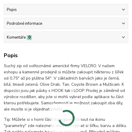
Popis
Podrobné informace
Komentáře
0
Popis
Suchý zip od světoznámé americké firmy VELCRO. V našem
eshopu a kamenné prodejně si můžete zakoupit některou z šířek
od 0,75" až po plátna 54". V základních barvách jako je černá,
bílá, tmavě zelená, Olive Drab, Tan, Coyote Brown a Multicam. K
dispozici jsou jak pásky s HOOK tak i LOOP. Prodej je záměrně od
výrobce rozdělen, aby jste si mohli vybrat podle aplikace tu část
kterou potřebujete. Samozřejmostí je možnost zakoupit oba díly,
ale musíte si je objednat zvlášt.
Tip: Můžete si v horní části kategorie kliknout na ikonu
"parametry" zde naleznete možnost vybrat si šířku, barvu a délku.
Tak rychle naleznete ba díly ve stejné barvě. Případně můžete