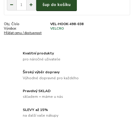
šup do košíku
Obj. Číslo
VEL-HOOK-498-038
Výrobce:
VELCRO
Hlídat cenu / dostupnost
Kvalitní produkty
pro náročné uživatele
Široký výběr dopravy
Výhodné dopravné pro každého
Pravdivý SKLAD
skladem = máme u nás
SLEVY až 15%
na další vaše nákupy