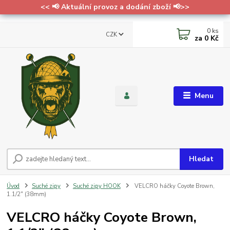
<< 📢 Aktuální provoz a dodání zboží 📢>>
0
ks
CZK
za
0 Kč
Menu
Hledat
Úvod
Suché zipy
Suché zipy HOOK
VELCRO háčky Coyote Brown,
1.1/2" (38mm)
VELCRO háčky Coyote Brown,