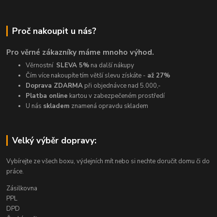
Proč nakoupit u nás?
Pro věrné zákazníky máme mnoho výhod.
Věrnostní
SLEVA 5%
na další nákupy
Čím více nakoupíte tím větší slevu získáte -
až 27%
Doprava ZDARMA
při objednávce nad 5.000,-
Platba online
kartou v zabezpečeném prostředí
U nás
skladem
znamená opravdu skladem
Velký výběr dopravy:
Vybírejte ze všech boxu, výdejních mít nebo si nechte doručit domu či do
práce.
Zásilkovna
PPL
DPD