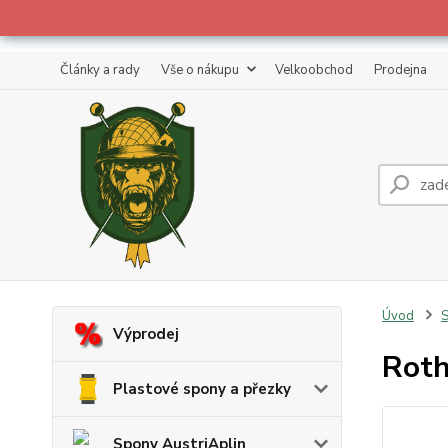
Články a rady
Vše o nákupu
Velkoobchod
Prodejna
Úvod
S
Výprodej
Roth
Plastové spony a přezky
Spony AustriAplin