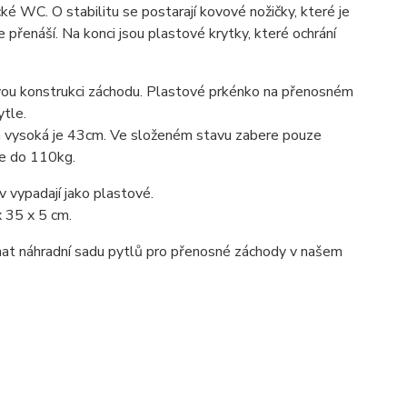
é WC. O stabilitu se postarají kovové nožičky, které je
přenáší. Na konci jsou plastové krytky, které ochrání
vou konstrukci záchodu. Plastové prkénko na přenosném
ytle.
 vysoká je 43cm. Ve složeném stavu zabere pouze
e do 110kg.
v vypadají jako plastové.
 35 x 5 cm.
nat náhradní sadu pytlů pro přenosné záchody v našem