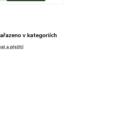
zařazeno v kategoriích
al a přežití