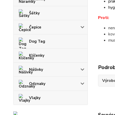
pra
hyg
Šátky
Proti:
Čepice
nen
kov
mus
Dog Tag
Klíčenky
Podrob
Nášivky
Výrob
Odznaky
Vlajky
Souvise