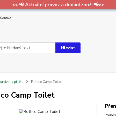
<< 📢 Aktuální provoz a dodání zboží 📢>>
Kontakt
Hledat
urvival a přežití
Rothco Camp Toilet
co Camp Toilet
Přen
Přenos