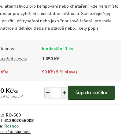
u alternativou pro kempovaní nebo chataření, kde není místo
rostor pro vytoření samostatné místnosti. Samozřejmě jej
 použít i při rybaření nebo jako "nouzové řešení" pro vaše
natnce a dělníky třeba na stavbě nebo...
celý popis
tupnost
k odeslání 1 ks
a před slevou
1 050 Kč
tříte
90 Kč (
9
% sleva)
0 Kč
/
ks
šup do košíku
,39 Kč
bez DPH
slo
RO-560
d:
613902056008
e:
Rothco
cenu / dostupnost