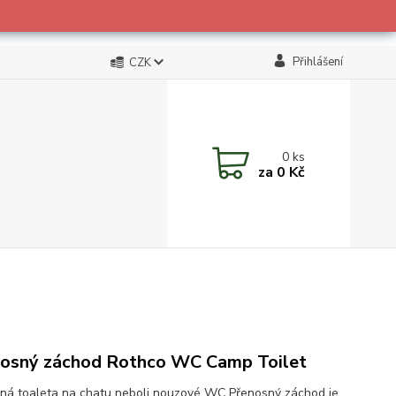
Přihlášení
CZK
0
ks
za
0 Kč
osný záchod Rothco WC Camp Toilet
ná toaleta na chatu neboli nouzové WC Přenosný záchod je