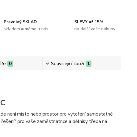
Pravdivý SKLAD
SLEVY až 15%
skladem = máme u nás
na další vaše nákupy
áře
0
Související zboží
1
WC
kde není místo nebo prostor pro vytoření samostatné
é řešení" pro vaše zaměstnatnce a dělníky třeba na