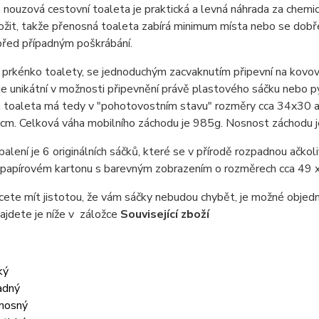
nouzová cestovní toaleta je praktická a levná náhrada za chemick
žit, takže přenosná toaleta zabírá minimum místa nebo se dobře 
před případným poškrábání.
 prkénko toalety, se jednoduchým zacvaknutím připevní na kovo
je unikátní v možnosti připevnění právě plastového sáčku nebo p
 toaleta má tedy v "pohotovostním stavu" rozměry cca 34x30 a
m. Celková váha mobilního záchodu je 985g. Nosnost záchodu j
balení je 6 originálních sáčků, které se v přírodě rozpadnou ačkoli
 papírovém kartonu s barevným zobrazením o rozměrech cca 49 x
ete mít jistotou, že vám sáčky nebudou chybět, je možné objed
ajdete je níže v záložce
Související zboží
ký
adný
nosný