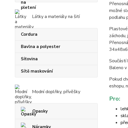
Přenosná 
možné slo
Látky a materiály na šití
podlahu 
Plastové
Cordura
záchodu, 
Přenosná
Bavlna a polyester
34x48x6c
Síťovina
Součástí 
Baleno v
Sítě maskování
Pokud chc
eshopu, n
Modní doplňky, přívěšky
Pro:
leh
Opasky
skl
pře
Náramky