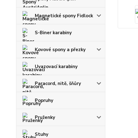
Magnetické spony Fidlock
S-Biner karabiny
Kovové spony a přezky
Uvazovací karabiny
Paracord, nitě, šňůry
Popruhy
Pruženky
Stuhy