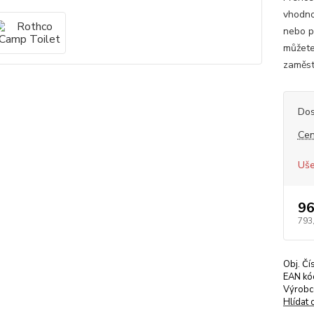
vhodno
nebo p
můžete
zaměst
Dos
Cen
Uše
96
793
Obj. Čí
EAN kó
Výrobc
Hlídat 