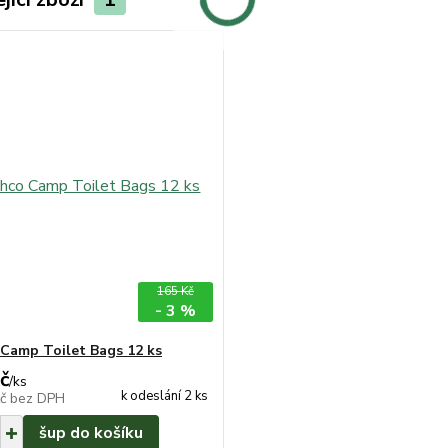
165 Kč
- 3 %
Camp Toilet Bags 12 ks
č
/
ks
k odeslání 2 ks
Kč
bez DPH
šup do košíku