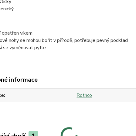
ktický
ienický
í opatřen víkem
ové nohy se mohou bořit v přírodě, potřebuje pevný podklad
í se vyměnovat pytle
né informace
ce
Rothco
jící zboží
1