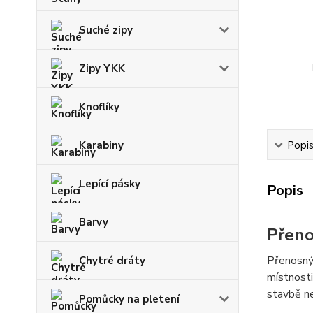
Suché zipy
Zipy YKK
Knoflíky
Karabiny
Popi
Lepící pásky
Popis
Barvy
Přeno
Přenosný 
Chytré dráty
místnosti
stavbě ne
Pomůcky na pletení