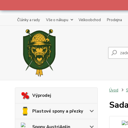
Články a rady
Vše o nákupu
Velkoobchod
Prodejna
Úvod
S
Výprodej
Sada
Plastové spony a přezky
Spony AustriAplin