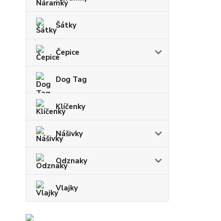
Šátky
Čepice
Dog Tag
Klíčenky
Nášivky
Odznaky
Vlajky