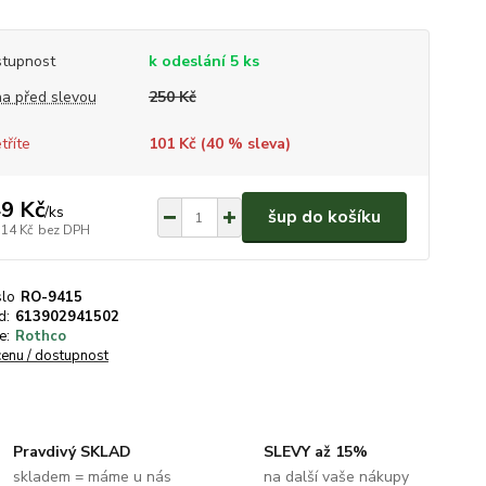
tupnost
k odeslání 5 ks
a před slevou
250 Kč
tříte
101 Kč (
40
% sleva)
9 Kč
/
ks
šup do košíku
,14 Kč
bez DPH
slo
RO-9415
d:
613902941502
e:
Rothco
cenu / dostupnost
Pravdivý SKLAD
SLEVY až 15%
skladem = máme u nás
na další vaše nákupy