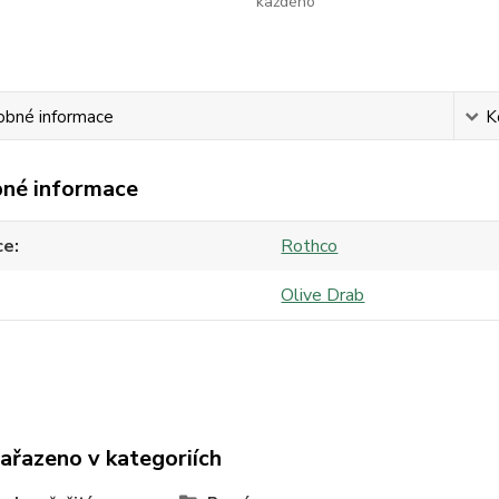
každého
obné informace
K
né informace
ce
Rothco
Olive Drab
zařazeno v kategoriích