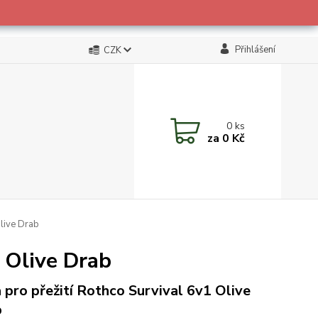
Přihlášení
CZK
0
ks
za
0 Kč
Olive Drab
 Olive Drab
 pro přežití Rothco Survival 6v1 Olive
b