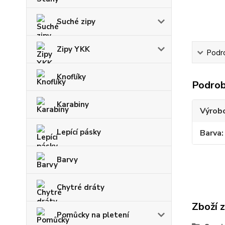
Suché zipy
Zipy YKK
Podr
Knoflíky
Podrob
Karabiny
Výrob
Lepící pásky
Barva
Barvy
Chytré dráty
Zboží 
Pomůcky na pletení