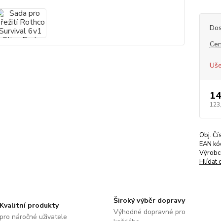
Dos
Cen
Uše
14
123
Obj. Čí
EAN kó
Výrobc
Hlídat 
Široký výběr dopravy
Kvalitní produkty
Výhodné dopravné pro
pro náročné uživatele