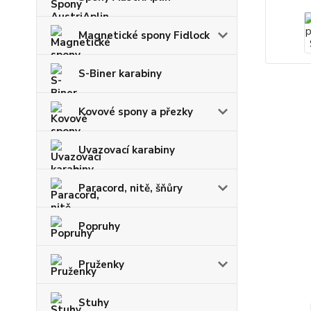
Magnetické spony Fidlock
S-Biner karabiny
Kovové spony a přezky
Uvazovací karabiny
Paracord, nitě, šňůry
Popruhy
Pruženky
Stuhy