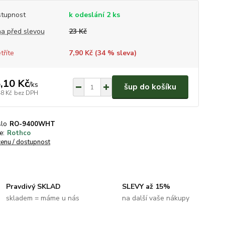
tupnost
k odeslání 2 ks
a před slevou
23 Kč
tříte
7,90 Kč (
34
% sleva)
,10 Kč
/
ks
šup do košíku
48 Kč
bez DPH
slo
RO-9400WHT
e:
Rothco
cenu / dostupnost
Pravdivý SKLAD
SLEVY až 15%
skladem = máme u nás
na další vaše nákupy