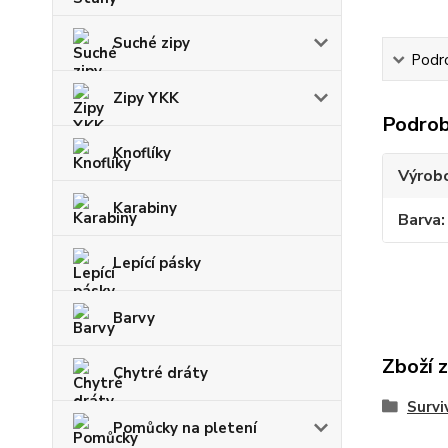
Suché zipy
Podr
Zipy YKK
Podrob
Knoflíky
Výrob
Karabiny
Barva
Lepící pásky
Barvy
Zboží 
Chytré dráty
Surviv
Pomůcky na pletení