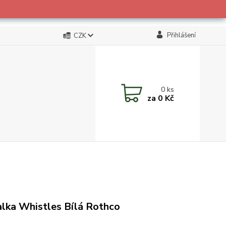
Přihlášení
CZK
0
ks
za
0 Kč
alka Whistles Bílá Rothco