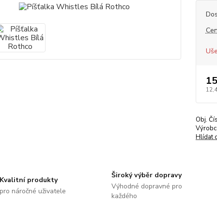
Dos
Cen
Uše
15
12,
Obj. Čí
Výrobc
Hlídat 
Široký výběr dopravy
Kvalitní produkty
Výhodné dopravné pro
pro náročné uživatele
každého