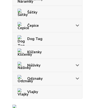
Šátky
Čepice
Dog Tag
Klíčenky
Nášivky
Odznaky
Vlajky