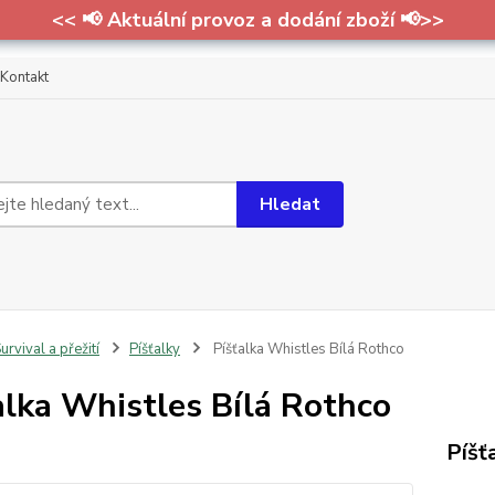
<< 📢 Aktuální provoz a dodání zboží 📢>>
Kontakt
Hledat
urvival a přežití
Píšťalky
Píšťalka Whistles Bílá Rothco
alka Whistles Bílá Rothco
Píšť