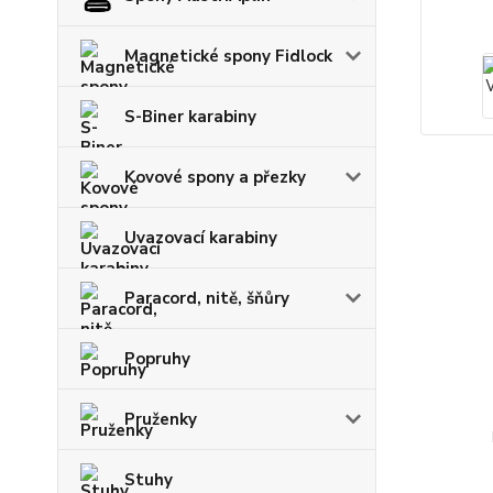
Magnetické spony Fidlock
S-Biner karabiny
Kovové spony a přezky
Uvazovací karabiny
Paracord, nitě, šňůry
Popruhy
Pruženky
Stuhy