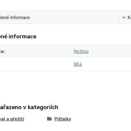
obné informace
K
né informace
ce
Rothco
Bílá
zařazeno v kategoriích
al a přežití
Píšťalky