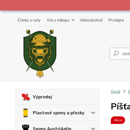
Články a rady
Vše o nákupu
Velkoobchod
Prodejna
Úvod
S
Výprodej
Píšť
Plastové spony a přezky
Akce
Spony AustriAplin