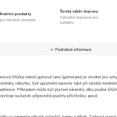
Široký výběr dopravy
Kvalitní produkty
Výhodné dopravné pro
pro náročné uživatele
každého
s
Podrobné informace
mová šňůrka neboli gumové lano (gumolano) je vhodné pro uchyce
techniky, nábytku. Své uplatnění nalezne také při výrobě modníc
nadšence. Příkladem může být pletení náramků, díky pružné šňůře
výstroje na batoh, připevnění plachty přístřešku, apod..
abídky si vyberete několik průměrů, barev a délek. Tažnost gu