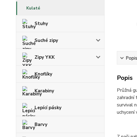
Kulaté
Stuhy
Suché zipy
Zipy YKK
Popi
Knoflíky
Popis
Průžná gu
Karabiny
zahradní 
survival 
Lepící pásky
uchycení 
Barvy
Z naši n