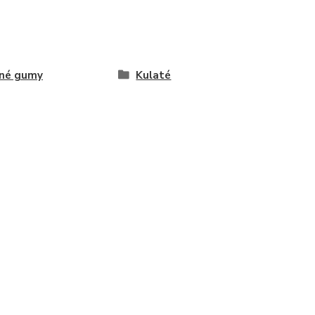
žné gumy
Kulaté