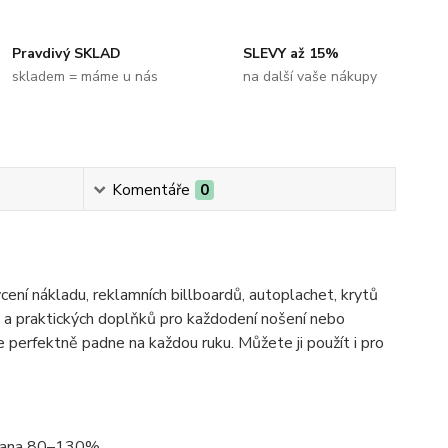
Pravdivý SKLAD
SLEVY až 15%
skladem = máme u nás
na další vaše nákupy
Komentáře
0
ní nákladu, reklamních billboardů, autoplachet, krytů
h a praktických doplňků pro každodení nošení nebo
 perfektně padne na každou ruku. Můžete ji použít i pro
molana 80–130%.