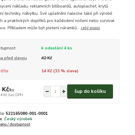
hycení nákladu, reklamních billboardů, autoplachet, krytů
ní techniky, nábytku. Své uplatnění nalezne také při výrobě
h a praktických doplňků pro každodení nošení nebo survival
ce. Příkladem může být pletení náramků...
celý popis
tupnost
k odeslání 4 ks
a před slevou
42 Kč
tříte
14 Kč (
33
% sleva)
 Kč
/
ks
šup do košíku
14 Kč
bez DPH
slo
522165080-001-0001
e:
Český výrobek
cenu / dostupnost