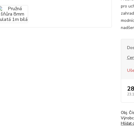
pro uc
zahrad
modníc
nadšen
Dos
Cen
Uše
28
23,
Obj. Čí
Výrobc
Hlídat 