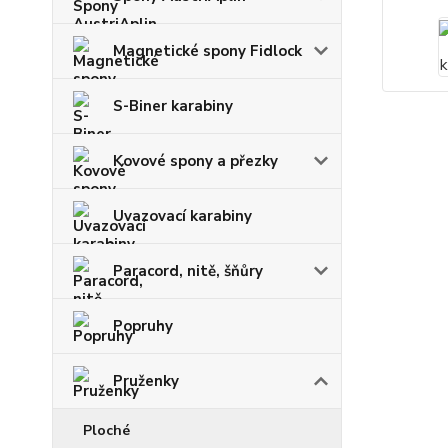
Magnetické spony Fidlock
S-Biner karabiny
Kovové spony a přezky
Uvazovací karabiny
Paracord, nitě, šňůry
Popruhy
Pruženky
Ploché