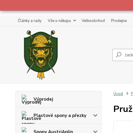
Články a rady
Vše o nákupu
Velkoobchod
Prodejna
Úvod
P
Výprodej
Pruž
Plastové spony a přezky
Spony AustriAplin