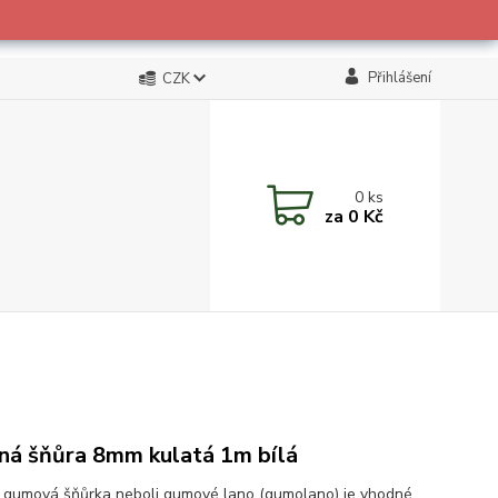
Přihlášení
CZK
0
ks
za
0 Kč
ná šňůra 8mm kulatá 1m bílá
 gumová šňůrka neboli gumové lano (gumolano) je vhodné