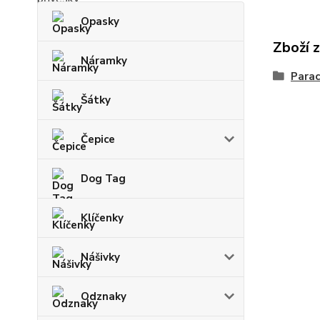
Opasky
Zboží 
Náramky
Parac
Šátky
Čepice
Dog Tag
Klíčenky
Nášivky
Odznaky