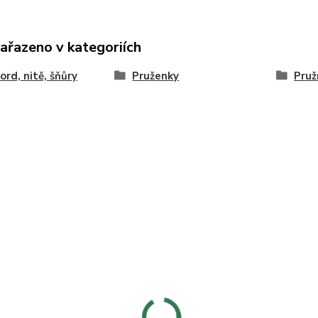
zařazeno v kategoriích
ord, nitě, šňůry
Pruženky
Pru