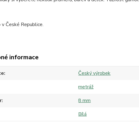
 v České Republice.
né informace
ce
Český výrobek
metráž
r
8 mm
Bílá