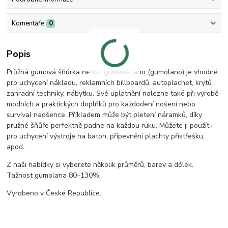
Komentáře
0
Popis
Průžná gumová šňůrka neboli gumové lano (gumolano) je vhodné
pro uchycení nákladu, reklamních billboardů, autoplachet, krytů
zahradní techniky, nábytku. Své uplatnění nalezne také při výrobě
modních a praktických doplňků pro každodení nošení nebo
survival nadšence. Příkladem může být pletení náramků, díky
pružné šňůře perfektně padne na každou ruku. Můžete ji použít i
pro uchycení výstroje na batoh, připevnění plachty přístřešku,
apod..
Z naši nabídky si vyberete několik průměrů, barev a délek.
Tažnost gumolana 80–130%.
Vyrobeno v České Republice.