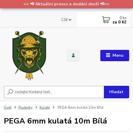
<< 📢 Aktuální provoz a dodání zboží 📢>>
0
ks
CZK
za
0 Kč
Menu
Hledat
Úvod
Pruženky
Kulaté
PEGA 6mm kulatá 10m Bílá
PEGA 6mm kulatá 10m Bílá