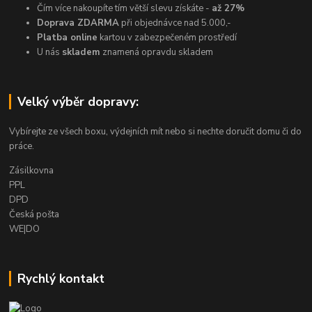
Čím více nakoupíte tím větší slevu získáte -
až 27%
Doprava ZDARMA
při objednávce nad 5.000,-
Platba online
kartou v zabezpečeném prostředí
U nás
skladem
znamená opravdu skladem
Velký výběr dopravy:
Vybírejte ze všech boxu, výdejních mít nebo si nechte doručit domu či do
práce.
Zásilkovna
PPL
DPD
Česká pošta
WE|DO
Rychlý kontakt