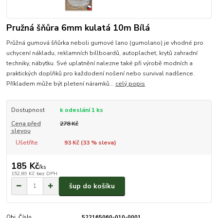
Pružná šňůra 6mm kulatá 10m Bílá
Průžná gumová šňůrka neboli gumové lano (gumolano) je vhodné pro
uchycení nákladu, reklamních billboardů, autoplachet, krytů zahradní
techniky, nábytku. Své uplatnění nalezne také při výrobě modních a
praktických doplňků pro každodení nošení nebo survival nadšence.
Příkladem může být pletení náramků...
celý popis
Dostupnost
k odeslání 1 ks
Cena před
278 Kč
slevou
Ušetříte
93 Kč (
33
% sleva)
185 Kč
/
ks
152,89 Kč
bez DPH
šup do košíku
Obj. Číslo
522165060-010-0001