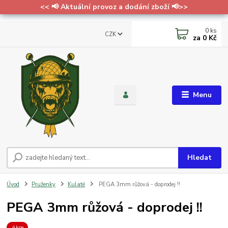
<< 📢 Aktuální provoz a dodání zboží 📢>>
0
ks
CZK
za
0 Kč
Menu
Hledat
Úvod
Pruženky
Kulaté
PEGA 3mm růžová - doprodej !!
PEGA 3mm růžová - doprodej !!
Akce