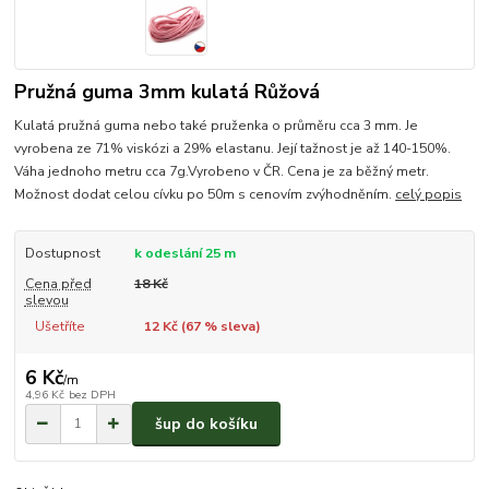
Pružná guma 3mm kulatá Růžová
Kulatá pružná guma nebo také pruženka o průměru cca 3 mm. Je
vyrobena ze 71% viskózi a 29% elastanu. Její tažnost je až 140-150%.
Váha jednoho metru cca 7g.Vyrobeno v ČR. Cena je za běžný metr.
Možnost dodat celou cívku po 50m s cenovím zvýhodněním.
celý popis
Dostupnost
k odeslání 25 m
Cena před
18 Kč
slevou
Ušetříte
12 Kč (
67
% sleva)
6 Kč
/
m
4,96 Kč
bez DPH
šup do košíku