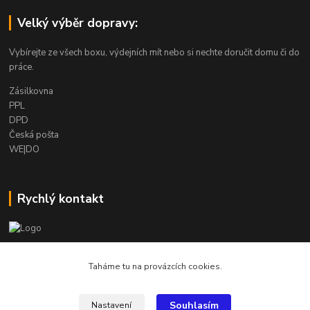
Velký výběr dopravy:
Vybírejte ze všech boxu, výdejních mít nebo si nechte doručit domu či do
práce.
Zásilkovna
PPL
DPD
Česká pošta
WE|DO
Rychlý kontakt
info@armygalanterie.cz
Taháme tu na provázcích cookies.
Souhlasím
Nastavení