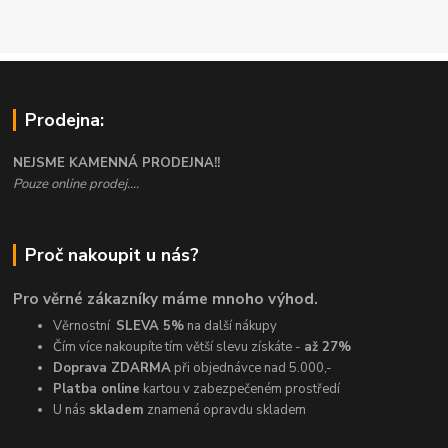
Prodejna:
NEJSME KAMENNÁ PRODEJNA!!
Pouze online prodej....
Proč nakoupit u nás?
Pro věrné zákazníky máme mnoho výhod.
Věrnostní
SLEVA 5%
na další nákupy
Čím více nakoupíte tím větší slevu získáte -
až 27%
Doprava ZDARMA
při objednávce nad 5.000,-
Platba online
kartou v zabezpečeném prostředí
U nás
skladem
znamená opravdu skladem