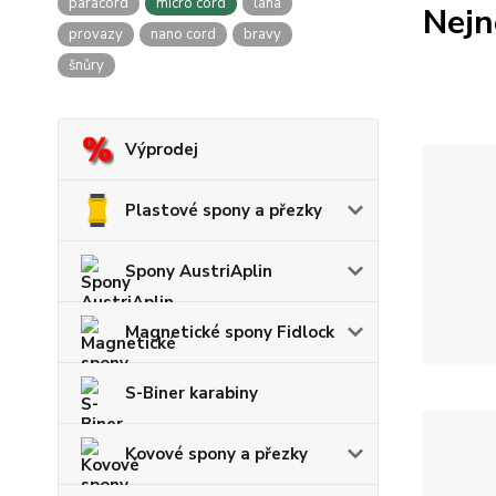
paracord
micro cord
lana
Nejn
provazy
nano cord
bravy
šnůry
Výprodej
Plastové spony a přezky
Spony AustriAplin
Magnetické spony Fidlock
S-Biner karabiny
Kovové spony a přezky