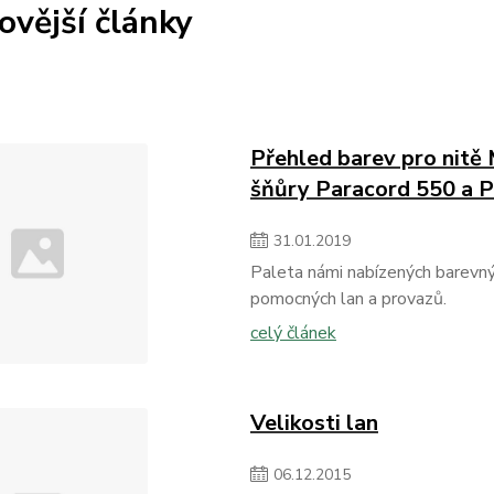
ovější články
Přehled barev pro nitě
šňůry Paracord 550 a 
31
.
01
.
2019
Paleta námi nabízených barevnýc
pomocných lan a provazů.
celý článek
Velikosti lan
06
.
12
.
2015