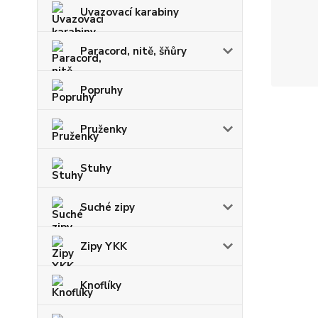
Uvazovací karabiny
Paracord, nitě, šňůry
Popruhy
Pruženky
Stuhy
Suché zipy
Zipy YKK
Knoflíky