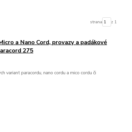
strana
z 1
 Micro a Nano Cord, provazy a padákové
Paracord 275
h variant paracordu, nano cordu a mico cordu či