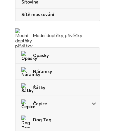
Síťovina
Sítě maskování
Modní doplňky, přívěšky
Opasky
Náramky
Šátky
Čepice
Dog Tag