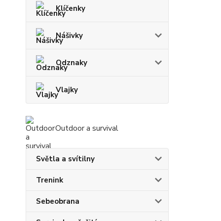
Klíčenky
Nášivky
Odznaky
Vlajky
Outdoor a survival
Světla a svítilny
Trenink
Sebeobrana