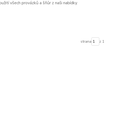
žití všech provázků a šňůr z naši nabídky.
strana
z 1