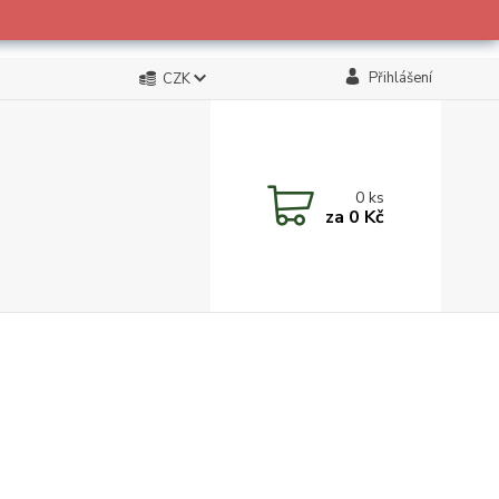
Přihlášení
CZK
0
ks
za
0 Kč