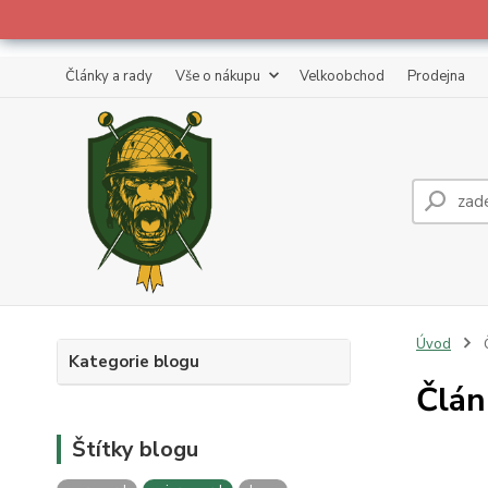
Články a rady
Vše o nákupu
Velkoobchod
Prodejna
Úvod
Č
Kategorie blogu
Člán
Štítky blogu