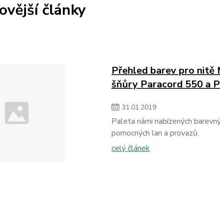
ovější články
Přehled barev pro nitě
šňůry Paracord 550 a 
31
.
01
.
2019
Paleta námi nabízených barevnýc
pomocných lan a provazů.
celý článek