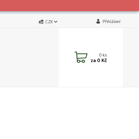
Přihlášení
CZK
0
ks
za
0 Kč