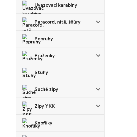
Uvazovací karabiny
Paracord, nitě, šňůry
Popruhy
Pruženky
Stuhy
Suché zipy
Zipy YKK
Knoflíky