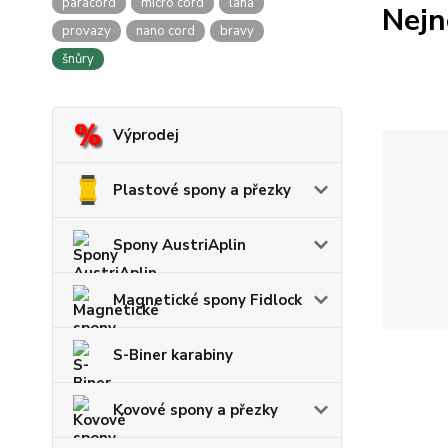
paracord
micro cord
lana
Nejn
provazy
nano cord
bravy
šnůry
Výprodej
Plastové spony a přezky
Spony AustriAplin
Magnetické spony Fidlock
S-Biner karabiny
Kovové spony a přezky