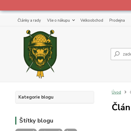
Články a rady
Vše o nákupu
Velkoobchod
Prodejna
Úvod
Č
Kategorie blogu
Člán
Štítky blogu