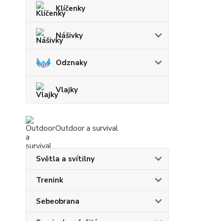
Klíčenky
Nášivky
Odznaky
Vlajky
Outdoor a survival
Světla a svítilny
Trenink
Sebeobrana