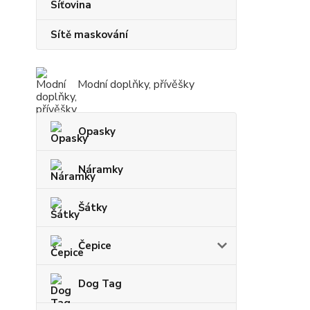
Síťovina
Sítě maskování
Modní doplňky, přívěšky
Opasky
Náramky
Šátky
Čepice
Dog Tag