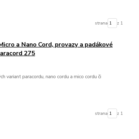
strana
z 1
 Micro a Nano Cord, provazy a padákové
Paracord 275
h variant paracordu, nano cordu a mico cordu či
strana
z 1