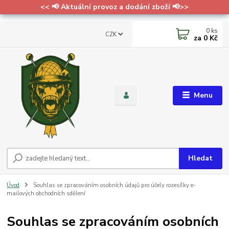
<< 📢 Aktuální provoz a dodání zboží 📢>>
0
ks
CZK
za
0 Kč
Menu
Hledat
Úvod
Souhlas se zpracováním osobních údajů pro účely rozesílky e-
mailových obchodních sdělení
Souhlas se zpracováním osobních