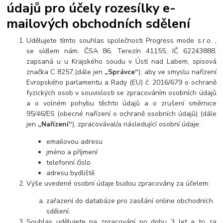
údajů pro účely rozesílky e-
mailových obchodních sdělení
Udělujete tímto souhlas společnosti Progress mode s.r.o. ,
se sídlem nám. ČSA 86, Terezín 41155, IČ 62243888,
zapsaná u u Krajského soudu v Ústí nad Labem, spisová
značka C 8257,(dále jen
„Správce“
), aby ve smyslu nařízení
Evropského parlamentu a Rady (EU) č. 2016/679 o ochraně
fyzických osob v souvislosti se zpracováním osobních údajů
a o volném pohybu těchto údajů a o zrušení směrnice
95/46/ES (obecné nařízení o ochraně osobních údajů) (dále
jen
„Nařízení“
), zpracovával/a následující osobní údaje:
emailovou adresu
jméno a příjmení
telefonní číslo
adresu bydliště
Výše uvedené osobní údaje budou zpracovány za účelem:
zařazení do databáze pro zasílání online obchodních
sdělení.
Souhlas udělujete na zpracování po dobu 3 let a to za