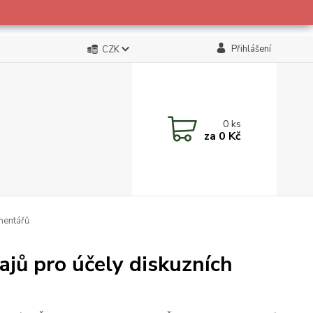
Přihlášení
CZK
0
ks
za
0 Kč
mentářů
jů pro účely diskuzních