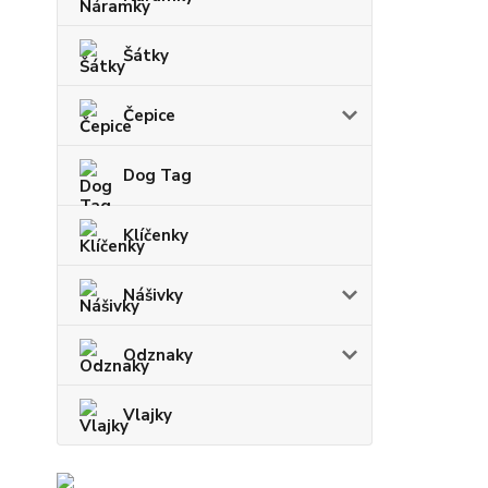
Šátky
Čepice
Dog Tag
Klíčenky
Nášivky
Odznaky
Vlajky