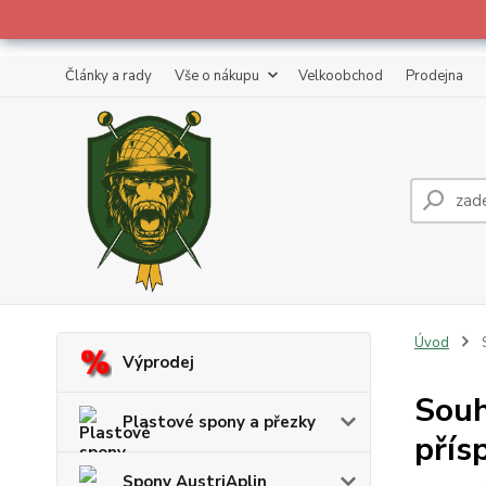
Články a rady
Vše o nákupu
Velkoobchod
Prodejna
Úvod
S
Výprodej
Souh
Plastové spony a přezky
přís
Spony AustriAplin