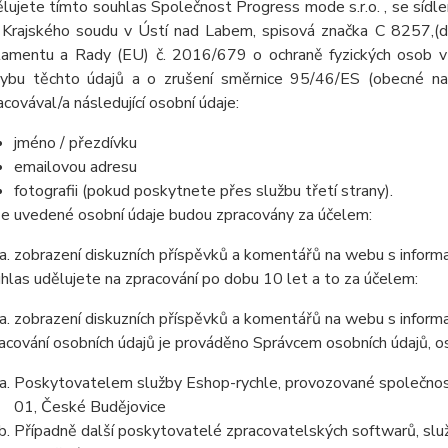
lujete tímto souhlas Společnost Progress mode s.r.o. , se sí
 Krajského soudu v Ústí nad Labem, spisová značka C 8257,(
lamentu a Rady (EU) č. 2016/679 o ochraně fyzických osob v 
ybu těchto údajů a o zrušení směrnice 95/46/ES (obecné nař
acovával/a následující osobní údaje:
jméno / přezdívku
emailovou adresu
fotografii (pokud poskytnete přes službu třetí strany).
e uvedené osobní údaje budou zpracovány za účelem:
zobrazení diskuzních příspěvků a komentářů na webu s informa
hlas udělujete na zpracování po dobu 10 let a to za účelem:
zobrazení diskuzních příspěvků a komentářů na webu s informa
acování osobních údajů je prováděno Správcem osobních údajů, os
Poskytovatelem služby Eshop-rychle, provozované společnost
01, České Budějovice
Případně další poskytovatelé zpracovatelských softwarů, služ