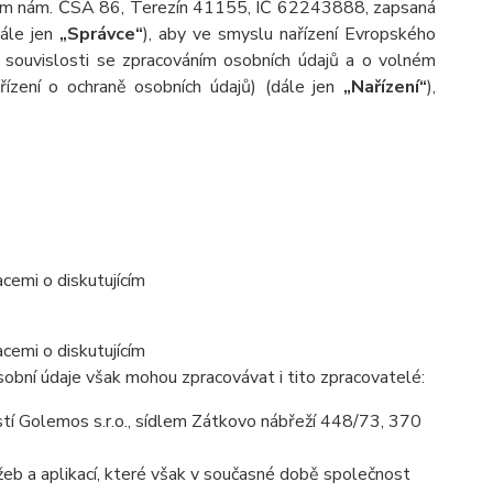
dlem nám. ČSA 86, Terezín 41155, IČ 62243888, zapsaná
dále jen
„Správce“
), aby ve smyslu nařízení Evropského
souvislosti se zpracováním osobních údajů a o volném
ízení o ochraně osobních údajů) (dále jen
„Nařízení“
),
cemi o diskutujícím
cemi o diskutujícím
obní údaje však mohou zpracovávat i tito zpracovatelé:
í Golemos s.r.o., sídlem Zátkovo nábřeží 448/73, 370
eb a aplikací, které však v současné době společnost