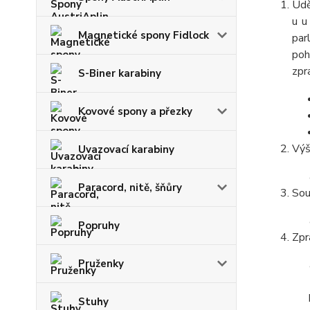
Udě
u u
Magnetické spony Fidlock
par
poh
zpr
S-Biner karabiny
Kovové spony a přezky
Výš
Uvazovací karabiny
Paracord, nitě, šňůry
Sou
Popruhy
Zpr
Pruženky
Stuhy