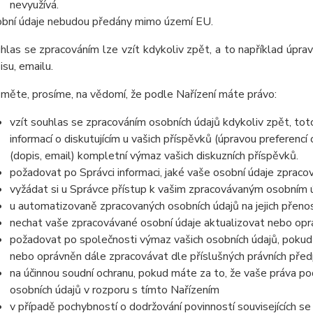
nevyužívá.
bní údaje nebudou předány mimo území EU.
hlas se zpracováním lze vzít kdykoliv zpět, a to například úpra
isu, emailu.
měte, prosíme, na vědomí, že podle Nařízení máte právo:
vzít souhlas se zpracováním osobních údajů kdykoliv zpět, to
informací o diskutujícím u vašich příspěvků (úpravou preferencí
(dopis, email) kompletní výmaz vašich diskuzních příspěvků.
požadovat po Správci informaci, jaké vaše osobní údaje zpraco
vyžádat si u Správce přístup k vašim zpracovávaným osobním ú
u automatizovaně zpracovaných osobních údajů na jejich přeno
nechat vaše zpracovávané osobní údaje aktualizovat nebo opra
požadovat po společnosti výmaz vašich osobních údajů, pokud 
nebo oprávněn dále zpracovávat dle příslušných právních před
na účinnou soudní ochranu, pokud máte za to, že vaše práva po
osobních údajů v rozporu s tímto Nařízením
v případě pochybností o dodržování povinností souvisejících s