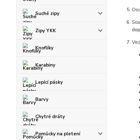
Oso
Suché zipy
Sou
dop
Zipy YKK
Vez
Knoflíky
Karabiny
Lepící pásky
Barvy
Chytré dráty
Pomůcky na pletení