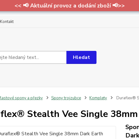
<< 📢 Aktuální provoz a dodání zboží 📢>>
Kontakt
Hledat
lastové spony a přezky
Spony trojzubce
Komplety
Duraflex® S
flex® Stealth Vee Single 38mm
Spon
Dark