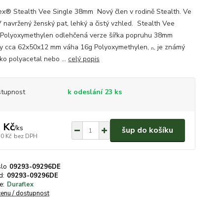
ex® Stealth Vee Single 38mm Nový člen v rodině Stealth. Ve
V navržený ženský pat, lehký a čistý vzhled. Stealth Vee
 Polyoxymethylen odlehčená verze šířka popruhu 38mm
y cca 62x50x12 mm váha 16g Polyoxymethylen, ₙ, je známý
ko polyacetal nebo ...
celý popis
tupnost
k odeslání 23 ks
 Kč
/
ks
šup do košíku
50 Kč
bez DPH
slo
09293-09296DE
d:
09293-09296DE
e:
Duraflex
cenu / dostupnost