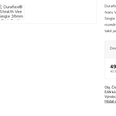
Durafl
tvaru 
Single
rozměr
také ja
Dos
49
40,
Obj. Čí
EAN kó
Výrobc
Hlídat 