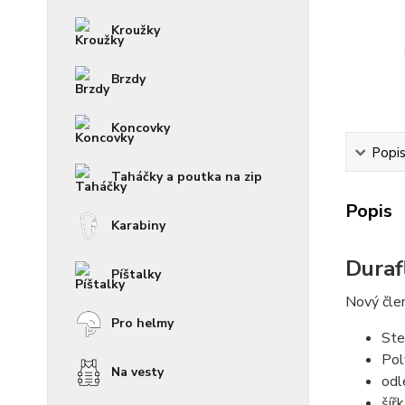
Kroužky
Brzdy
Koncovky
Popi
Taháčky a poutka na zip
Popis
Karabiny
Duraf
Píštalky
Nový člen
Pro helmy
Ste
Pol
Na vesty
odl
šíř