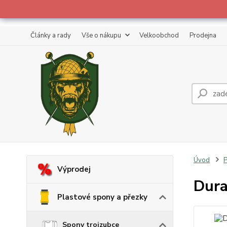
Články a rady
Vše o nákupu
Velkoobchod
Prodejna
Úvod
P
Výprodej
Dura
Plastové spony a přezky
Spony trojzubce