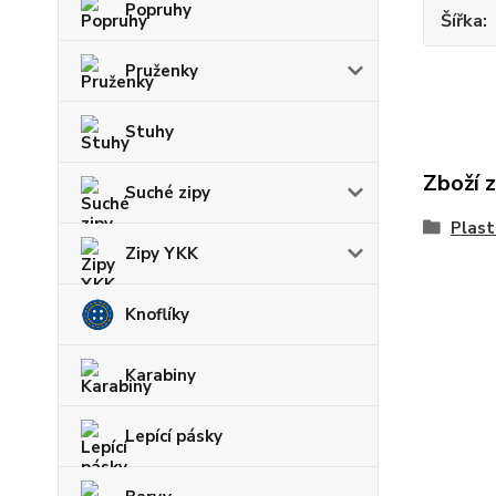
Popruhy
Šířka
Pruženky
Stuhy
Zboží 
Suché zipy
Plast
Zipy YKK
Knoflíky
Karabiny
Lepící pásky