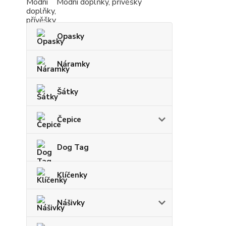
Modní doplňky, přívěšky
Opasky
Náramky
Šátky
Čepice
Dog Tag
Klíčenky
Nášivky