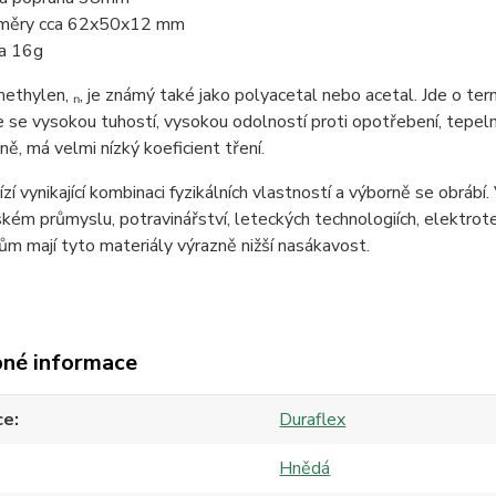
měry cca 62x50x12 mm
a 16g
thylen, ₙ, je známý také jako polyacetal nebo acetal. Jde o ter
 se vysokou tuhostí, vysokou odolností proti opotřebení, tepeln
ůně, má velmi nízký koeficient tření.
í vynikající kombinaci fyzikálních vlastností a výborně se obrábí. 
kém průmyslu, potravinářství, leteckých technologiích, elektrot
m mají tyto materiály výrazně nižší nasákavost.
né informace
ce
Duraflex
Hnědá