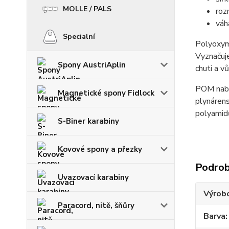
MOLLE / PALS
roz
váh
Specialní
Polyoxyme
Vyznačuje
Spony AustriAplin
chuti a v
POM nabíz
Magnetické spony Fidlock
plynárens
polyamidů
S-Biner karabiny
Kovové spony a přezky
Podrob
Uvazovací karabiny
Výrob
Paracord, nitě, šňůry
Barva