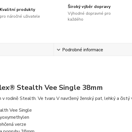
Široký výběr dopravy
Kvalitní produkty
Výhodné dopravné pro
pro náročné uživatele
každého
s
Podrobné informace
lex® Stealth Vee Single 38mm
 v rodině Stealth. Ve tvaru V navržený ženský pat, lehký a čistý
alth Vee Single
yoxymethylen
ehčená verze
ka popruhu 38mm