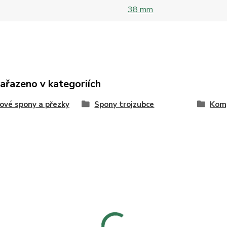
38 mm
zařazeno v kategoriích
ové spony a přezky
Spony trojzubce
Kom