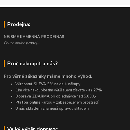
Prodejna:
NEJSME KAMENNÁ PRODEJNA!!
Pouze online prodej....
Proč nakoupit u nás?
Pro věrné zákazníky máme mnoho výhod.
Věrnostní
SLEVA 5%
na další nákupy
Čím více nakoupíte tím větší slevu získáte -
až 27%
Doprava ZDARMA
při objednávce nad 5.000,-
Platba online
kartou v zabezpečeném prostředí
U nás
skladem
znamená opravdu skladem
Velký výběr dopravy: