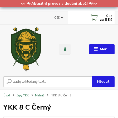
<< 📢 Aktuální provoz a dodání zboží 📢>>
0
ks
CZK
za
0 Kč
Menu
Hledat
Úvod
Zipy YKK
Metráž
YKK 8 C Černý
YKK 8 C Černý