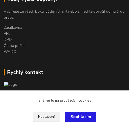
Vybírejte ze všech boxu, výdejních mít nebo si nechte doručit domu či do
práce.
Zásilkovna
PPL
DPD
Česká pošta
WE|DO
Rychlý kontakt
info@armygalanterie.cz
Taháme tu na provázcích cookies.
Souhlasím
Nastavení