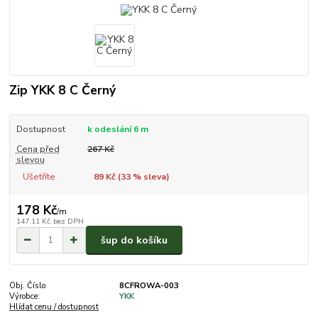
Zip YKK 8 C Černý
Dostupnost
k odeslání 6 m
Cena před
267 Kč
slevou
Ušetříte
89 Kč (
33
% sleva)
178 Kč
/
m
147,11 Kč
bez DPH
šup do košíku
Obj. Číslo
8CFROWA-003
Výrobce:
YKK
Hlídat cenu / dostupnost