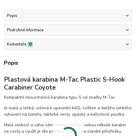
Popis
Podrobné informace
Komentáře
0
Popis
Plastová karabina M-Tac Plastic S-Hook
Carabiner Coyote
Kompaktní oboustranná karabina typu S od značky M-Tac.
Je malá a lehká, určená k upevnění klíčů, svítilen a dalšího lehkého
vybavení na batohy, taktické vesty, opasky a kalhotové poutka.
Malá velikost a váha vám umožní vzít si s sebou několik karabin
na cesty a využít je dle potřeby. Třeba i na stavění přístřešku.