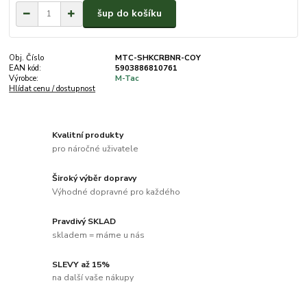
šup do košíku
Obj. Číslo
MTC-SHKCRBNR-COY
EAN kód:
5903886810761
Výrobce:
M-Tac
Hlídat cenu / dostupnost
Kvalitní produkty
pro náročné uživatele
Široký výběr dopravy
Výhodné dopravné pro každého
Pravdivý SKLAD
skladem = máme u nás
SLEVY až 15%
na další vaše nákupy