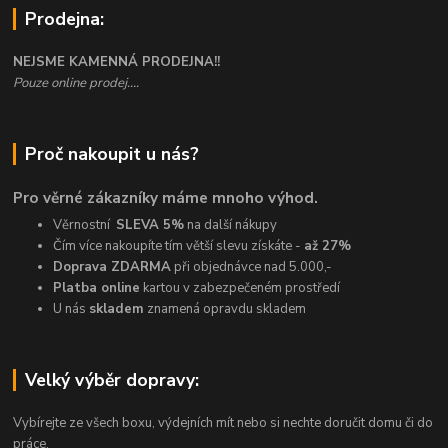
Prodejna:
NEJSME KAMENNÁ PRODEJNA!!
Pouze online prodej....
Proč nakoupit u nás?
Pro věrné zákazníky máme mnoho výhod.
Věrnostní
SLEVA 5%
na další nákupy
Čím více nakoupíte tím větší slevu získáte -
až 27%
Doprava ZDARMA
při objednávce nad 5.000,-
Platba online
kartou v zabezpečeném prostředí
U nás
skladem
znamená opravdu skladem
Velký výběr dopravy:
Vybírejte ze všech boxu, výdejních mít nebo si nechte doručit domu či do
práce.