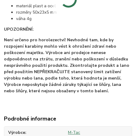
materiál plast a ocel
rozměry 50x23x5 mm
váha 4g
UPOZORNĚNÍ:
Není určeno pro horolezectví! Nevhodné tam, kde by
rozpojení karabiny mohlo vést k ohrožení zdraví nebo
poškození majetku.
Výrobce ani prodejce nenese
odpovědnost na ztrátu, zranění nebo poškození v důsledku
nesprávného použití produktu. Zkontrolujte produkt a lano
před použitím NEPŘEKRAČUJTE stanovený limit zatížení
výrobku nebo lana, podle toho, která hodnota je menší,
Výrobce neposkytuje žádné záruky týkající se šňůry, lana
nebo šňůry, které nejsou obsaženy v tomto balení.
Podrobné informace
Výrobce
M-Tac