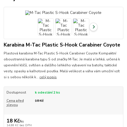
Karabina M-Tac Plastic S-Hook Carabiner Coyote
Plastová karabina M-Tac Plastic S-Hook Carabiner Coyote Kompaktní
oboustranná karabina typu S od značky M-Tac. Je malá a lehká, určená k
upevnění klíčů, svítilen a dalšího lehkého vybavení na batohy, taktické
vesty, opasky a kalhotové poutka. Malá velikost a váha vám umožní vzít
si s sebou několik k...
celý popis
Dostupnost
k odeslání 2 ks
Cena před
18 Kč
slevou
18 Kč
/
ks
14,88 Kč
bez DPH