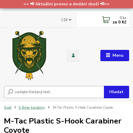
<< 📢 Aktuální provoz a dodání zboží 📢>>
0
ks
CZK
za
0 Kč
Menu
Hledat
Úvod
S-Biner karabiny
M-Tac Plastic S-Hook Carabiner Coyote
M-Tac Plastic S-Hook Carabiner
Coyote