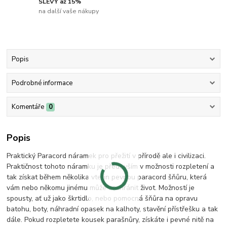
SLEVY až 15%
na další vaše nákupy
Popis
Podrobné informace
Komentáře
0
Popis
Praktický Paracord náramek pro přežití v přírodě ale i civilizaci.
Praktičnost tohoto náramku je především v možnosti rozpletení a
tak získat během několika vteřin pevnou paracord šňůru, která
vám nebo někomu jinému může zachránit život. Možností je
spousty, ať už jako škrtidlo, nebo pomocná šňůra na opravu
batohu, boty, náhradní opasek na kalhoty, stavění přístřešku a tak
dále. Pokud rozpletete kousek parašnůry, získáte i pevné nitě na