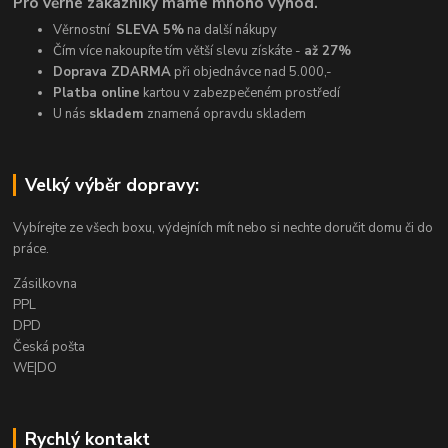
Pro věrné zákazníky máme mnoho výhod.
Věrnostní
SLEVA 5%
na další nákupy
Čím více nakoupíte tím větší slevu získáte -
až 27%
Doprava ZDARMA
při objednávce nad 5.000,-
Platba online
kartou v zabezpečeném prostředí
U nás
skladem
znamená opravdu skladem
Velký výběr dopravy:
Vybírejte ze všech boxu, výdejních mít nebo si nechte doručit domu či do
práce.
Zásilkovna
PPL
DPD
Česká pošta
WE|DO
Rychlý kontakt