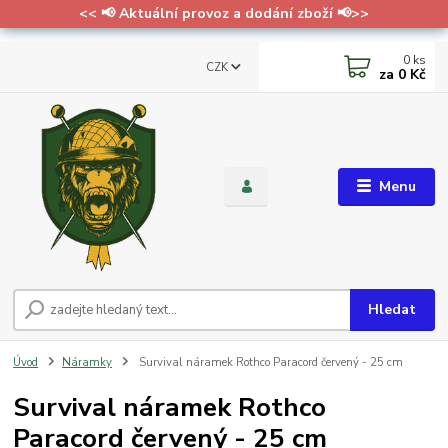
<< 📢 Aktuální provoz a dodání zboží 📢>>
0
ks
CZK
za
0 Kč
Menu
Hledat
Úvod
Náramky
Survival náramek Rothco Paracord červený - 25 cm
Survival náramek Rothco
Paracord červený - 25 cm