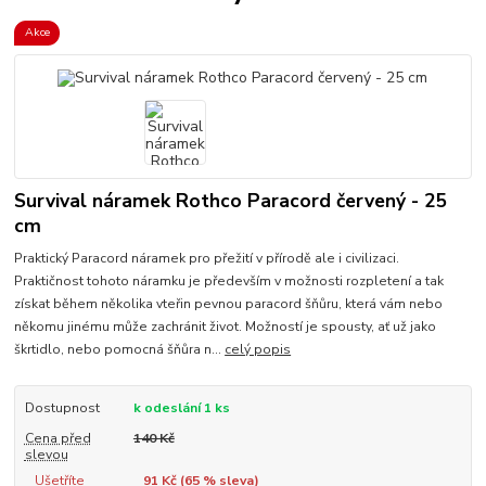
Akce
Survival náramek Rothco Paracord červený - 25
cm
Praktický Paracord náramek pro přežití v přírodě ale i civilizaci.
Praktičnost tohoto náramku je především v možnosti rozpletení a tak
získat během několika vteřin pevnou paracord šňůru, která vám nebo
někomu jinému může zachránit život. Možností je spousty, ať už jako
škrtidlo, nebo pomocná šňůra n...
celý popis
Dostupnost
k odeslání 1 ks
Cena před
140 Kč
slevou
Ušetříte
91 Kč (
65
% sleva)