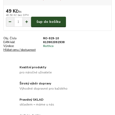
49 Kč
/
ks
40,50 Kč
bez DPH
šup do košíku
Obj. Číslo
RO-929-10
EAN kód:
613902092938
Výrobce:
Rothco
Hlídat cenu / dostupnost
Kvalitní produkty
pro náročné uživatele
Široký výběr dopravy
Výhodné dopravné pro každého
Pravdivý SKLAD
skladem = máme u nás