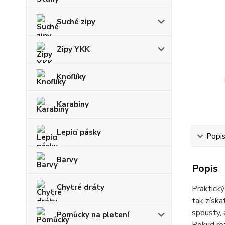
Suché zipy
Zipy YKK
Knoflíky
Karabiny
Lepící pásky
Popi
Barvy
Popis
Chytré dráty
Praktický
tak získa
spousty, 
Pomůcky na pletení