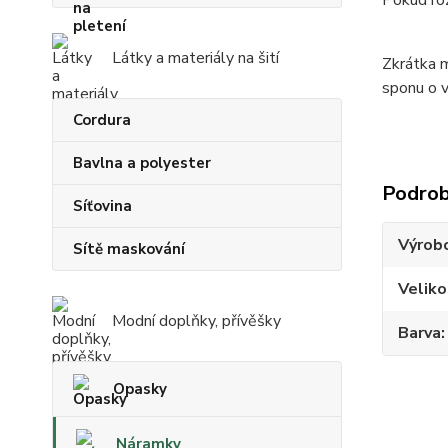
Pokud roz
Látky a materiály na šití
Zkrátka m
sponu o v
Cordura
Bavlna a polyester
Podrob
Síťovina
Výrob
Sítě maskování
Veliko
Modní doplňky, přívěšky
Barva
Opasky
Náramky