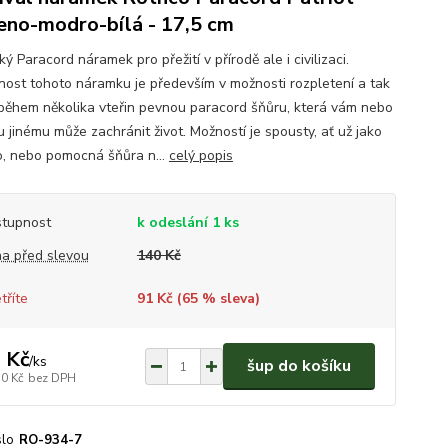
eno-modro-bílá - 17,5 cm
ký Paracord náramek pro přežití v přírodě ale i civilizaci.
čnost tohoto náramku je především v možnosti rozpletení a tak
 během několika vteřin pevnou paracord šňůru, která vám nebo
 jinému může zachránit život. Možností je spousty, ať už jako
lo, nebo pomocná šňůra n...
celý popis
tupnost
k odeslání 1 ks
a před slevou
140 Kč
tříte
91 Kč (
65
% sleva)
 Kč
/
ks
šup do košíku
50 Kč
bez DPH
slo
RO-934-7