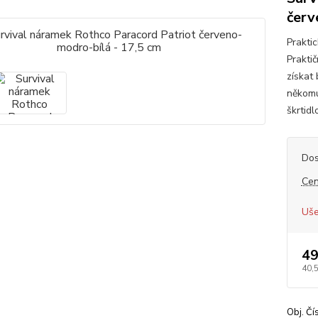
červ
Praktic
Prakti
získat
někomu
škrtid
Dos
Cen
Uše
49
40,
Obj. Čí