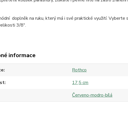
pletete kousek parašnůry, získáte i pevné nitě na zašití zranění
ódní doplněk na ruku, který má i své praktické využití. Vyberte 
elikosti 3/8".
né informace
ce
Rothco
st
17,5 cm
Červeno-modro-bílá