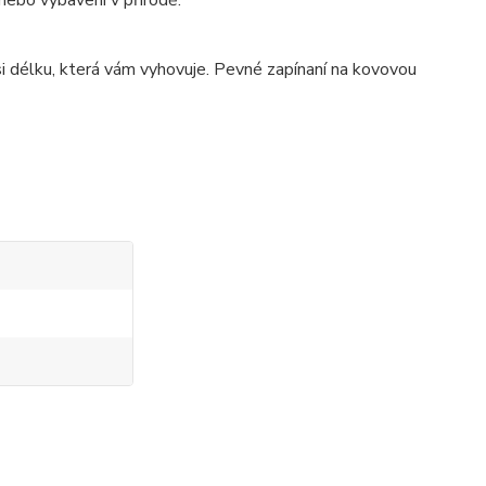
 nebo vybavení v přírodě.
si délku, která vám vyhovuje. Pevné zapínaní na kovovou