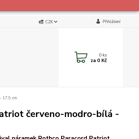
Přihlášení
CZK
0
ks
za
0 Kč
- 17,5 cm
atriot červeno-modro-bílá -
ival náramek Rothco Paracord Patriot