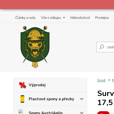
Články a rady
Vše o nákupu
Velkoobchod
Prodejna
Úvod
Výprodej
Surv
Plastové spony a přezky
17,5
Spony AustriAplin