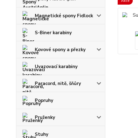
Akce
Magnetické spony Fidlock
S-Biner karabiny
Kovové spony a přezky
Uvazovací karabiny
Paracord, nitě, šňůry
Popruhy
Pruženky
Stuhy