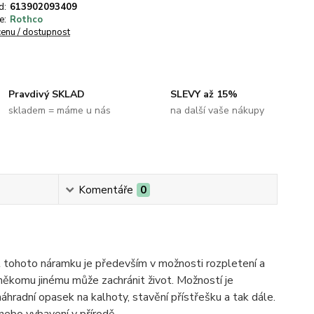
d:
613902093409
e:
Rothco
cenu / dostupnost
Pravdivý SKLAD
SLEVY až 15%
skladem = máme u nás
na další vaše nákupy
Komentáře
0
nost tohoto náramku je především v možnosti rozpletení a
někomu jinému může zachránit život. Možností je
áhradní opasek na kalhoty, stavění přístřešku a tak dále.