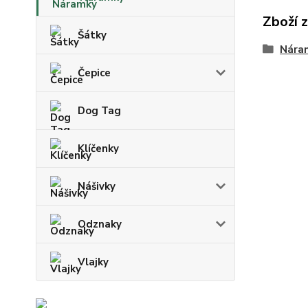
Zboží 
Šátky
Nára
Čepice
Dog Tag
Klíčenky
Nášivky
Odznaky
Vlajky