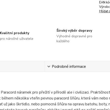
EAN kó
Výrobc
Hlídat 
Široký výběr dopravy
Kvalitní produkty
Výhodné dopravné pro
pro náročné uživatele
každého
s
Podrobné informace
 Paracord náramek pro přežití v přírodě ale i civilizaci. Praktič
t během několika vteřin pevnou paracord šňůru, která vám nebo 
ať už jako škrtidlo, nebo pomocná šňůra na opravu batohu, boty, n