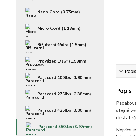
Nano Cord (0.75mm)
Micro Cord (1.18mm)
Bižuterní šňůra (1.5mm)
Provázek 1/16" (1.59mm)
Popi
Paracord 100lbs (1.90mm)
Popis
Paracord 275lbs (2.38mm)
Padáková
stejné vy
Paracord 425lbs (3.00mm)
dostatečn
Paracord 550lbs (3.97mm)
Nejvíce j