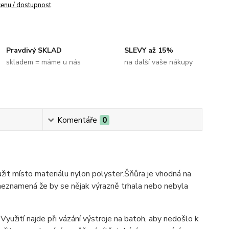
cenu / dostupnost
Pravdivý SKLAD
SLEVY až 15%
skladem = máme u nás
na další vaše nákupy
Komentáře
0
užit místo materiálu nylon polyster.Šňůra je vhodná na
e neznamená že by se nějak výrazně trhala nebo nebyla
yužití najde při vázání výstroje na batoh, aby nedošlo k