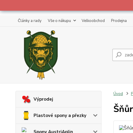
Články a rady
Vše o nákupu
Velkoobchod
Prodejna
Úvod
P
Výprodej
Šňůr
Plastové spony a přezky
Spony AustriAplin