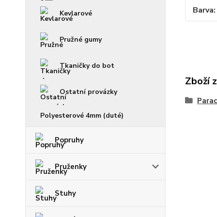
Barva
Kevlarové
Pružné gumy
Tkaničky do bot
Zboží 
Ostatní provázky
Parac
Polyesterové 4mm (duté)
Popruhy
Pruženky
Stuhy