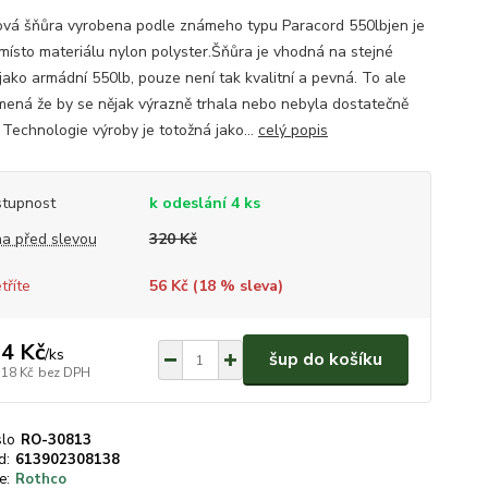
vá šňůra vyrobena podle známeho typu Paracord 550lbjen je
 místo materiálu nylon polyster.Šňůra je vhodná na stejné
 jako armádní 550lb, pouze není tak kvalitní a pevná. To ale
ená že by se nějak výrazně trhala nebo nebyla dostatečně
 Technologie výroby je totožná jako...
celý popis
tupnost
k odeslání 4 ks
a před slevou
320 Kč
tříte
56 Kč (
18
% sleva)
4 Kč
/
ks
šup do košíku
,18 Kč
bez DPH
slo
RO-30813
d:
613902308138
e:
Rothco