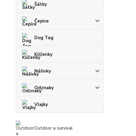
Šátky
Čepice
Dog Tag
Klíčenky
Nášivky
Odznaky
Vlajky
Outdoor a survival