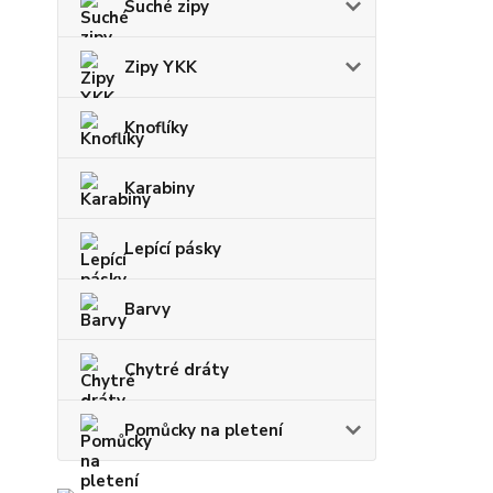
Suché zipy
Zipy YKK
Knoflíky
Karabiny
Lepící pásky
Barvy
Chytré dráty
Pomůcky na pletení