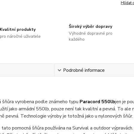
Hlídat 
Široký výběr dopravy
Kvalitní produkty
Výhodné dopravné pro
pro náročné uživatele
každého
s
Podrobné informace
 šňůra vyrobena podle známeho typu
Paracord 550lb
jen je po
užití jako armádní 550lb, pouze není tak kvalitní a pevná. To al
ě pevná. Technologie výroby je totožná jako u nylonových šňůr.
e tato pomocná šňůra používána na Survival a outdoor výpravách. V