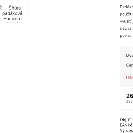
Padáko
použit
využití
neznam
pevná.
Dos
Cen
Uše
26
218
Obj. Čí
EAN kó
Výrobc