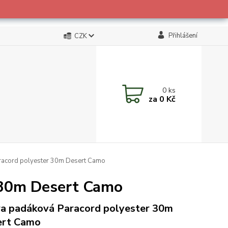
Přihlášení
CZK
0
ks
za
0 Kč
racord polyester 30m Desert Camo
 30m Desert Camo
a padáková Paracord polyester 30m
ert Camo