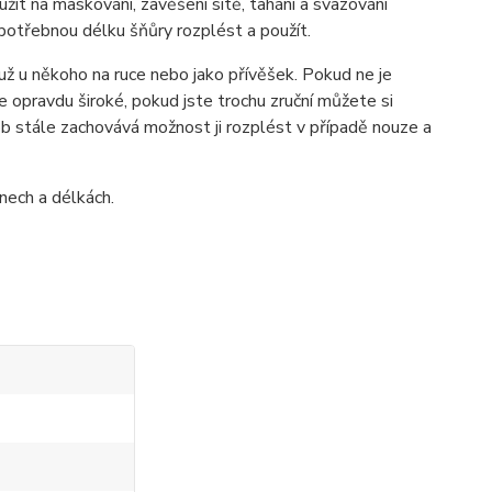
oužit na maskování, zavěšení sítě, tahání a svazování
potřebnou délku šňůry rozplést a použít.
i už u někoho na ruce nebo jako přívěšek. Pokud ne je
e opravdu široké, pokud jste trochu zruční můžete si
dob stále zachovává možnost ji rozplést v případě nouze a
nech a délkách.