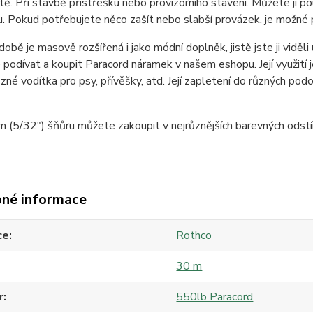
rátě. Při stavbě přístřešku nebo provizorního stavení. Můžete ji p
 Pokud potřebujete něco zašít nebo slabší provázek, je možné 
době je masově rozšířená i jako módní doplněk, jistě jste ji viděl
podívat a koupit Paracord náramek v našem eshopu. Její využití j
ůzné vodítka pro psy, přívěšky, atd. Její zapletení do různých po
(5/32") šňůru můžete zakoupit v nejrůznějších barevných odstí
né informace
ce
Rothco
30 m
r
550lb Paracord