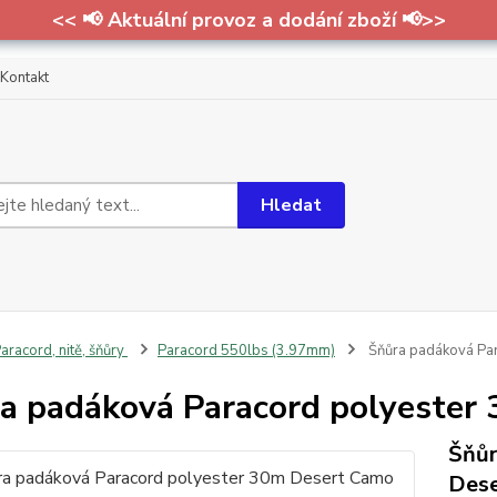
<< 📢 Aktuální provoz a dodání zboží 📢>>
Kontakt
Hledat
aracord, nitě, šňůry
Paracord 550lbs (3.97mm)
Šňůra padáková Pa
a padáková Paracord polyester
Šňůr
Des