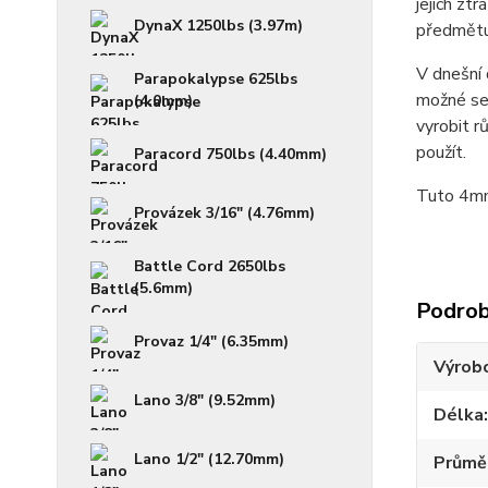
jejich zt
DynaX 1250lbs (3.97m)
předmětu.
V dnešní 
Parapokalypse 625lbs
možné se 
(4.0mm)
vyrobit r
použít.
Paracord 750lbs (4.40mm)
Tuto 4mm 
Provázek 3/16" (4.76mm)
Battle Cord 2650lbs
(5.6mm)
Podrob
Provaz 1/4" (6.35mm)
Výrob
Lano 3/8" (9.52mm)
Délka
Lano 1/2" (12.70mm)
Průmě