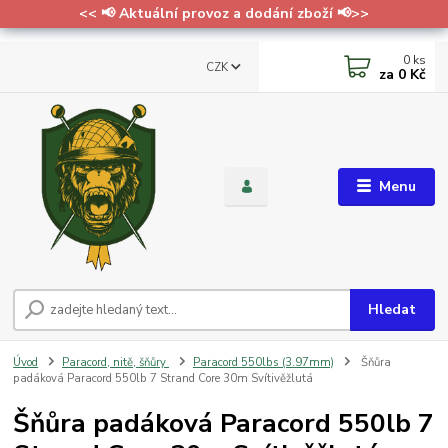
<< 📢 Aktuální provoz a dodání zboží 📢>>
0
ks
CZK
za
0 Kč
Menu
Hledat
Úvod
Paracord, nitě, šňůry
Paracord 550lbs (3.97mm)
Šňůra
padáková Paracord 550lb 7 Strand Core 30m Svítivěžlutá
Šňůra padáková Paracord 550lb 7