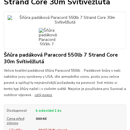
Strand Core 30m Svítivěžlutá
Šňůra padáková Paracord 550lb 7 Strand Core
30m Svítivěžlutá
Velice kvalitní padáková šňůra Paracord 550lb . Padákové šnůry v naši
nabídce jsou vyrobeny v USA, dle armadního vzoru, proto jsou velice
pevné a splňují ty nejnáročnější požadavky na pevnost. Své místo si
tento typ šňůry našel i v civilním světě. Nejvíce je používána pro Survival a
outdoor výpravá...
celý popis
Dostupnost
k odeslání 1 ks
Cena před
333 Kč
slevou
Ušetříte
30 Kč (
9
% sleva)