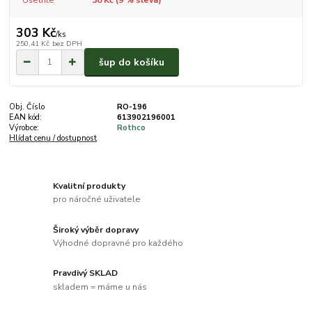
303 Kč
/
ks
250,41 Kč
bez DPH
šup do košíku
Obj. Číslo
RO-196
EAN kód:
613902196001
Výrobce:
Rothco
Hlídat cenu / dostupnost
Kvalitní produkty
pro náročné uživatele
Široký výběr dopravy
Výhodné dopravné pro každého
Pravdivý SKLAD
skladem = máme u nás