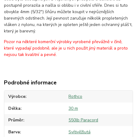
postupně prorazila a našla si oblibu i v civilní sféře. Dnes si tuto
obvykle 4mm (5/32") šňůru můžete koupit v nejrůznějších
barevných odstínech. Její pevnost zaručuje několik propletených
vláken z nylonu, na kterých je opleten ještě jeden ochranný pláš‘t,
který je barevný.
Pozor na některé komerční výrobky vyrobené převážně v číně,
které vypadají podobně, ale je u nich použit jiný materiál a proto
nejsou tak kvalitní a pevné.
Podrobné informace
Výrobce
Rothco
Délka
30 m
Průměr
550lb Paracord
Barva
Svítivěžlutá