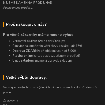
NEJSME KAMENNÁ PRODEJNA!!
Pouze online prodej....
Proč nakoupit u nás?
Pro věrné zákazníky máme mnoho výhod.
Věrnostní
SLEVA 5%
na další nákupy
Čím více nakoupíte tím větší slevu získáte -
až 27%
Doprava ZDARMA
při objednávce nad 5.000,-
Platba online
kartou v zabezpečeném prostředí
U nás
skladem
znamená opravdu skladem
Velký výběr dopravy:
Vybírejte ze všech boxu, výdejních mít nebo si nechte doručit domu či do
práce.
Zásilkovna