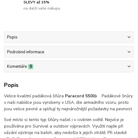
SLEVY až 15%
na další vaše nákupy
Popis
Podrobné informace
Komentáře
0
Popis
Velice kvalitní padáková šňůra
Paracord 550lb
. Padákové šnůry
v naši nabídce jsou vyrobeny v USA, dle armadního vzoru, proto
jsou velice pevné a splňují ty nejnáročnější požadavky na pevnost.
Své místo si tento typ šňůry našel i v civilním světě. Nejvíce je
používána pro Survival a outdoor výpravách. Využití najde při
vázání výstroje na batoh, aby nedošlo k jejich ztrátě. Při stavbě