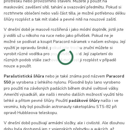
přístřešku nebo provizorního stavení. Můžete ji použit na
maskování, zavěšení sítě, tahání a svazování předmětu. Pokud si
roztrhnete oblečení nebo vaši část těla, je možné potřebnou délku
šňůry rozplést a tak mít slabé a pevné nitě na nouzové zašití.
V dnešní době je masově rozšířená i jako módní doplněk, jistě jste
ji viděli už u někoho na ruce nebo jako přívěšek. Pokud ne je
možné se podívat a koupit Paracord náramek v našem eshopu. Její
využití je opravdu široké, pokud jste trochu zruční můžete si
vyrobit různé vodítka pro psy, přívěšky, atd. Její zapletení do
různých podob stále zachovává možnost ji rozplést v případě
nouze a použít.
Parašutistická šňůra
nebo je také známa pod názvem
Paracord
550
je vyrobena z lehkého nylonu. Původně bylo lano vyrobeno
pro použití na závěsných padácích během druhé světové války.
Američtí výsadkáři, ale našli i mnoho dalších možností využití této
lehké a přitom pevné šňůry. Použití
padákové šňůry
našlo i ve
vesmíru, kdy byl používán astronauty raketoplánu STS-82 při
opravě Hubbleova teleskopu.
V dnešní době používají armádní složky, ale i civilisté. Ale dlouhou
dobu byla dostupná jen z vojenských přebytku a aukcích, až