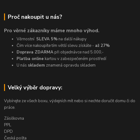
Proč nakoupit u nás?
Pro věrné zákazníky máme mnoho výhod.
Věrnostní
SLEVA 5%
na další nákupy
Čím více nakoupíte tím větší slevu získáte -
až 27%
Doprava ZDARMA
při objednávce nad 5.000,-
Platba online
kartou v zabezpečeném prostředí
U nás
skladem
znamená opravdu skladem
Velký výběr dopravy:
Vybírejte ze všech boxu, výdejních mít nebo si nechte doručit domu či do
práce.
Zásilkovna
PPL
DPD
Česká pošta