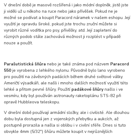
V dnešní době je masově rozšířená i jako módní doplněk, jistě jste
ji viděli už u někoho na ruce nebo jako přívěšek. Pokud ne je
možné se podívat a koupit Paracord náramek v našem eshopu. Její
využití je opravdu široké, pokud jste trochu zruční můžete si
vyrobit různé vodítka pro psy, přívěšky, atd. Její zapletení do
různých podob stále zachovává možnost ji rozplést v případě
nouze a použít.
Parašutistická šňůra
nebo je také známa pod názvem
Paracord
550
je vyrobena z lehkého nylonu. Původně bylo lano vyrobeno
pro použití na závěsných padácích během druhé světové války.
Američtí výsadkáři, ale našli i mnoho dalších možností využití této
lehké a přitom pevné šňůry. Použití
padákové šňůry
našlo i ve
vesmíru, kdy byl používán astronauty raketoplánu STS-82 při
opravě Hubbleova teleskopu.
V dnešní době používají armádní složky, ale i civilisté. Ale dlouhou
dobu byla dostupná jen z vojenských přebytku a aukcích, až
postupně prorazila a našla si oblibu i v civilní sféře. Dnes si tuto
obvykle 4mm (5/32") šňůru můžete koupit v nejrůznějších