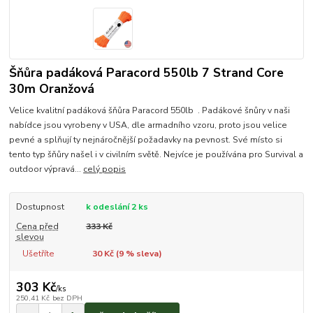
Šňůra padáková Paracord 550lb 7 Strand Core
30m Oranžová
Velice kvalitní padáková šňůra Paracord 550lb . Padákové šnůry v naši
nabídce jsou vyrobeny v USA, dle armadního vzoru, proto jsou velice
pevné a splňují ty nejnáročnější požadavky na pevnost. Své místo si
tento typ šňůry našel i v civilním světě. Nejvíce je používána pro Survival a
outdoor výpravá...
celý popis
Dostupnost
k odeslání 2 ks
Cena před
333 Kč
slevou
Ušetříte
30 Kč (
9
% sleva)
303 Kč
/
ks
250,41 Kč
bez DPH