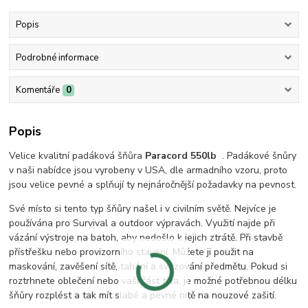
Popis
Podrobné informace
Komentáře
0
Popis
Velice kvalitní padáková šňůra
Paracord 550lb
. Padákové šnůry
v naši nabídce jsou vyrobeny v USA, dle armadního vzoru, proto
jsou velice pevné a splňují ty nejnáročnější požadavky na pevnost.
Své místo si tento typ šňůry našel i v civilním světě. Nejvíce je
používána pro Survival a outdoor výpravách. Využití najde při
vázání výstroje na batoh, aby nedošlo k jejich ztrátě. Při stavbě
přístřešku nebo provizorního stavení. Můžete ji použit na
maskování, zavěšení sítě, tahání a svazování předmětu. Pokud si
roztrhnete oblečení nebo vaši část těla, je možné potřebnou délku
šňůry rozplést a tak mít slabé a pevné nitě na nouzové zašití.