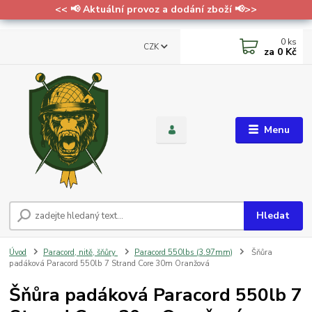
<< 📢 Aktuální provoz a dodání zboží 📢>>
0
ks
CZK
za
0 Kč
Menu
Hledat
Úvod
Paracord, nitě, šňůry
Paracord 550lbs (3.97mm)
Šňůra
padáková Paracord 550lb 7 Strand Core 30m Oranžová
Šňůra padáková Paracord 550lb 7