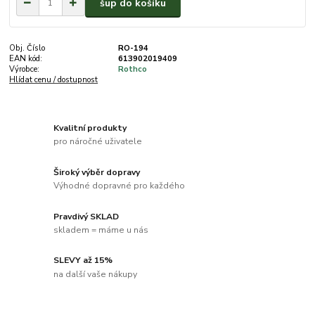
šup do košíku
Obj. Číslo
RO-194
EAN kód:
613902019409
Výrobce:
Rothco
Hlídat cenu / dostupnost
Kvalitní produkty
pro náročné uživatele
Široký výběr dopravy
Výhodné dopravné pro každého
Pravdivý SKLAD
skladem = máme u nás
SLEVY až 15%
na další vaše nákupy