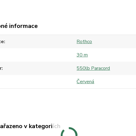
né informace
ce
Rothco
30 m
r
550lb Paracord
Červená
zařazeno v kategoriích