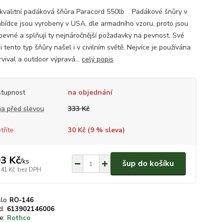
 kvalitní padáková šňůra Paracord 550lb . Padákové šnůry v
abídce jsou vyrobeny v USA, dle armadního vzoru, proto jsou
 pevné a splňují ty nejnáročnější požadavky na pevnost. Své
i tento typ šňůry našel i v civilním světě. Nejvíce je používána
rvival a outdoor výpravá...
celý popis
tupnost
na objednání
a před slevou
333 Kč
tříte
30 Kč (
9
% sleva)
3 Kč
/
ks
šup do košíku
,41 Kč
bez DPH
slo
RO-146
d:
613902146006
e:
Rothco