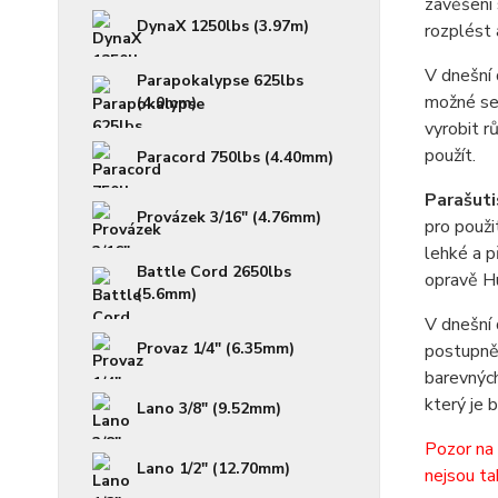
zavěšení 
DynaX 1250lbs (3.97m)
rozplést 
V dnešní 
Parapokalypse 625lbs
možné se 
(4.0mm)
vyrobit r
použít.
Paracord 750lbs (4.40mm)
Parašuti
Provázek 3/16" (4.76mm)
pro použi
lehké a p
Battle Cord 2650lbs
opravě H
(5.6mm)
V dnešní 
Provaz 1/4" (6.35mm)
postupně 
barevných
který je 
Lano 3/8" (9.52mm)
Pozor na 
Lano 1/2" (12.70mm)
nejsou ta