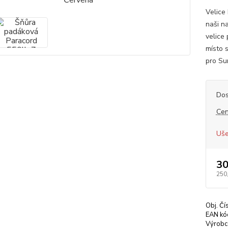
Velice
naši n
velice
místo s
pro Su
Dos
Cen
Uše
30
250
Obj. Čí
EAN kó
Výrobc