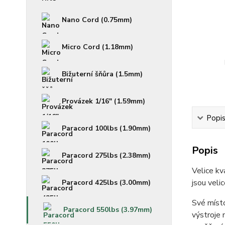
Nano Cord (0.75mm)
Micro Cord (1.18mm)
Bižuterní šňůra (1.5mm)
Provázek 1/16" (1.59mm)
Popi
Paracord 100lbs (1.90mm)
Popis
Paracord 275lbs (2.38mm)
Velice kv
jsou veli
Paracord 425lbs (3.00mm)
Své místo
Paracord 550lbs (3.97mm)
výstroje 