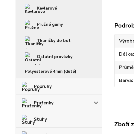
Kevlarové
Pružné gumy
Podrob
Tkaničky do bot
Výrob
Délka
Ostatní provázky
Průmě
Polyesterové 4mm (duté)
Barva
Popruhy
Pruženky
Stuhy
Zboží 