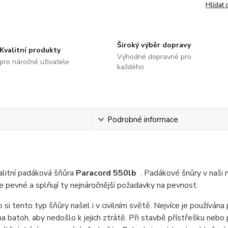
Hlídat 
Široký výběr dopravy
Kvalitní produkty
Výhodné dopravné pro
pro náročné uživatele
každého
s
Podrobné informace
alitní padáková šňůra
Paracord 550lb
. Padákové šnůry v naši 
ce pevné a splňují ty nejnáročnější požadavky na pevnost.
 si tento typ šňůry našel i v civilním světě. Nejvíce je používána 
na batoh, aby nedošlo k jejich ztrátě. Při stavbě přístřešku nebo 