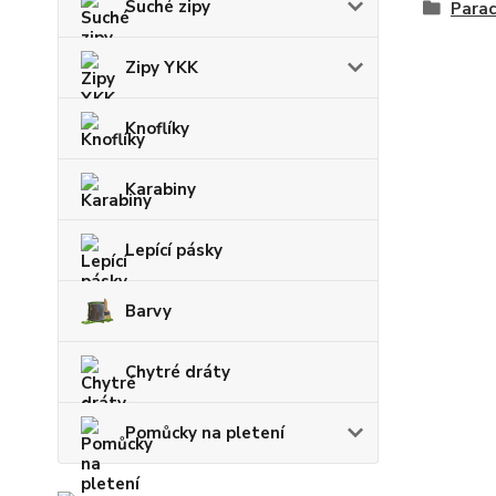
Suché zipy
Parac
Zipy YKK
Knoflíky
Karabiny
Lepící pásky
Barvy
Chytré dráty
Pomůcky na pletení