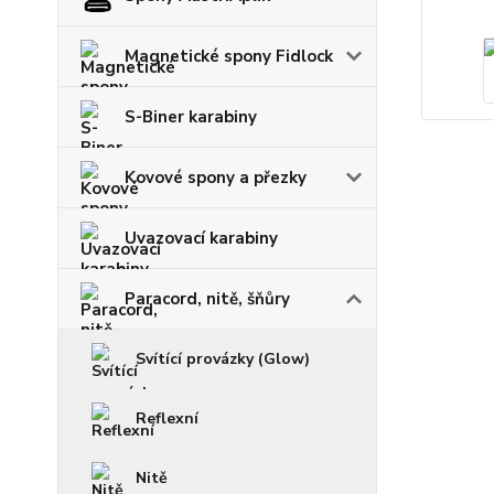
Magnetické spony Fidlock
S-Biner karabiny
Kovové spony a přezky
Uvazovací karabiny
Paracord, nitě, šňůry
Svítící provázky (Glow)
Reflexní
Nitě