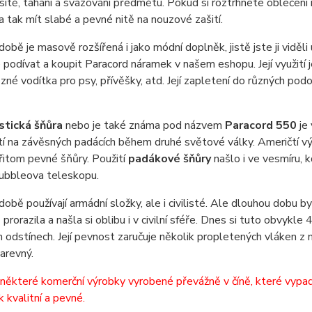
sítě, tahání a svazování předmětu. Pokud si roztrhnete oblečení
a tak mít slabé a pevné nitě na nouzové zašití.
době je masově rozšířená i jako módní doplněk, jistě jste ji viděl
podívat a koupit Paracord náramek v našem eshopu. Její využití j
ůzné vodítka pro psy, přívěšky, atd. Její zapletení do různých po
stická šňůra
nebo je také známa pod názvem
Paracord 550
je
tí na závěsných padácích během druhé světové války. Američtí výs
řitom pevné šňůry. Použití
padákové šňůry
našlo i ve vesmíru, 
ubbleova teleskopu.
době používají armádní složky, ale i civilisté. Ale dlouhou dobu b
prorazila a našla si oblibu i v civilní sféře. Dnes si tuto obvykl
 odstínech. Její pevnost zaručuje několik propletených vláken z n
barevný.
některé komerční výrobky vyrobené převážně v číně, které vypadají
k kvalitní a pevné.