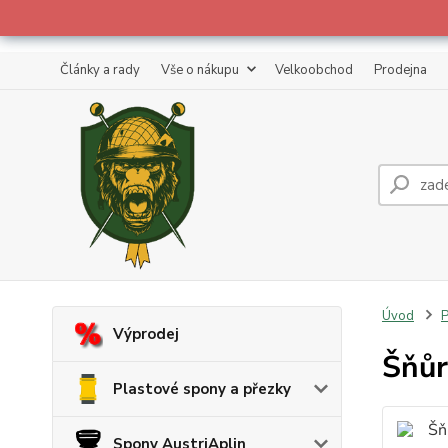
Články a rady
Vše o nákupu
Velkoobchod
Prodejna
Úvod
P
Výprodej
Šňůr
Plastové spony a přezky
Spony AustriAplin