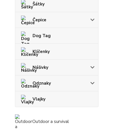
Šátky
Čepice
Dog Tag
Klíčenky
Nášivky
Odznaky
Vlajky
Outdoor a survival