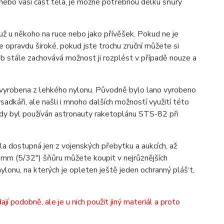
 nebo vaši část těla, je možné potřebnou délku šňůry
i už u někoho na ruce nebo jako přívěšek. Pokud ne je
e opravdu široké, pokud jste trochu zruční můžete si
dob stále zachovává možnost ji rozplést v případě nouze a
 vyrobena z lehkého nylonu. Původně bylo lano vyrobeno
adkáři, ale našli i mnoho dalších možností využití této
kdy byl používán astronauty raketoplánu STS-82 při
yla dostupná jen z vojenských přebytku a aukcích, až
e 4mm (5/32") šňůru můžete koupit v nejrůznějších
ylonu, na kterých je opleten ještě jeden ochranný pláš‘t,
 podobně, ale je u nich použit jiný materiál a proto