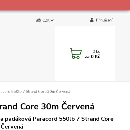
Přihlášení
CZK
0
ks
za
0 Kč
acord 550lb 7 Strand Core 30m Červená
trand Core 30m Červená
a padáková Paracord 550lb 7 Strand Core
 Červená