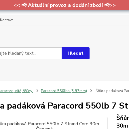
<< 📢 Aktuální provoz a dodání zboží 📢>>
Kontakt
Hledat
aracord, nitě, šňůry
Paracord 550lbs (3.97mm)
Šňůra padáková Par
a padáková Paracord 550lb 7 S
Šňůr
30m