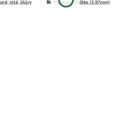
ord, nitě, šňůry
Paracord 550lbs (3.97mm)