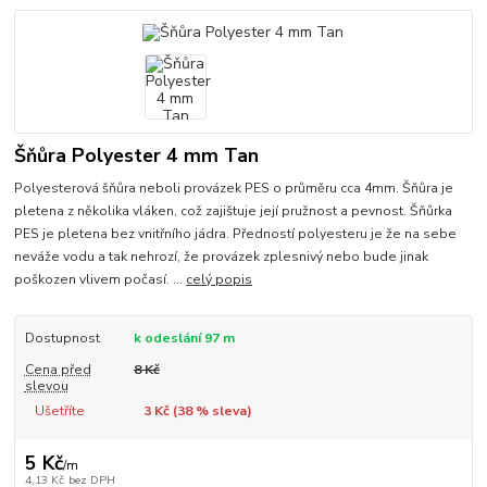
Šňůra Polyester 4 mm Tan
Polyesterová šňůra neboli provázek PES o průměru cca 4mm. Šňůra je
pletena z několika vláken, což zajištuje její pružnost a pevnost. Šňůrka
PES je pletena bez vnitřního jádra. Předností polyesteru je že na sebe
neváže vodu a tak nehrozí, že provázek zplesnivý nebo bude jinak
poškozen vlivem počasí. ...
celý popis
Dostupnost
k odeslání 97 m
Cena před
8 Kč
slevou
Ušetříte
3 Kč (
38
% sleva)
5 Kč
/
m
4,13 Kč
bez DPH