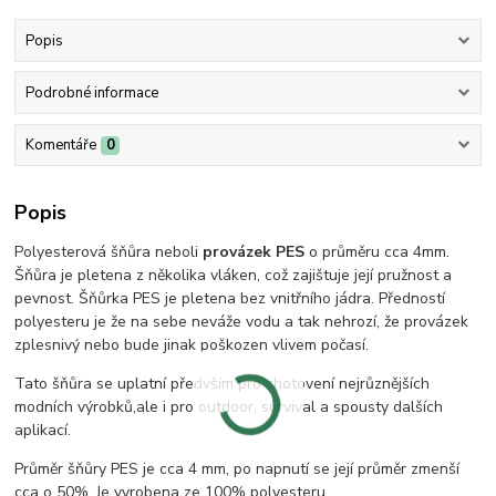
Popis
Podrobné informace
Komentáře
0
Popis
Polyesterová šňůra neboli
provázek PES
o průměru cca 4mm.
Šňůra je pletena z několika vláken, což zajištuje její pružnost a
pevnost. Šňůrka PES je pletena bez vnitřního jádra. Předností
polyesteru je že na sebe neváže vodu a tak nehrozí, že provázek
zplesnivý nebo bude jinak poškozen vlivem počasí.
Tato šňůra se uplatní předvším pro zhotovení nejrůznějších
modních výrobků,ale i pro outdoor, survival a spousty dalších
aplikací.
Průměr šňůry PES je cca 4 mm, po napnutí se její průměr zmenší
cca o 50%. Je vyrobena ze
100% polyesteru.