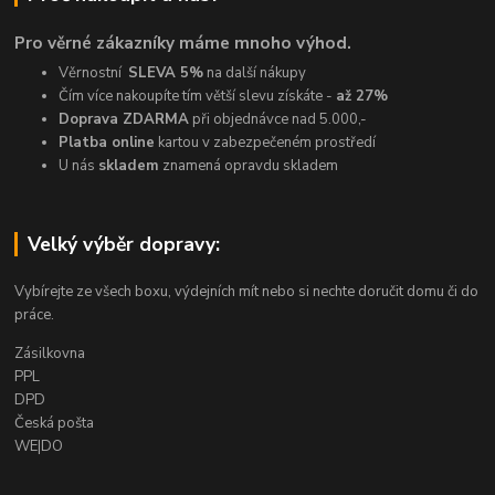
Pro věrné zákazníky máme mnoho výhod.
Věrnostní
SLEVA 5%
na další nákupy
Čím více nakoupíte tím větší slevu získáte -
až 27%
Doprava ZDARMA
při objednávce nad 5.000,-
Platba online
kartou v zabezpečeném prostředí
U nás
skladem
znamená opravdu skladem
Velký výběr dopravy:
Vybírejte ze všech boxu, výdejních mít nebo si nechte doručit domu či do
práce.
Zásilkovna
PPL
DPD
Česká pošta
WE|DO