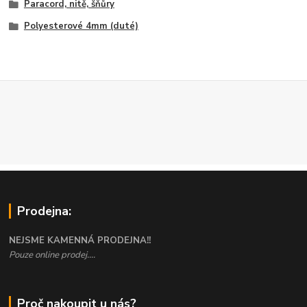
Paracord, nitě, šňůry
Polyesterové 4mm (duté)
Prodejna:
NEJSME KAMENNÁ PRODEJNA!!
Pouze online prodej....
Proč nakoupit u nás?