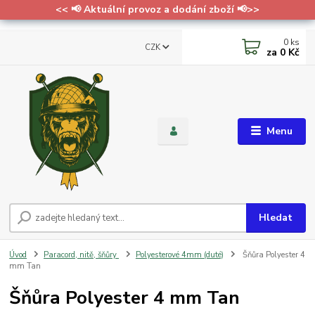
<< 📢 Aktuální provoz a dodání zboží 📢>>
0
ks
CZK
za
0 Kč
Menu
Hledat
Úvod
Paracord, nitě, šňůry
Polyesterové 4mm (duté)
Šňůra Polyester 4
mm Tan
Šňůra Polyester 4 mm Tan