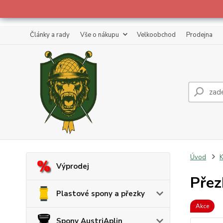
Články a rady
Vše o nákupu
Velkoobchod
Prodejna
Úvod
K
Výprodej
Přez
Plastové spony a přezky
Akce
Spony AustriAplin