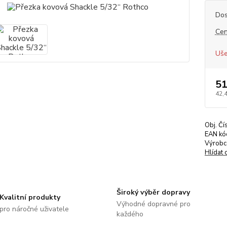
Dos
Cen
Uše
51
42,
Obj. Čí
EAN kó
Výrobc
Hlídat 
Široký výběr dopravy
Kvalitní produkty
Výhodné dopravné pro
pro náročné uživatele
každého