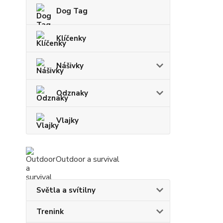
Dog Tag
Klíčenky
Nášivky
Odznaky
Vlajky
Outdoor a survival
Světla a svítilny
Trenink