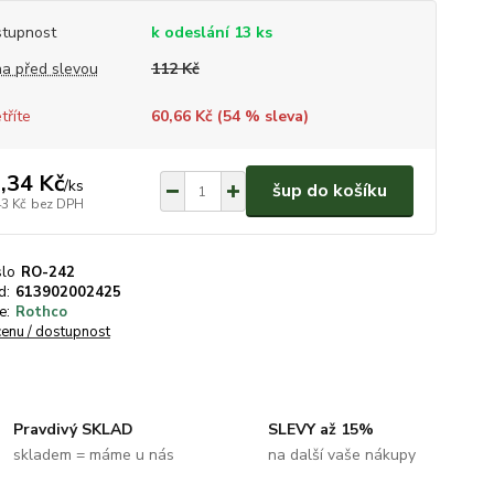
tupnost
k odeslání 13 ks
a před slevou
112 Kč
tříte
60,66 Kč (
54
% sleva)
,34 Kč
/
ks
šup do košíku
43 Kč
bez DPH
slo
RO-242
d:
613902002425
e:
Rothco
cenu / dostupnost
Pravdivý SKLAD
SLEVY až 15%
skladem = máme u nás
na další vaše nákupy