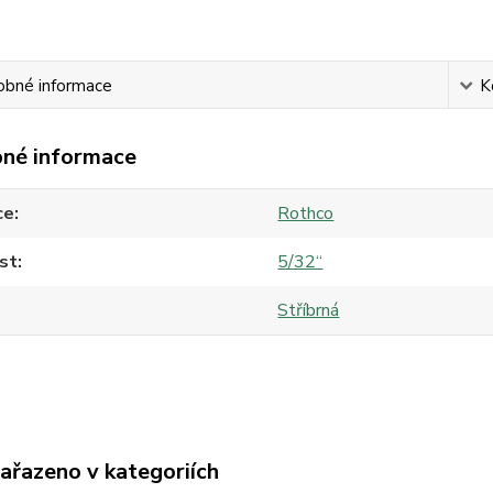
obné informace
K
né informace
ce
Rothco
st
5/32“
Stříbrná
zařazeno v kategoriích