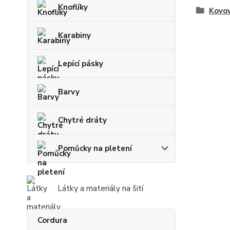
Knoflíky
Kovov
Karabiny
Lepící pásky
Barvy
Chytré dráty
Pomůcky na pletení
Látky a materiály na šití
Cordura