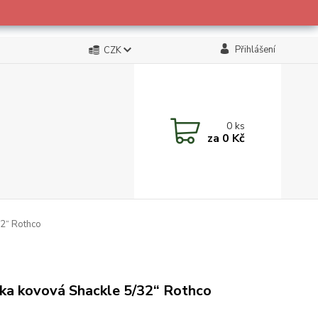
Přihlášení
CZK
0
ks
za
0 Kč
32“ Rothco
ka kovová Shackle 5/32“ Rothco