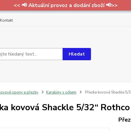
<< 📢 Aktuální provoz a dodání zboží 📢>>
Kontakt
Hledat
ovové spony a přezky
Karabiny s očkem
Přezka kovová Shackle 5/
ka kovová Shackle 5/32“ Rothco
Přez