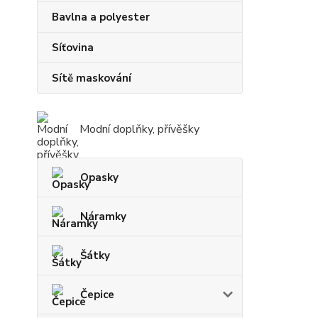
Bavlna a polyester
Síťovina
Sítě maskování
Modní doplňky, přívěšky
Opasky
Náramky
Šátky
Čepice