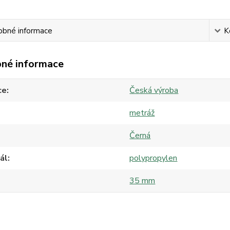
obné informace
K
né informace
ce
Česká výroba
metráž
Černá
ál
polypropylen
35 mm