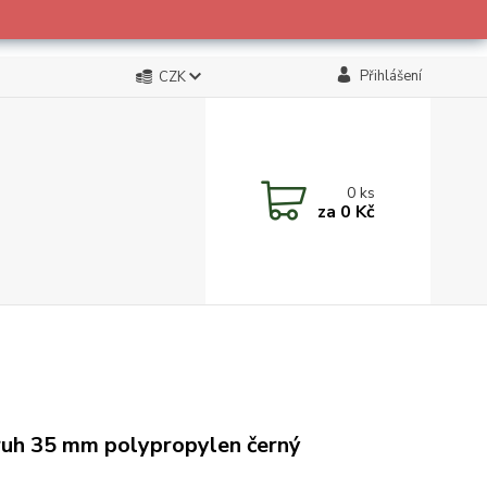
Přihlášení
CZK
0
ks
za
0 Kč
uh 35 mm polypropylen černý