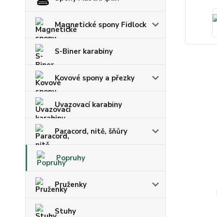
Magnetické spony Fidlock
S-Biner karabiny
Kovové spony a přezky
Uvazovací karabiny
Paracord, nitě, šňůry
Popruhy
Pruženky
Stuhy