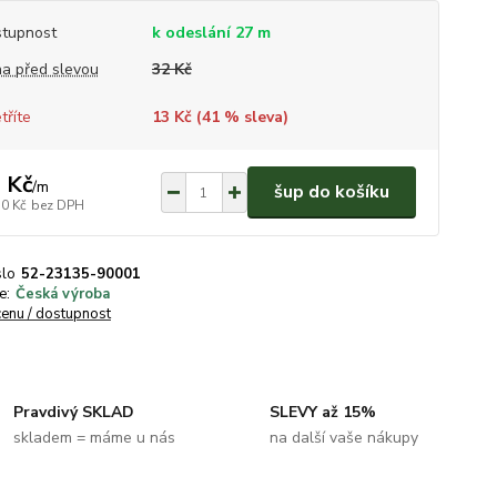
tupnost
k odeslání 27 m
a před slevou
32 Kč
tříte
13 Kč (
41
% sleva)
 Kč
/
m
šup do košíku
70 Kč
bez DPH
slo
52-23135-90001
e:
Česká výroba
cenu / dostupnost
Pravdivý SKLAD
SLEVY až 15%
skladem = máme u nás
na další vaše nákupy