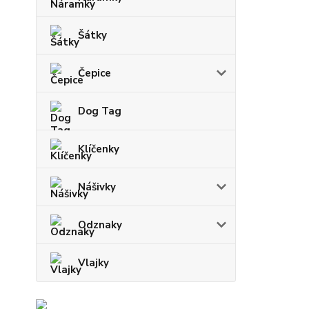
Šátky
Čepice
Dog Tag
Klíčenky
Nášivky
Odznaky
Vlajky