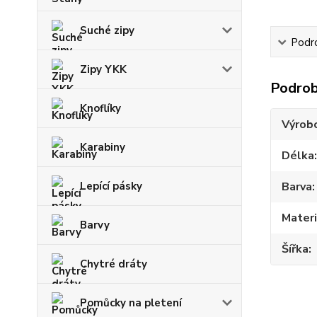
Suché zipy
Podr
Zipy YKK
Podrob
Knoflíky
Výrob
Karabiny
Délka
Lepící pásky
Barva
Materi
Barvy
Šířka
Chytré dráty
Pomůcky na pletení