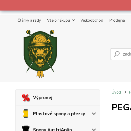
Články a rady
Vše o nákupu
Velkoobchod
Prodejna
Úvod
Výprodej
PEG
Plastové spony a přezky
Spony AustriAplin