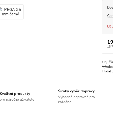
Dos
Cen
Uše
19
15,
Obj. Čí
Výrobc
Hlídat 
Široký výběr dopravy
Kvalitní produkty
Výhodné dopravné pro
pro náročné uživatele
každého