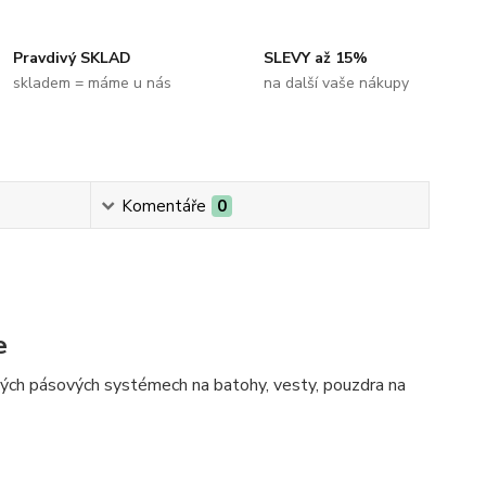
Pravdivý SKLAD
SLEVY až 15%
skladem = máme u nás
na další vaše nákupy
Komentáře
0
e
elných pásových systémech na batohy, vesty, pouzdra na