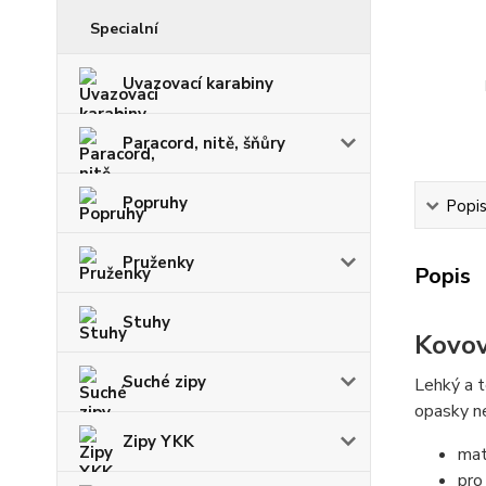
Specialní
Uvazovací karabiny
Paracord, nitě, šňůry
Popruhy
Popi
Pruženky
Popis
Stuhy
Kovov
Suché zipy
Lehký a t
opasky n
Zipy YKK
mat
pro