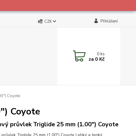
Přihlášení
CZK
0
ks
za
0 Kč
00") Coyote
") Coyote
vý průvlek Triglide 25 mm (1.00") Coyote
 průvlek Triglide 25 mm (1.00") Coyote Lehký a tenký