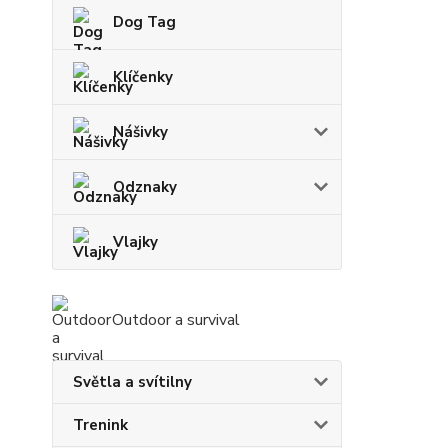
Dog Tag
Klíčenky
Nášivky
Odznaky
Vlajky
Outdoor a survival
Světla a svítilny
Trenink