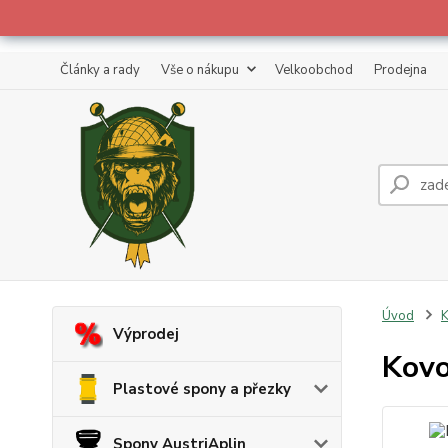
Články a rady
Vše o nákupu
Velkoobchod
Prodejna
Úvod
K
Výprodej
Kovo
Plastové spony a přezky
Spony AustriAplin