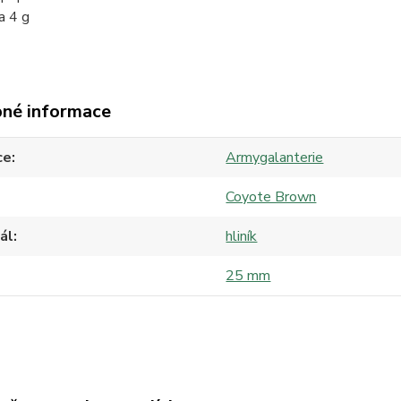
a 4 g
né informace
ce
Armygalanterie
Coyote Brown
ál
hliník
25 mm