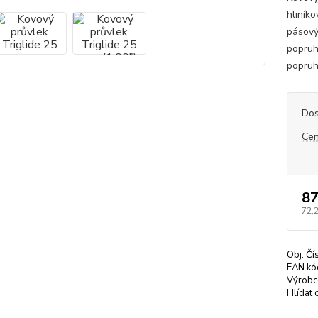
hliníko
pásový
popruh
popru
Dos
Cen
87
72,
Obj. Čí
EAN kó
Výrobc
Hlídat 