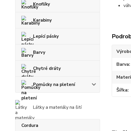
Knoflíky
váh
Karabiny
Podrob
Lepící pásky
Výrob
Barvy
Barva
Chytré dráty
Materi
Pomůcky na pletení
Šířka
Látky a materiály na šití
Cordura