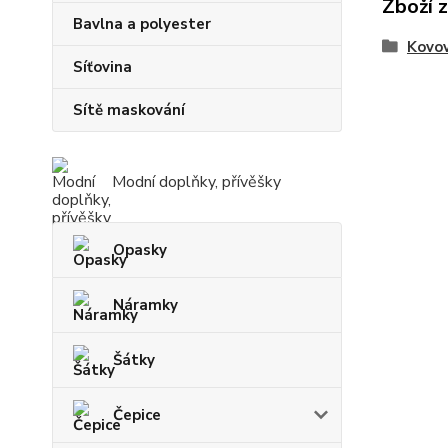
Zboží 
Bavlna a polyester
Kovov
Síťovina
Sítě maskování
Modní doplňky, přívěšky
Opasky
Náramky
Šátky
Čepice