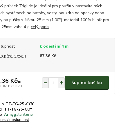
vý průvlek Triglide je ideální pro použití v nastavitelných
ch systémech na batohy, vesty, pouzdra na opasky nebo
y na pušky s šířkou 25 mm (1,00"). materiál 100% hliník pro
h 25mm váha 4 g
celý popis
tupnost
k odeslání 4 m
a před slevou
87,36 Kč
,36 Kč
/
m
šup do košíku
20 Kč
bez DPH
slo
TT-TG-25-COY
d:
TT-TG-25-COY
e:
Armygalanterie
cenu / dostupnost