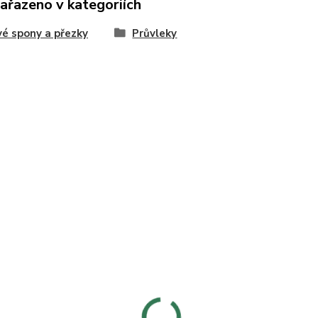
zařazeno v kategoriích
é spony a přezky
Průvleky