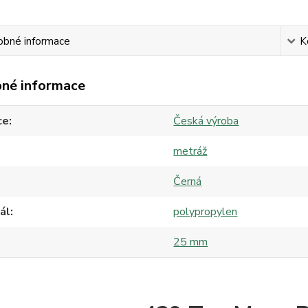
obné informace
K
né informace
ce
Česká výroba
metráž
Černá
ál
polypropylen
25 mm