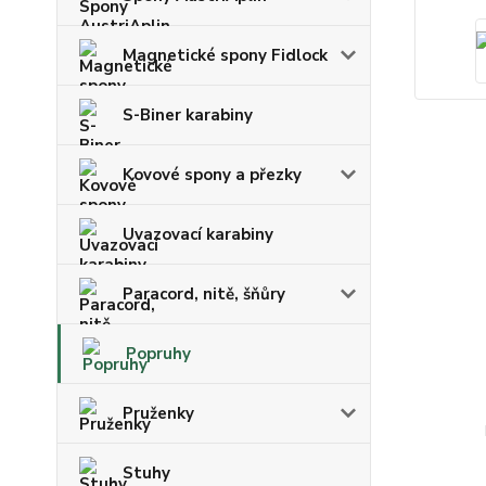
Magnetické spony Fidlock
S-Biner karabiny
Kovové spony a přezky
Uvazovací karabiny
Paracord, nitě, šňůry
Popruhy
Pruženky
Stuhy