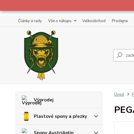
Články a rady
Vše o nákupu
Velkoobchod
Prodejna
Úvod
Výprodej
PEG
Plastové spony a přezky
Spony AustriAplin