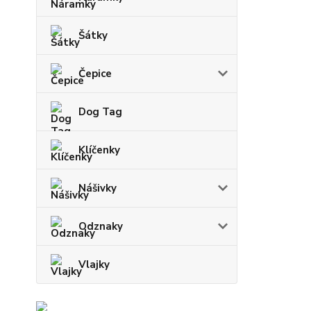
Šátky
Čepice
Dog Tag
Klíčenky
Nášivky
Odznaky
Vlajky