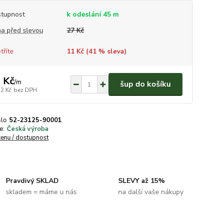
tupnost
k odeslání 45 m
a před slevou
27 Kč
tříte
11 Kč (
41
% sleva)
 Kč
/
m
šup do košíku
22 Kč
bez DPH
slo
52-23125-90001
e:
Česká výroba
cenu / dostupnost
Pravdivý SKLAD
SLEVY až 15%
skladem = máme u nás
na další vaše nákupy