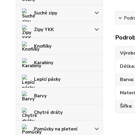
Suché zipy
Podr
Zipy YKK
Podrob
Knoflíky
Výrob
Karabiny
Délka
Lepící pásky
Barva
Materi
Barvy
Šířka
Chytré dráty
Pomůcky na pletení