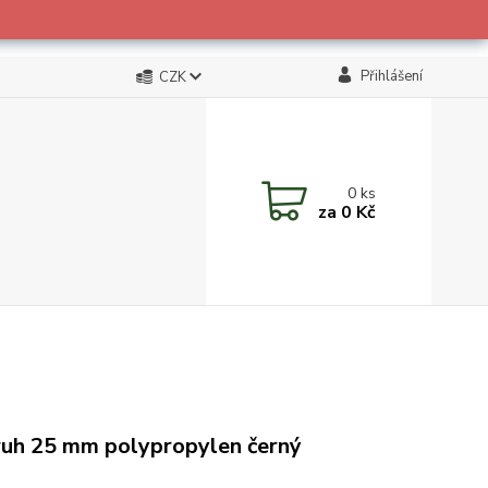
Přihlášení
CZK
0
ks
za
0 Kč
uh 25 mm polypropylen černý