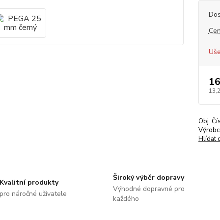
Dos
Cen
Uše
16
13,
Obj. Čí
Výrobc
Hlídat 
Široký výběr dopravy
Kvalitní produkty
Výhodné dopravné pro
pro náročné uživatele
každého