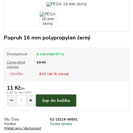
Popruh 16 mm polypropylen černý
Dostupnost
k odeslání 57 m
Cena před
19 Kč
slevou
Ušetříte
8 Kč (
42
% sleva)
11 Kč
/
m
9,09 Kč
bez DPH
šup do košíku
Obj. Číslo
52-23116-90001
Výrobce:
Česká výroba
Hlídat cenu / dostupnost