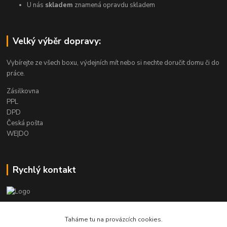
U nás
skladem
znamená opravdu skladem
Velký výběr dopravy:
Vybírejte ze všech boxu, výdejních mít nebo si nechte doručit domu či do
práce.
Zásilkovna
PPL
DPD
Česká pošta
WE|DO
Rychlý kontakt
info@armygalanterie.cz
Taháme tu na provázcích cookies.