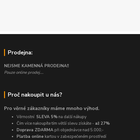
Prodejna:
NEJSME KAMENNÁ PRODEJNA!!
Pouze online prodej....
Proč nakoupit u nás?
Pro věrné zákazníky máme mnoho výhod.
Věrnostní
SLEVA 5%
na další nákupy
Čím více nakoupíte tím větší slevu získáte -
až 27%
Doprava ZDARMA
při objednávce nad 5.000,-
Platba online
kartou v zabezpečeném prostředí