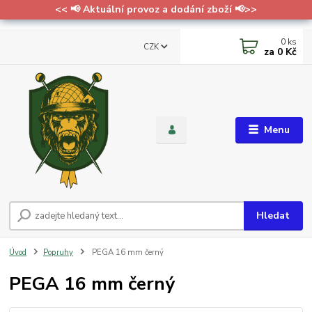
<< 📢 Aktuální provoz a dodání zboží 📢>>
0
ks
CZK
za
0 Kč
Menu
Hledat
Úvod
Popruhy
PEGA 16 mm černý
PEGA 16 mm černý