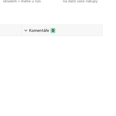
skladem = máme u nás
na další vaše nákupy
Komentáře
0