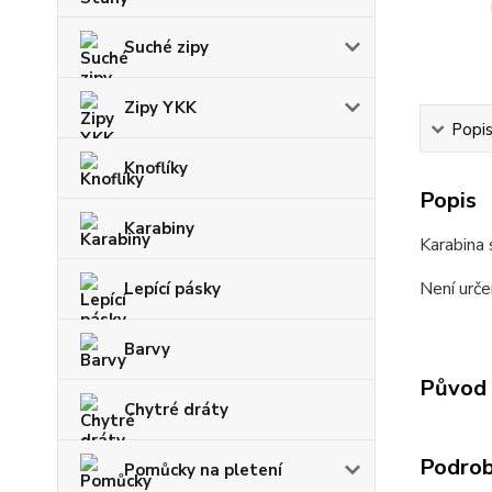
Suché zipy
Zipy YKK
Popi
Knoflíky
Popis
Karabiny
Karabina 
Není urče
Lepící pásky
Barvy
Původ 
Chytré dráty
Podrob
Pomůcky na pletení