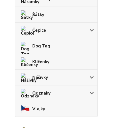
Šátky
Čepice
Dog Tag
Klíčenky
Nášivky
Odznaky
Vlajky