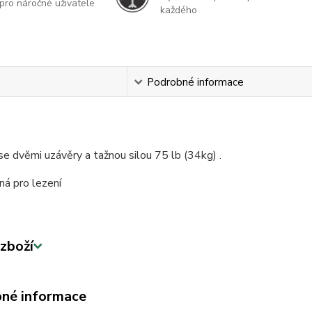
pro náročné uživatele
každého
s
Podrobné informace
se dvěmi uzávěry a tažnou silou 75 lb (34kg) .
ná pro lezení
zboží
né informace