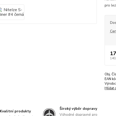
pro le
Dos
Cen
17
140
Obj. Čí
EAN kó
Výrobc
Hlídat 
Široký výběr dopravy
Kvalitní produkty
Výhodné dopravné pro