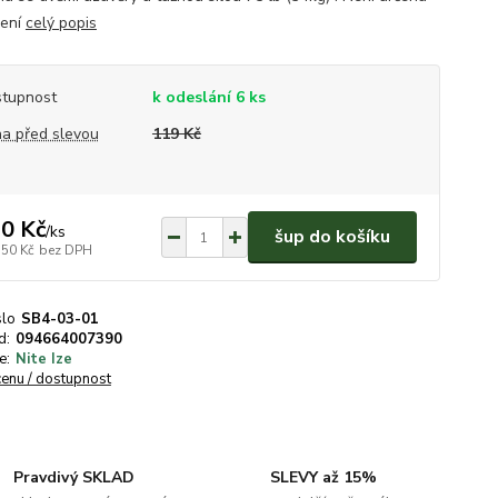
zení
celý popis
tupnost
k odeslání 6 ks
a před slevou
119 Kč
0 Kč
/
ks
šup do košíku
,50 Kč
bez DPH
slo
SB4-03-01
d:
094664007390
e:
Nite Ize
cenu / dostupnost
Pravdivý SKLAD
SLEVY až 15%