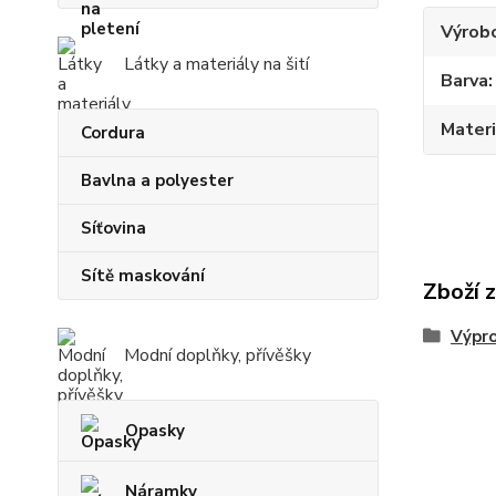
Výrob
Látky a materiály na šití
Barva
Materi
Cordura
Bavlna a polyester
Síťovina
Sítě maskování
Zboží 
Výpr
Modní doplňky, přívěšky
Opasky
Náramky