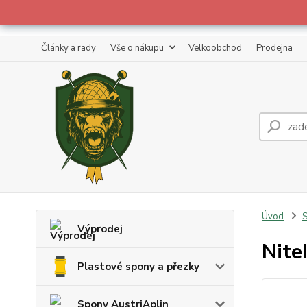
Články a rady
Vše o nákupu
Velkoobchod
Prodejna
Úvod
S
Výprodej
Nite
Plastové spony a přezky
Spony AustriAplin