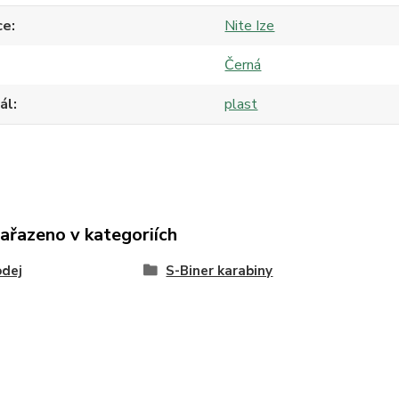
ce
Nite Ize
Černá
ál
plast
zařazeno v kategoriích
odej
S-Biner karabiny