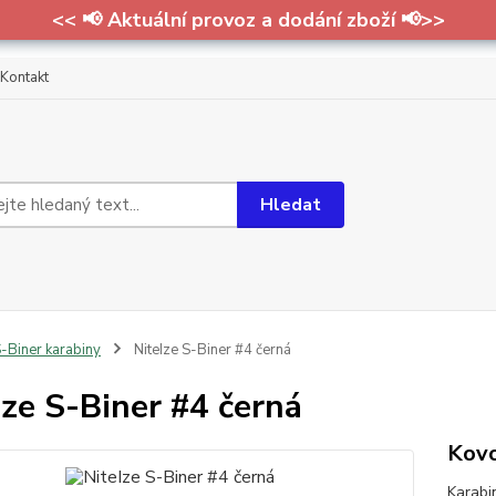
<< 📢 Aktuální provoz a dodání zboží 📢>>
Kontakt
Hledat
-Biner karabiny
NiteIze S-Biner #4 černá
Ize S-Biner #4 černá
Kovo
Karabi