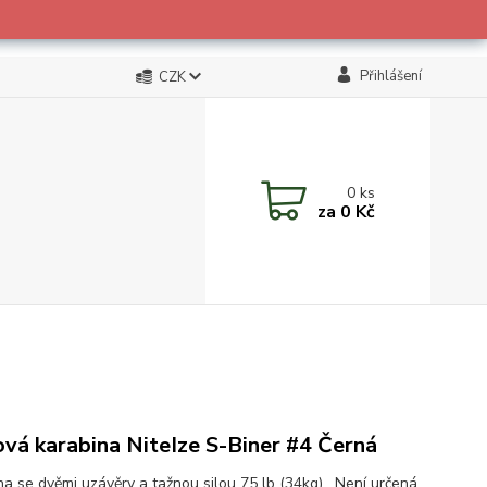
Přihlášení
CZK
0
ks
za
0 Kč
vá karabina NiteIze S-Biner #4 Černá
na se dvěmi uzávěry a tažnou silou 75 lb (34kg) . Není určená