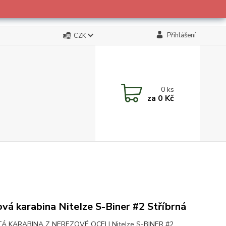
Přihlášení
CZK
0
ks
za
0 Kč
vá karabina NiteIze S-Biner #2 Stříbrná
TÁ KARABINA Z NEREZOVÉ OCELI NiteIze S-BINER #2