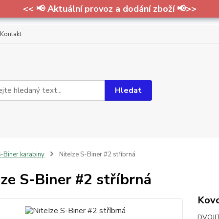
<< 📢 Aktuální provoz a dodání zboží 📢>>
Kontakt
Hledat
-Biner karabiny
NiteIze S-Biner #2 stříbrná
Ize S-Biner #2 stříbrná
Kovo
DVOJI