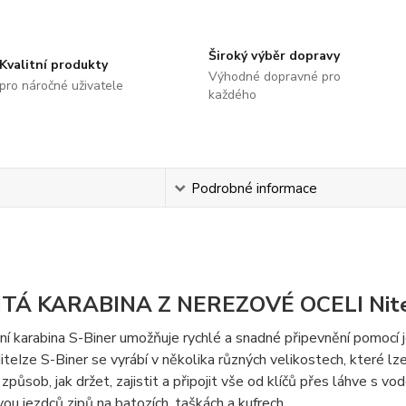
Široký výběr dopravy
Kvalitní produkty
Výhodné dopravné pro
pro náročné uživatele
každého
s
Podrobné informace
ITÁ KARABINA Z NEREZOVÉ OCELI
Nit
í karabina S-Biner umožňuje rychlé a snadné připevnění pomocí j
iteIze S-Biner se vyrábí v několika různých velikostech, které lz
způsob, jak držet, zajistit a připojit vše od klíčů přes láhve s vo
vou jezdců zipů na batozích, taškách a kufrech.