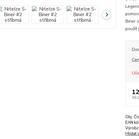
Legend
pomocí
Biner s
použít 
Dos
Cen
Uše
12
99,
Obj. Čí
EAN kó
Výrobc
Hlídat 