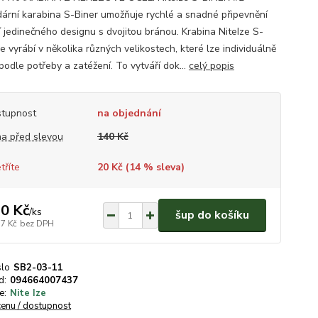
ární karabina S-Biner umožňuje rychlé a snadné připevnění
 jedinečného designu s dvojitou bránou. Krabina NiteIze S-
e vyrábí v několika různých velikostech, které lze individuálně
podle potřeby a zatéžení. To vytváří dok...
celý popis
tupnost
na objednání
a před slevou
140 Kč
tříte
20 Kč (
14
% sleva)
0 Kč
/
ks
šup do košíku
17 Kč
bez DPH
slo
SB2-03-11
d:
094664007437
e:
Nite Ize
cenu / dostupnost