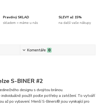
Pravdivý SKLAD
SLEVY až 15%
skladem = máme u nás
na další vaše nákupy
Komentáře
0
eIze
S-BINER #2
edinečného designu s dvojitou bránou.
e individuálně použít podle potřeby a zatéžení. To vytváří
dou až po vybavení. Menší S-Biners® jsou vynikající pro