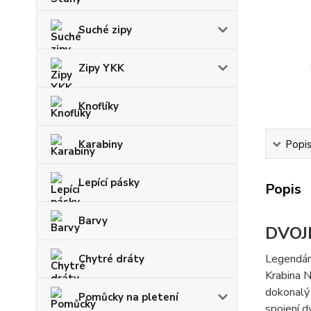
Suché zipy
Zipy YKK
Knoflíky
Karabiny
Popi
Lepící pásky
Popis
Barvy
DVOJ
Legendárn
Chytré dráty
Krabina N
dokonalý 
Pomůcky na pletení
spojení d