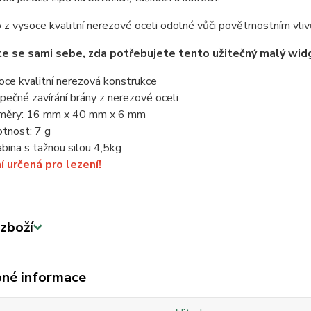
z vysoce kvalitní nerezové oceli odolné vůči povětrnostním vli
e se sami sebe, zda potřebujete tento užitečný malý widge
oce kvalitní nerezová konstrukce
pečné zavírání brány z nerezové oceli
měry: 16 mm x 40 mm x 6 mm
tnost: 7 g
abina s tažnou silou 4,5kg
í určená pro lezení!
zboží
né informace