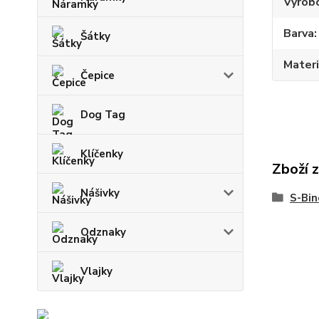
Výrob
Barva
Šátky
Materi
Čepice
Dog Tag
Klíčenky
Zboží 
Nášivky
S-Bin
Odznaky
Vlajky