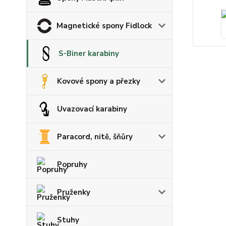
Magnetické spony Fidlock
S-Biner karabiny
Kovové spony a přezky
Uvazovací karabiny
Paracord, nitě, šňůry
Popruhy
Pruženky
Stuhy