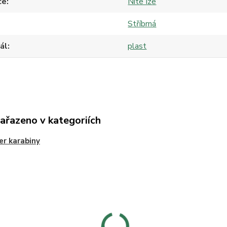
ce
Nite Ize
Stříbrná
ál
plast
zařazeno v kategoriích
er karabiny