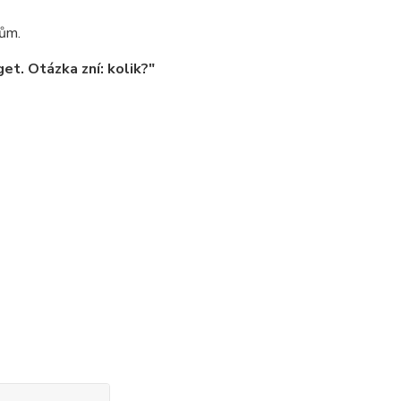
vům.
t. Otázka zní: kolik?"