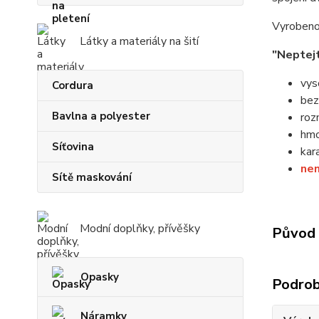
Vyrobeno 
Látky a materiály na šití
"Neptejt
vys
Cordura
bez
Bavlna a polyester
roz
hmo
Síťovina
kar
nen
Sítě maskování
Modní doplňky, přívěšky
Původ 
Opasky
Podrob
Náramky