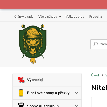
Články a rady
Vše o nákupu
Velkoobchod
Prodejna
Úvod
S
Výprodej
Nite
Plastové spony a přezky
Spony AustriAplin