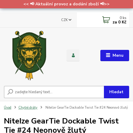
<< 📢 Aktuální provoz a dodání zboží 📢>>
0
ks
CZK
za
0 Kč
Menu
Hledat
Úvod
Chytré dráty
NiteIze GearTie Dockable Twist Tie #24 Neonově žlutý
NiteIze GearTie Dockable Twist
Tie #24 Neonově žlutý