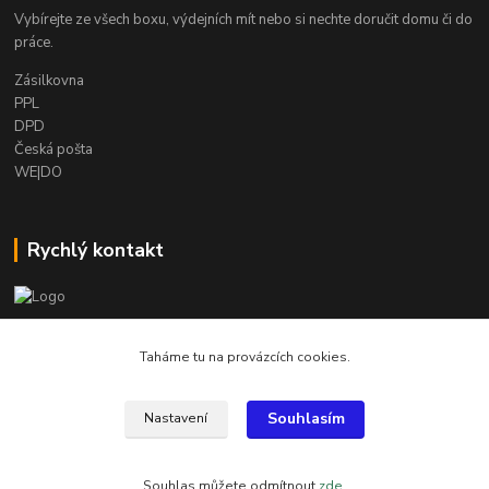
Vybírejte ze všech boxu, výdejních mít nebo si nechte doručit domu či do
práce.
Zásilkovna
PPL
DPD
Česká pošta
WE|DO
Rychlý kontakt
info@armygalanterie.cz
Taháme tu na provázcích cookies.
Souhlasím
Nastavení
Všechny obrázky, popisky a texty jsou chráněny autorským právem
Souhlas můžete odmítnout
zde
.