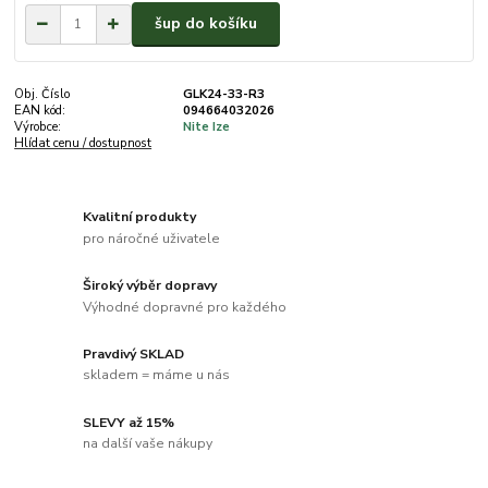
šup do košíku
Obj. Číslo
GLK24-33-R3
EAN kód:
094664032026
Výrobce:
Nite Ize
Hlídat cenu / dostupnost
Kvalitní produkty
pro náročné uživatele
Široký výběr dopravy
Výhodné dopravné pro každého
Pravdivý SKLAD
skladem = máme u nás
SLEVY až 15%
na další vaše nákupy