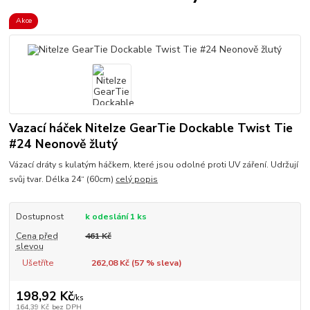
Akce
Vazací háček NiteIze GearTie Dockable Twist Tie
#24 Neonově žlutý
Vázací dráty s kulatým háčkem, které jsou odolné proti UV záření. Udržují
svůj tvar. Délka 24“ (60cm)
celý popis
Dostupnost
k odeslání 1 ks
Cena před
461 Kč
slevou
Ušetříte
262,08 Kč (
57
% sleva)
198,92 Kč
/
ks
164,39 Kč
bez DPH