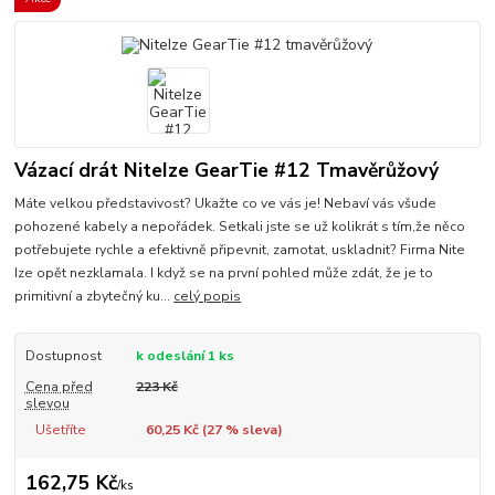
Vázací drát NiteIze GearTie #12 Tmavěrůžový
Máte velkou představivost? Ukažte co ve vás je! Nebaví vás všude
pohozené kabely a nepořádek. Setkali jste se už kolikrát s tím,že něco
potřebujete rychle a efektivně připevnit, zamotat, uskladnit? Firma Nite
Ize opět nezklamala. I když se na první pohled může zdát, že je to
primitivní a zbytečný ku...
celý popis
Dostupnost
k odeslání 1 ks
Cena před
223 Kč
slevou
Ušetříte
60,25 Kč (
27
% sleva)
162,75 Kč
/
ks