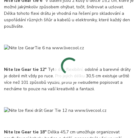
Nite Ize Gear tie 6"
V balení jsou 2 kusy o délce 15,2 cm, které je
možné jakýmkoliv způsobem ohýbat, točit, šněrovat a uzlovat.
Délka tohoto flexi drátu je vhodná na řešení pro skladování a
uspořádání různých šňůr a kabelů u elektroniky, které každý den
používáte.
Nite Ize Gear tie 12"
Tyto dva flexibilní, odolné a barevné dráty
je dobré mít vždy po ruce. Pro jejich délku 30,5 cm existuje určitě
více než 101 způsobů využití, proto je nebudeme popisovat a
necháme to pouze na vaší kreativitě a fantazii.
Nite Ize Gear tie 18"
Délka 45,7 cm umožňuje organizovat