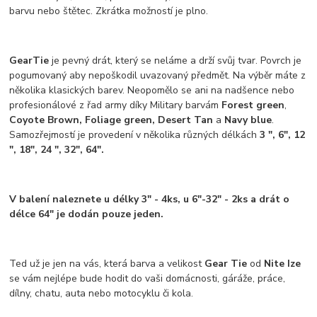
barvu nebo štětec. Zkrátka možností je plno.
GearTie
je pevný drát, který se neláme a drží svůj tvar. Povrch je
pogumovaný aby nepoškodil uvazovaný předmět. Na výběr máte z
několika klasických barev. Neopomělo se ani na nadšence nebo
profesionálové z řad army díky Military barvám
Forest green
,
Coyote Brown, Foliage green, Desert Tan
a
Navy blue
.
Samozřejmostí je provedení v několika různých délkách
3 ", 6", 12
", 18", 24 ",
32", 64".
V balení naleznete u délky 3" - 4ks, u 6"-32" - 2ks a drát o
délce 64" je dodán pouze jeden.
Ted už je jen na vás, která barva a velikost
Gear Tie
od
Nite Ize
se vám nejlépe bude hodit do vaši domácnosti, gáráže, práce,
dílny, chatu, auta nebo motocyklu či kola.