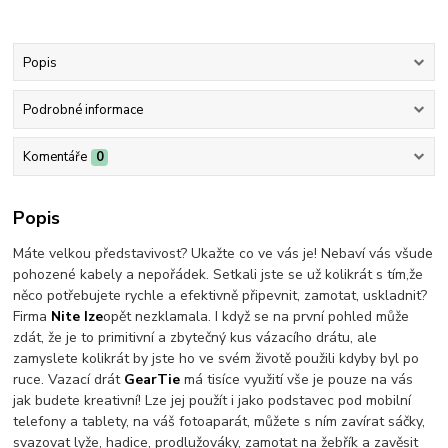
Popis
Podrobné informace
Komentáře
0
Popis
Máte velkou představivost? Ukažte co ve vás je! Nebaví vás všude
pohozené kabely a nepořádek. Setkali jste se už kolikrát s tím,že
něco potřebujete rychle a efektivně připevnit, zamotat, uskladnit?
Firma
Nite Ize
opět nezklamala. I když se na první pohled může
zdát, že je to primitivní a zbytečný kus vázacího drátu, ale
zamyslete kolikrát by jste ho ve svém životě použili kdyby byl po
ruce. Vazací drát
GearTie
má tisíce využití vše je pouze na vás
jak budete kreativní! Lze jej použít i jako podstavec pod mobilní
telefony a tablety, na váš fotoaparát, můžete s ním zavírat sáčky,
svazovat lyže, hadice, prodlužováky, zamotat na žebřík a zavěsit