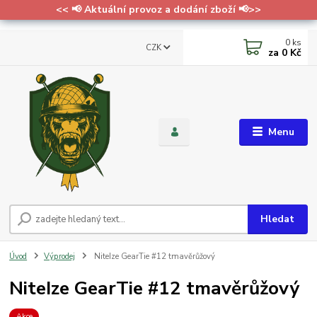
<< 📢 Aktuální provoz a dodání zboží 📢>>
0
ks
CZK
za
0 Kč
Menu
Hledat
Úvod
Výprodej
NiteIze GearTie #12 tmavěrůžový
NiteIze GearTie #12 tmavěrůžový
Akce