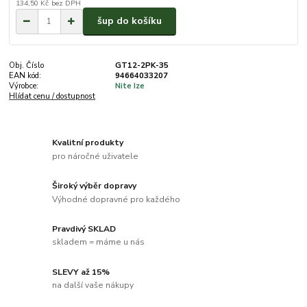
134,50 Kč
bez DPH
šup do košíku
Obj. Číslo
GT12-2PK-35
EAN kód:
94664033207
Výrobce:
Nite Ize
Hlídat cenu / dostupnost
Kvalitní produkty
pro náročné uživatele
Široký výběr dopravy
Výhodné dopravné pro každého
Pravdivý SKLAD
skladem = máme u nás
SLEVY až 15%
na další vaše nákupy