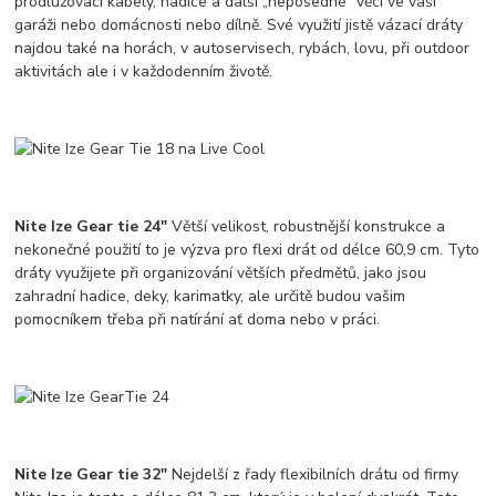
prodlužovací kabely, hadice a další „neposedné“ věci ve vaší
garáži nebo domácnosti nebo dílně. Své využití jistě vázací dráty
najdou také na horách, v autoservisech, rybách, lovu, při outdoor
aktivitách ale i v každodenním životě.
Nite Ize Gear tie 24"
Větší velikost, robustnější konstrukce a
nekonečné použití to je výzva pro flexi drát od délce 60,9 cm. Tyto
dráty využijete při organizování větších předmětů, jako jsou
zahradní hadice, deky, karimatky, ale určitě budou vašim
pomocníkem třeba při natírání ať doma nebo v práci.
Nite Ize Gear tie 32"
Nejdelší z řady flexibilních drátu od firmy