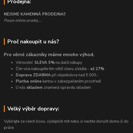
Prodejna:
NEJSME KAMENNÁ PRODEJNA!!
Pouze online prodej....
Proč nakoupit u nás?
Pro věrné zákazníky máme mnoho výhod.
Věrnostní
SLEVA 5%
na další nákupy
Čím více nakoupíte tím větší slevu získáte -
až 27%
Doprava ZDARMA
při objednávce nad 5.000,-
Platba online
kartou v zabezpečeném prostředí
U nás
skladem
znamená opravdu skladem
Velký výběr dopravy:
Vybírejte ze všech boxu, výdejních mít nebo si nechte doručit domu či do
práce.