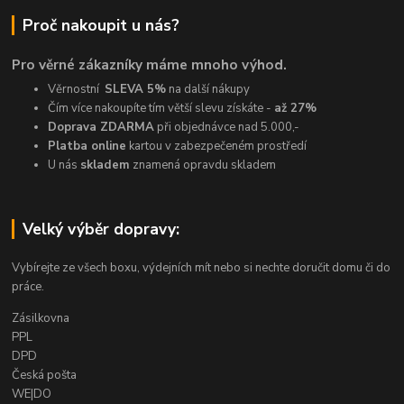
Proč nakoupit u nás?
Pro věrné zákazníky máme mnoho výhod.
Věrnostní
SLEVA 5%
na další nákupy
Čím více nakoupíte tím větší slevu získáte -
až 27%
Doprava ZDARMA
při objednávce nad 5.000,-
Platba online
kartou v zabezpečeném prostředí
U nás
skladem
znamená opravdu skladem
Velký výběr dopravy:
Vybírejte ze všech boxu, výdejních mít nebo si nechte doručit domu či do
práce.
Zásilkovna
PPL
DPD
Česká pošta
WE|DO