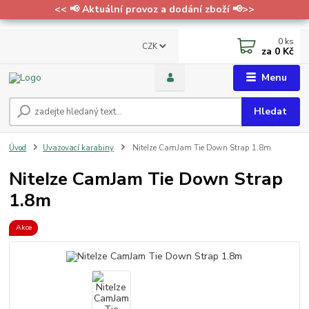
<< 📢 Aktuální provoz a dodání zboží 📢>>
0
ks
CZK
za
0 Kč
Menu
Hledat
Úvod
Uvazovací karabiny
NiteIze CamJam Tie Down Strap 1.8m
NiteIze CamJam Tie Down Strap
1.8m
Akce