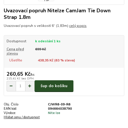
Uvazovací popruh NiteIze CamJam Tie Down
Strap 1.8m
Uvazovací popruh s velikostí 6“ (1,83m)
celý popis
Dostupnost
k odeslání 1 ks
Cena před
699 Kč
slevou
Ušetříte
438,35 Kč (
63
% sleva)
260,65 Kč
/
ks
215,41 Kč
bez DPH
šup do košíku
Obj. Číslo
CJWR6-09-R6
EAN kód:
094664038790
Výrobce:
Nite Ize
Hlídat cenu / dostupnost