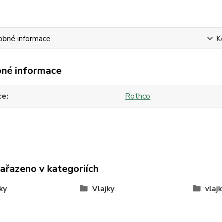
obné informace
K
né informace
ce
Rothco
zařazeno v kategoriích
ky
Vlajky
vlaj