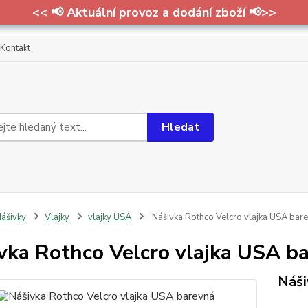
<< 📢 Aktuální provoz a dodání zboží 📢>>
Kontakt
Hledat
ášivky
Vlajky
vlajky USA
Nášivka Rothco Velcro vlajka USA bar
vka Rothco Velcro vlajka USA b
Náši