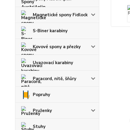
Magnetické spony Fidlock
S-Biner karabiny
Kovové spony a přezky
Uvazovací karabiny
Paracord, nitě, šňůry
Popruhy
Pruženky
Stuhy