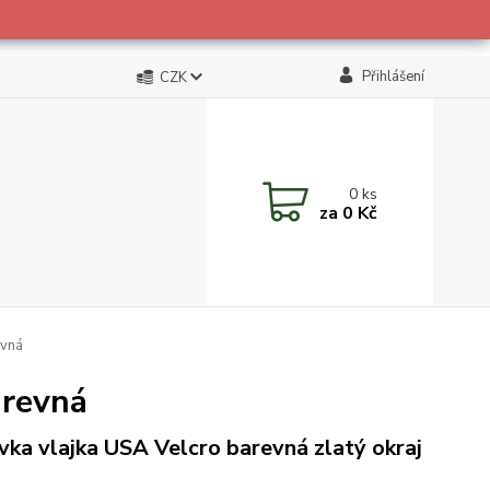
Přihlášení
CZK
0
ks
za
0 Kč
evná
arevná
vka vlajka USA Velcro barevná zlatý okraj