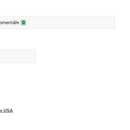
omentáře
0
ky USA