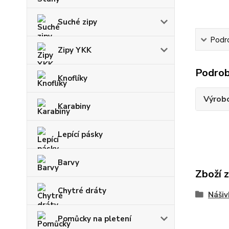
Suché zipy
Podr
Zipy YKK
Podrob
Knoflíky
Výrob
Karabiny
Lepící pásky
Barvy
Zboží 
Chytré dráty
Nášiv
Pomůcky na pletení