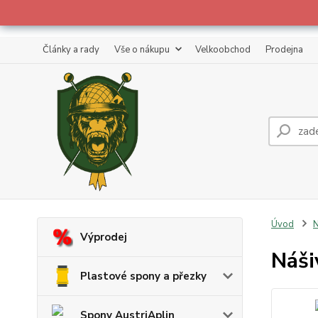
Články a rady
Vše o nákupu
Velkoobchod
Prodejna
Úvod
N
Výprodej
Náši
Plastové spony a přezky
Spony AustriAplin