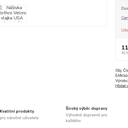
Dos
Cen
Uše
11
92,
Obj. Čí
EAN kó
Výrobc
Hlídat 
Široký výběr dopravy
Kvalitní produkty
Výhodné dopravné pro
pro náročné uživatele
každého