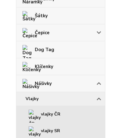
Šátky
Čepice
Dog Tag
Klíčenky
Nášivky
Vlajky
vlajky ČR
vlajky SR