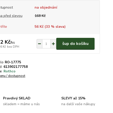
tupnost
na objednání
a před slevou
168 Kč
tříte
56 Kč (
33
% sleva)
2 Kč
/
ks
šup do košíku
56 Kč
bez DPH
slo
RO-17775
d:
613902177758
e:
Rothco
cenu / dostupnost
Pravdivý SKLAD
SLEVY až 15%
skladem = máme u nás
na další vaše nákupy